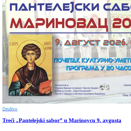
Društvo
Treći „Pantelejski sabor” u Marinovcu 9. avgusta