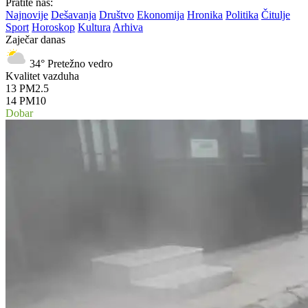
Pratite nas:
Najnovije
Dešavanja
Društvo
Ekonomija
Hronika
Politika
Čitulje
Sport
Horoskop
Kultura
Arhiva
Zaječar danas
34°
Pretežno vedro
Kvalitet vazduha
13
PM2.5
14
PM10
Dobar