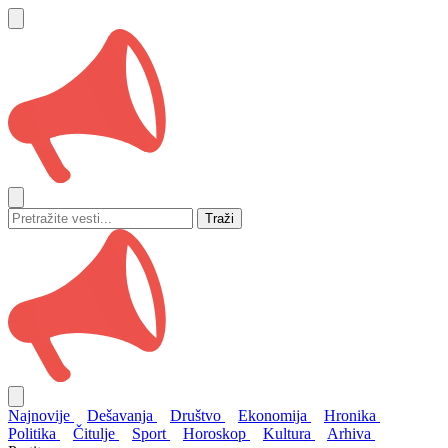
Traži
Najnovije
Dešavanja
Društvo
Ekonomija
Hronika
Politika
Čitulje
Sport
Horoskop
Kultura
Arhiva