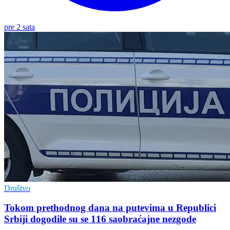
pre 2 sata
Društvo
Tokom prethodnog dana na putevima u Republici
Srbiji dogodile su se 116 saobraćajne nezgode