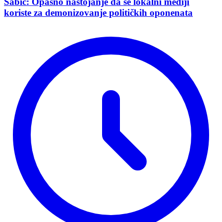
Šabić: Opasno nastojanje da se lokalni mediji
koriste za demonizovanje političkih oponenata