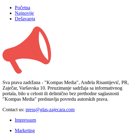
Početna
Najnovije
Dešavanja
Sva prava zadržana - "Kompas Media", Anđela Risantijević, PR,
Zaječar, Varšavska 10. Preuzimanje sadržaja sa informativnog
portala, bilo u celosti ili delimično bez prethodne saglasnosti
"Kompas Media" predstavlja povredu autorskih prava.
Contact us:
press@glas-zajecara.com
Impressum
Marketing