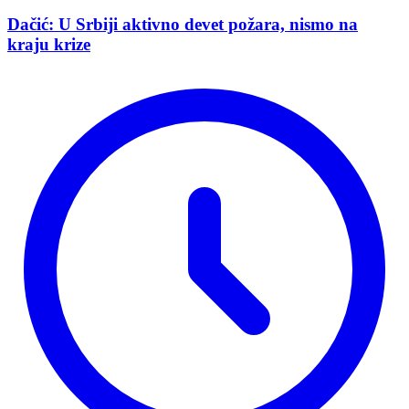
Dačić: U Srbiji aktivno devet požara, nismo na
kraju krize