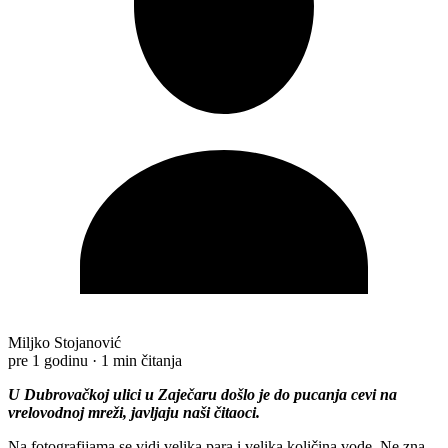
Miljko Stojanović
pre 1 godinu
·
1 min čitanja
U Dubrovačkoj ulici u Zaječaru došlo je do pucanja cevi na
vrelovodnoj mreži, javljaju naši čitaoci.
Na fotografijama se vidi velika para i velika količina vode. Ne zna