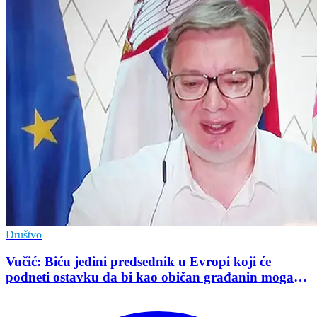
Društvo
Vučić: Biću jedini predsednik u Evropi koji će
podneti ostavku da bi kao običan građanin mogao
da učestvuje u kampanji