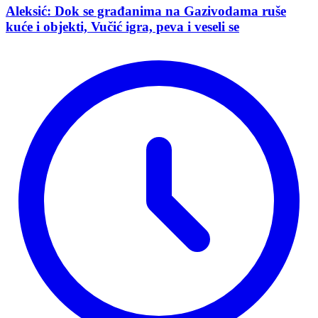
Aleksić: Dok se građanima na Gazivodama ruše
kuće i objekti, Vučić igra, peva i veseli se