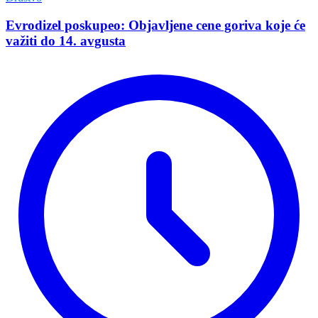
Evrodizel poskupeo: Objavljene cene goriva koje će
važiti do 14. avgusta