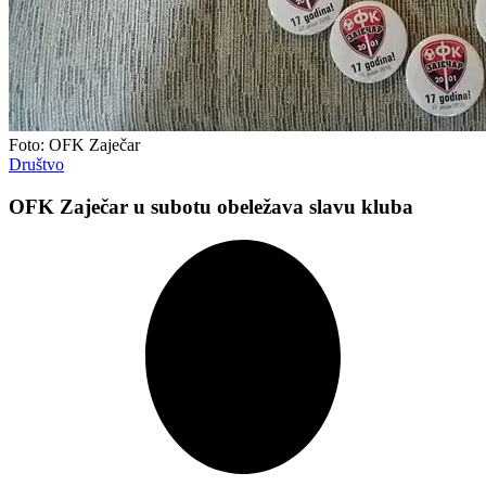
Foto: OFK Zaječar
Društvo
OFK Zaječar u subotu obeležava slavu kluba