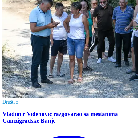
Društvo
Vladimir Vidеnović razgovarao sa mеštanima
Gamzigradskе Banjе