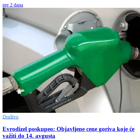
pre 2 dana
Društvo
Evrodizel poskupeo: Objavljene cene goriva koje će
važiti do 14. avgusta