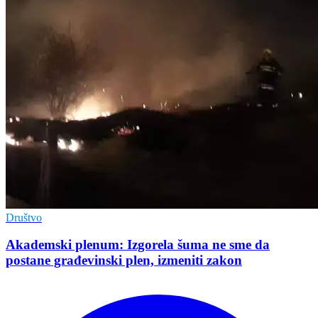
Društvo
Akademski plenum: Izgorela šuma ne sme da
postane građevinski plen, izmeniti zakon