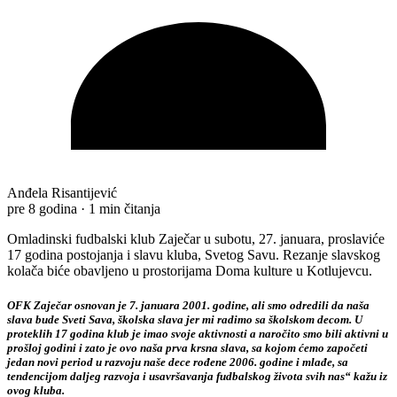
Anđela Risantijević
pre 8 godina
·
1 min čitanja
Omladinski fudbalski klub Zaječar u subotu, 27. januara, proslaviće
17 godina postojanja i slavu kluba, Svetog Savu. Rezanje slavskog
kolača biće obavljeno u prostorijama Doma kulture u Kotlujevcu.
OFK Zaječar osnovan je 7. januara 2001. godine, ali smo odredili da naša
slava bude Sveti Sava, školska slava jer mi radimo sa školskom decom. U
proteklih 17 godina klub je imao svoje aktivnosti a naročito smo bili aktivni u
prošloj godini i zato je ovo naša prva krsna slava, sa kojom ćemo započeti
jedan novi period u razvoju naše dece rođene 2006. godine i mlađe, sa
tendencijom daljeg razvoja i usavršavanja fudbalskog života svih nas“ kažu iz
ovog kluba.