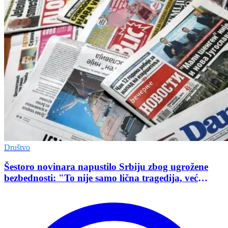
Društvo
Šestoro novinara napustilo Srbiju zbog ugrožene
bezbednosti: "To nije samo lična tragedija, već
pokazatelj stanja demokratije"