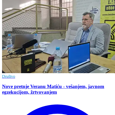
Društvo
Nove pretnje Veranu Matiću - vešanjem, javnom
egzekucijom, žrtvovanjem