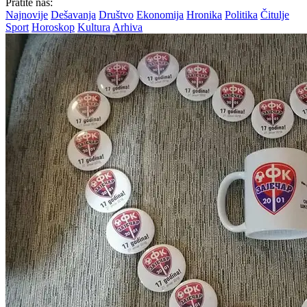
Pratite nas:
Najnovije
Dešavanja
Društvo
Ekonomija
Hronika
Politika
Čitulje
Sport
Horoskop
Kultura
Arhiva