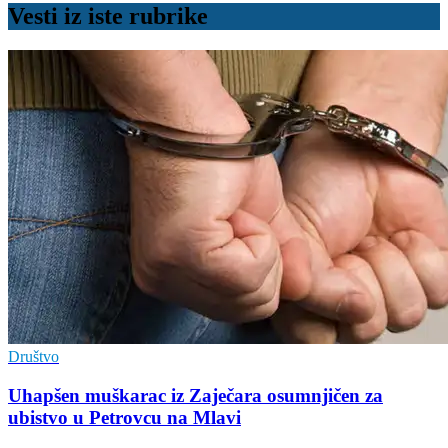
Vesti iz iste rubrike
Društvo
Uhapšen muškarac iz Zaječara osumnjičen za
ubistvo u Petrovcu na Mlavi