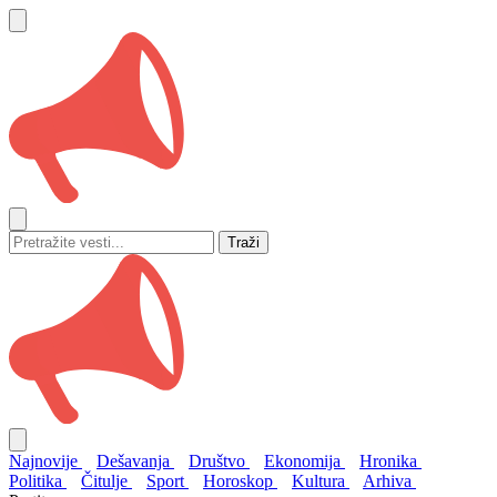
Traži
Najnovije
Dešavanja
Društvo
Ekonomija
Hronika
Politika
Čitulje
Sport
Horoskop
Kultura
Arhiva