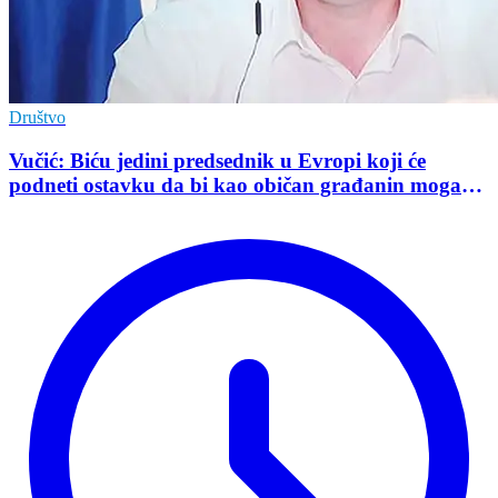
Društvo
Vučić: Biću jedini predsednik u Evropi koji će
podneti ostavku da bi kao običan građanin mogao
da učestvuje u kampanji