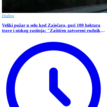
Društvo
Veliki požar u selu kod Zaječara, gori 100 hektara
trave i niskog rastinja: "Zaštićen zatvoreni rudnik
uranijuma"