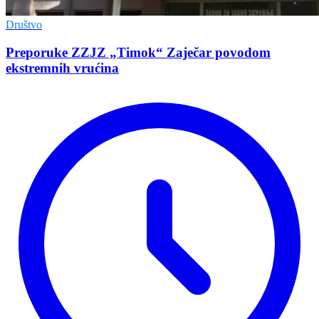
Društvo
Preporuke ZZJZ „Timok“ Zaječar povodom
ekstremnih vrućina