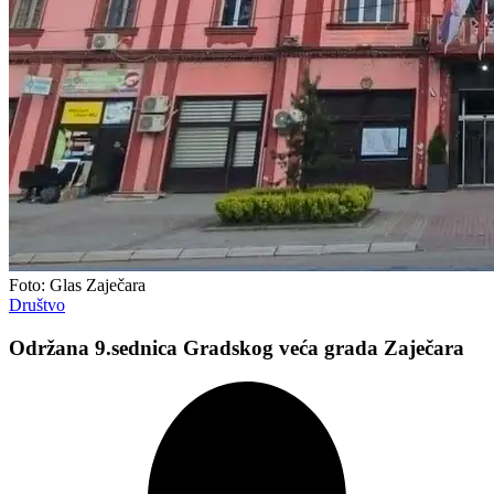
Foto: Glas Zaječara
Društvo
Održana 9.sеdnica Gradskog vеća grada Zajеčara