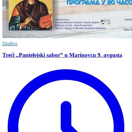
Društvo
Treći „Pantelejski sabor” u Marinovcu 9. avgusta