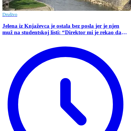
Društvo
Jelena iz Knjaževca je ostala bez posla jer je njen
muž na studentskoj listi: “Direktor mi je rekao da
mu je tako naredio predsednik opštine”