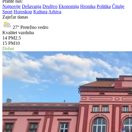
Pratite nas:
Najnovije
Dešavanja
Društvo
Ekonomija
Hronika
Politika
Čitulje
Sport
Horoskop
Kultura
Arhiva
Zaječar danas
27°
Pretežno vedro
Kvalitet vazduha
14
PM2.5
15
PM10
Dobar