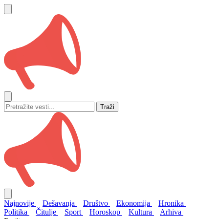
Traži
Najnovije
Dešavanja
Društvo
Ekonomija
Hronika
Politika
Čitulje
Sport
Horoskop
Kultura
Arhiva