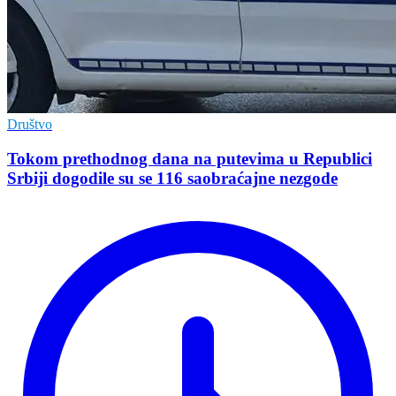
Društvo
Tokom prethodnog dana na putevima u Republici
Srbiji dogodile su se 116 saobraćajne nezgode