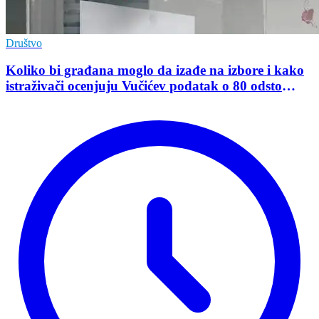
Društvo
Koliko bi građana moglo da izađe na izbore i kako
istraživači ocenjuju Vučićev podatak o 80 odsto
opredeljenih