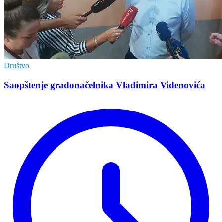
Društvo
Saopštenje gradonačelnika Vladimira Videnovića