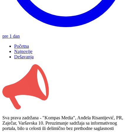
pre 1 dan
Početna
Najnovije
Dešavanja
Sva prava zadržana - "Kompas Media", Anđela Risantijević, PR,
Zaječar, Varšavska 10. Preuzimanje sadržaja sa informativnog
portala, bilo u celosti ili delimično bez prethodne saglasnosti