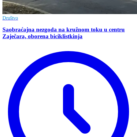
Društvo
Saobraćajna nezgoda na kružnom toku u centru
Zaječara, oborena biciklistkinja