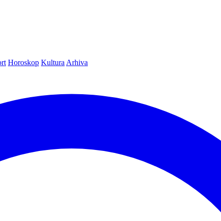
rt
Horoskop
Kultura
Arhiva