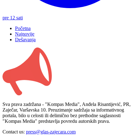
pre 12 sati
Početna
Najnovije
Dešavanja
Sva prava zadržana - "Kompas Media", Anđela Risantijević, PR,
Zaječar, Varšavska 10. Preuzimanje sadržaja sa informativnog
portala, bilo u celosti ili delimično bez prethodne saglasnosti
"Kompas Media" predstavlja povredu autorskih prava.
Contact us:
press@glas-zajecara.com