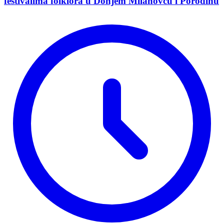
festivalima folklora u Donjem Milanovcu i Porodinu