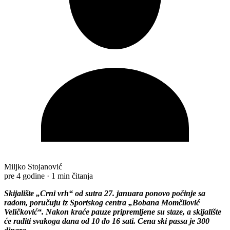
Miljko Stojanović
pre 4 godine
·
1 min čitanja
Skijalište „Crni vrh“ od sutra 27. januara ponovo počinje sa
radom, poručuju iz Sportskog centra „Bobana Momčilović
Veličković“. Nakon kraće pauze pripremljene su staze, a skijalište
će raditi svakoga dana od 10 do 16 sati. Cena ski passa je 300