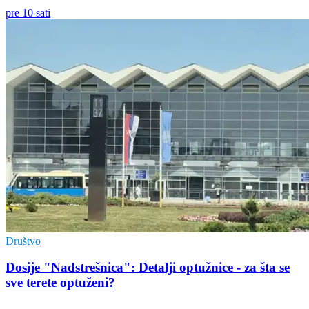
pre 10 sati
Društvo
Dosije "Nadstrešnica": Detalji optužnice - za šta se
sve terete optuženi?