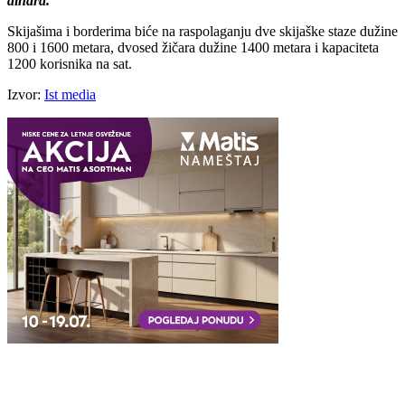
dinara.
Skijašima i borderima biće na raspolaganju dve skijaške staze dužine
800 i 1600 metara, dvosed žičara dužine 1400 metara i kapaciteta
1200 korisnika na sat.
Izvor:
Ist media