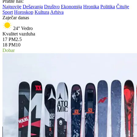
Pratite nas:
Najnovije
Dešavanja
Društvo
Ekonomija
Hronika
Politika
Čitulje
Sport
Horoskop
Kultura
Arhiva
Zaječar danas
24°
Vedro
Kvalitet vazduha
17
PM2.5
18
PM10
Dobar