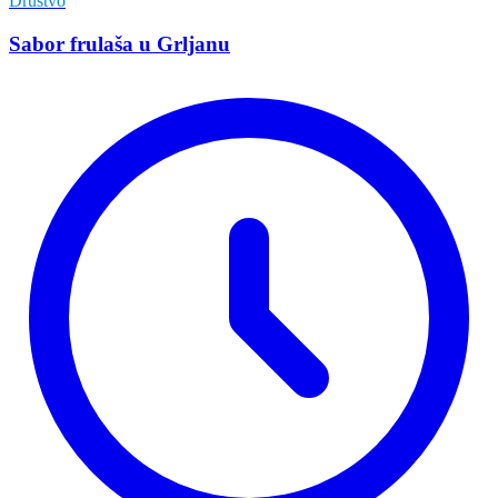
Društvo
Sabor frulaša u Grljanu