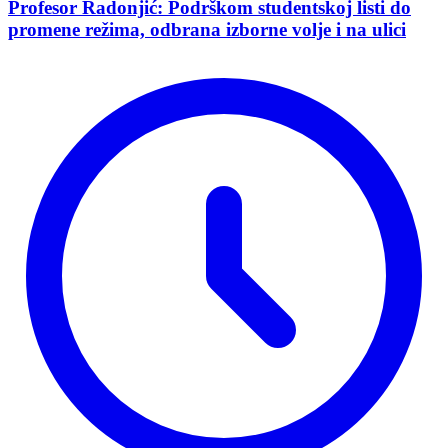
Profesor Radonjić: Podrškom studentskoj listi do
promene režima, odbrana izborne volje i na ulici