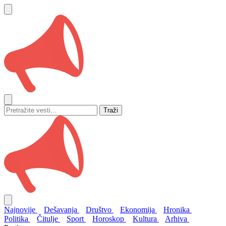
Traži
Najnovije
Dešavanja
Društvo
Ekonomija
Hronika
Politika
Čitulje
Sport
Horoskop
Kultura
Arhiva