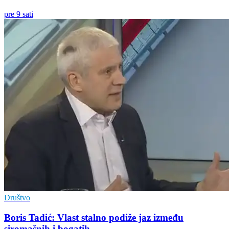
pre 9 sati
Društvo
Boris Tadić: Vlast stalno podiže jaz između
siromašnih i bogatih