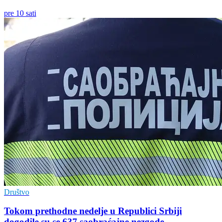
pre 10 sati
Društvo
Tokom prethodne nedelje u Republici Srbiji
dogodile su se 637 saobraćajne nezgode