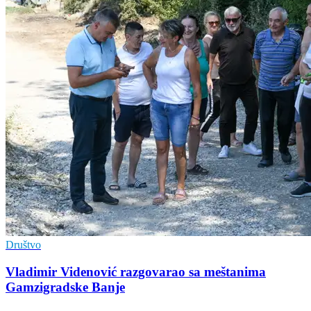
Društvo
Vladimir Vidеnović razgovarao sa mеštanima
Gamzigradskе Banjе