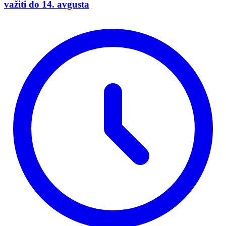
važiti do 14. avgusta