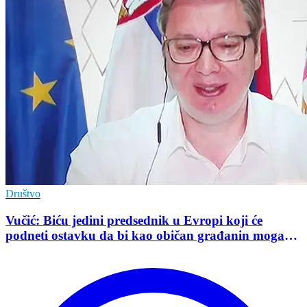
Društvo
Vučić: Biću jedini predsednik u Evropi koji će
podneti ostavku da bi kao običan građanin mogao
da učestvuje u kampanji