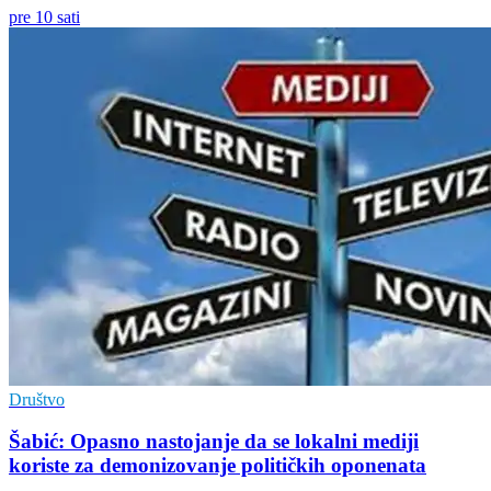
pre 10 sati
Društvo
Šabić: Opasno nastojanje da se lokalni mediji
koriste za demonizovanje političkih oponenata