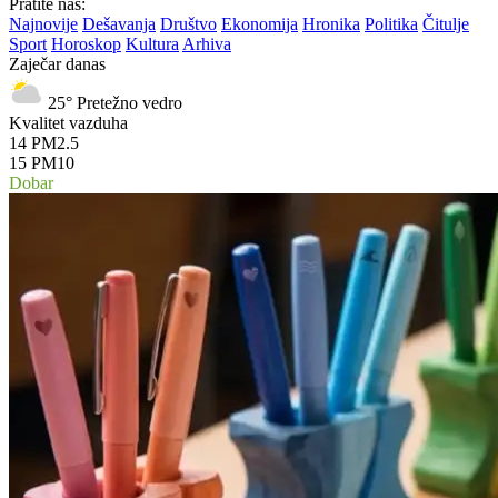
Pratite nas:
Najnovije
Dešavanja
Društvo
Ekonomija
Hronika
Politika
Čitulje
Sport
Horoskop
Kultura
Arhiva
Zaječar danas
25°
Pretežno vedro
Kvalitet vazduha
14
PM2.5
15
PM10
Dobar