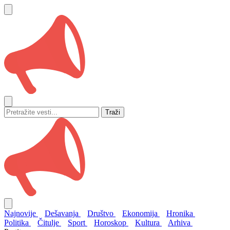
Traži
Najnovije
Dešavanja
Društvo
Ekonomija
Hronika
Politika
Čitulje
Sport
Horoskop
Kultura
Arhiva