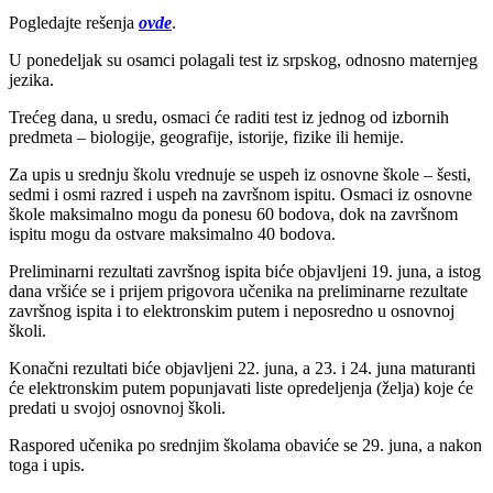
Pogledajte rešenja
ovde
.
U ponedeljak su osamci polagali test iz srpskog, odnosno maternjeg
jezika.
Trećeg dana, u sredu, osmaci će raditi test iz jednog od izbornih
predmeta – biologije, geografije, istorije, fizike ili hemije.
Za upis u srednju školu vrednuje se uspeh iz osnovne škole – šesti,
sedmi i osmi razred i uspeh na završnom ispitu. Osmaci iz osnovne
škole maksimalno mogu da ponesu 60 bodova, dok na završnom
ispitu mogu da ostvare maksimalno 40 bodova.
Preliminarni rezultati završnog ispita biće objavljeni 19. juna, a istog
dana vršiće se i prijem prigovora učenika na preliminarne rezultate
završnog ispita i to elektronskim putem i neposredno u osnovnoj
školi.
Konačni rezultati biće objavljeni 22. juna, a 23. i 24. juna maturanti
će elektronskim putem popunjavati liste opredeljenja (želja) koje će
predati u svojoj osnovnoj školi.
Raspored učenika po srednjim školama obaviće se 29. juna, a nakon
toga i upis.