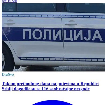
pre 10 sati
Društvo
Tokom prethodnog dana na putevima u Republici
Srbiji dogodile su se 116 saobraćajne nezgode