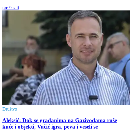
pre 9 sati
Društvo
Aleksić: Dok se građanima na Gazivodama ruše
kuće i objekti, Vučić igra, peva i veseli se