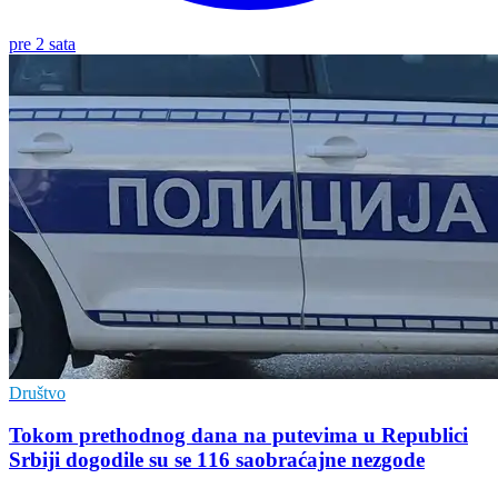
pre 2 sata
Društvo
Tokom prethodnog dana na putevima u Republici
Srbiji dogodile su se 116 saobraćajne nezgode