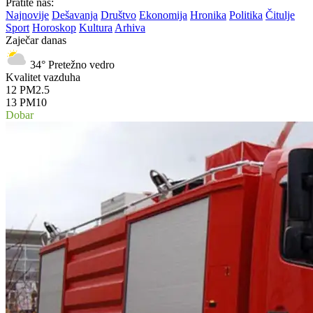
Pratite nas:
Najnovije
Dešavanja
Društvo
Ekonomija
Hronika
Politika
Čitulje
Sport
Horoskop
Kultura
Arhiva
Zaječar danas
34°
Pretežno vedro
Kvalitet vazduha
12
PM2.5
13
PM10
Dobar