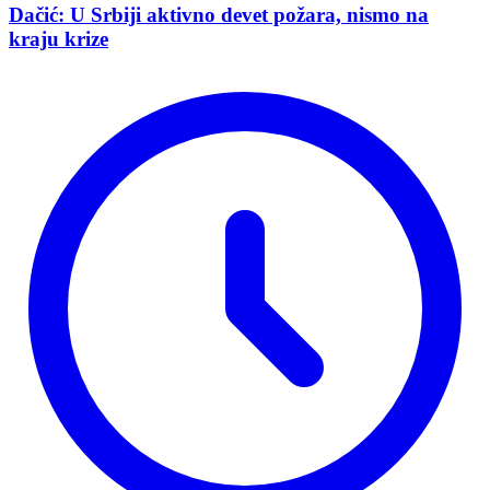
Dačić: U Srbiji aktivno devet požara, nismo na
kraju krize