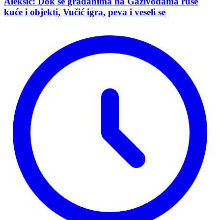
Aleksić: Dok se građanima na Gazivodama ruše
kuće i objekti, Vučić igra, peva i veseli se