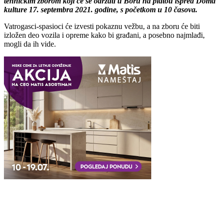
tehničkim zborom koji će se održati u Boru na platou ispred Doma
kulture 17. septembra 2021. godine, s početkom u 10 časova.
Vatrogasci-spasioci će izvesti pokaznu vežbu, a na zboru će biti
izložen deo vozila i opreme kako bi građani, a posebno najmlađi,
mogli da ih vide.