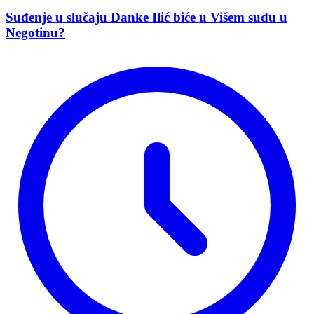
Suđenje u slučaju Danke Ilić biće u Višem sudu u
Negotinu?