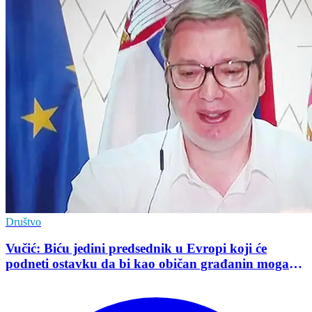
Društvo
Vučić: Biću jedini predsednik u Evropi koji će
podneti ostavku da bi kao običan građanin mogao
da učestvuje u kampanji