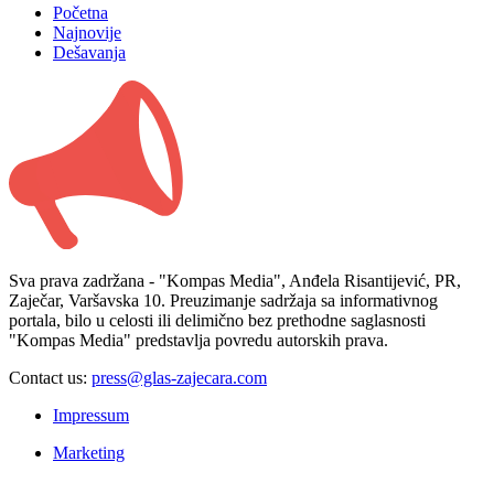
Početna
Najnovije
Dešavanja
Sva prava zadržana - "Kompas Media", Anđela Risantijević, PR,
Zaječar, Varšavska 10. Preuzimanje sadržaja sa informativnog
portala, bilo u celosti ili delimično bez prethodne saglasnosti
"Kompas Media" predstavlja povredu autorskih prava.
Contact us:
press@glas-zajecara.com
Impressum
Marketing