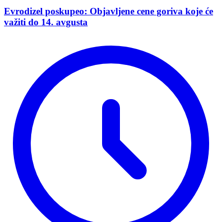
Evrodizel poskupeo: Objavljene cene goriva koje će
važiti do 14. avgusta