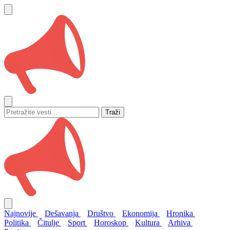
Traži
Najnovije
Dešavanja
Društvo
Ekonomija
Hronika
Politika
Čitulje
Sport
Horoskop
Kultura
Arhiva