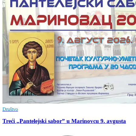
Društvo
Treći „Pantelejski sabor” u Marinovcu 9. avgusta