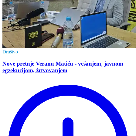
Društvo
Nove pretnje Veranu Matiću - vešanjem, javnom
egzekucijom, žrtvovanjem