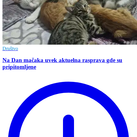
Društvo
Na Dan mačaka uvek aktuelna rasprava gde su
pripitomljene