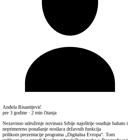
Anđela Risantijević
pre 3 godine
·
2 min čitanja
Nezavisno udruženje novinara Srbije najoštrije osuđuje bahato i
neprimereno ponašanje nosilaca državnih funkcija
prilikom prezentacije programa „Digitalna Evropa“. Tom