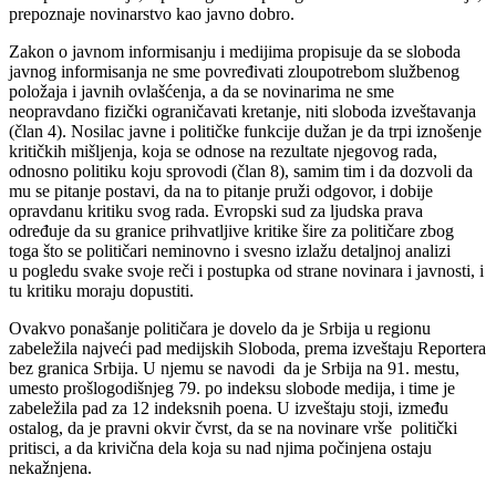
prepoznaje novinarstvo kao javno dobro.
Zakon o javnom informisanju i medijima propisuje da se sloboda
javnog informisanja ne sme povređivati zloupotrebom službenog
položaja i javnih ovlašćenja, a da se novinarima ne sme
neopravdano fizički ograničavati kretanje, niti sloboda izveštavanja
(član 4). Nosilac javne i političke funkcije dužan je da trpi iznošenje
kritičkih mišljenja, koja se odnose na rezultate njegovog rada,
odnosno politiku koju sprovodi (član 8), samim tim i da dozvoli da
mu se pitanje postavi, da na to pitanje pruži odgovor, i dobije
opravdanu kritiku svog rada. Evropski sud za ljudska prava
određuje da su granice prihvatljive kritike šire za političare zbog
toga što se političari neminovno i svesno izlažu detaljnoj analizi
u pogledu svake svoje reči i postupka od strane novinara i javnosti, i
tu kritiku moraju dopustiti.
Ovakvo ponašanje političara je dovelo da je Srbija u regionu
zabeležila najveći pad medijskih Sloboda, prema izveštaju Reportera
bez granica Srbija. U njemu se navodi da je Srbija na 91. mestu,
umesto prošlogodišnjeg 79. po indeksu slobode medija, i time je
zabeležila pad za 12 indeksnih poena. U izveštaju stoji, između
ostalog, da je pravni okvir čvrst, da se na novinare vrše politički
pritisci, a da krivična dela koja su nad njima počinjena ostaju
nekažnjena.