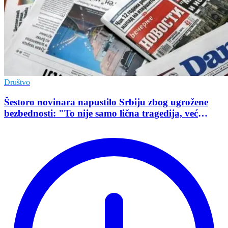
Društvo
Šestoro novinara napustilo Srbiju zbog ugrožene
bezbednosti: "To nije samo lična tragedija, već
pokazatelj stanja demokratije"