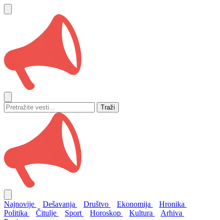
Traži
Najnovije
Dešavanja
Društvo
Ekonomija
Hronika
Politika
Čitulje
Sport
Horoskop
Kultura
Arhiva