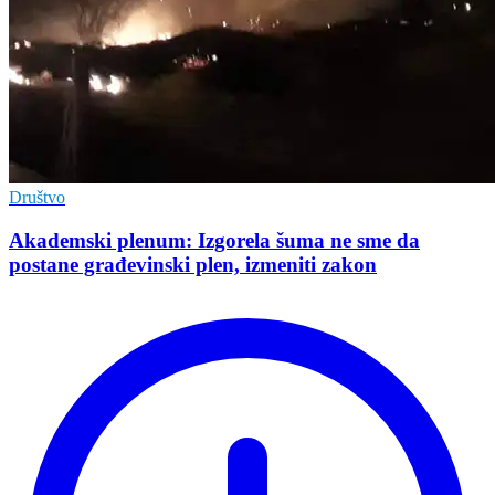
Društvo
Akademski plenum: Izgorela šuma ne sme da
postane građevinski plen, izmeniti zakon