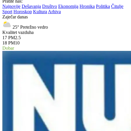
Pratite nas:
Najnovije
Dešavanja
Društvo
Ekonomija
Hronika
Politika
Čitulje
Sport
Horoskop
Kultura
Arhiva
Zaječar danas
25°
Pretežno vedro
Kvalitet vazduha
17
PM2.5
18
PM10
Dobar