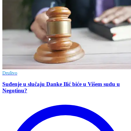
Društvo
Suđenje u slučaju Danke Ilić biće u Višem sudu u
Negotinu?