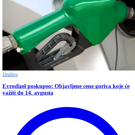
Društvo
Evrodizel poskupeo: Objavljene cene goriva koje će
važiti do 14. avgusta