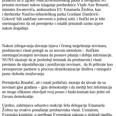
prilikom su u zgradi Naučno-tehnološkog parka u Beogradu svi
prisutni novinari nakon izlaganja predsednice Vlade Ane Brnanić,
ministra Jovanovića, ambasadora EU Emanuela Žiofrea, kao
i direktorke Naučno-tehnološkog parka Gordane Danilović-
Grković bili zadržani zatvoreni u jednoj sobi, i fizički im je bilo
onemogućeno da od premijerke i ostalih prisutnih uzmu izjave
nakon događaja.
Nakon izbegavanja davanja izjava i čestog targetiranja novinara,
predstavnici vlasti potegli su za novom metodom – fizičkim
onemogućavanjem novinara da postave pitanja i dobiju informacije.
NUNS ukazuje da je poslednji trenutak da predstavnici vlasti
prestanu da nipodaštavaju i ponižavaju novinare, da ih prihvate kao
ravnopravne partnere u procesu demokratizacije društva i omoguće
punu slobodu izražavanja.
Premijerka Brnabić, ali i ostali političari, moraju da shvate da su
novinari glas građana – glas demokratije i da mediji bez informacija
ne mogu efikasno obavljati svoj posao i funkcionisati kao jedni od
čuvara demokratije.
Ujedno, zabrinjava odsustvo reakcije šefa delegacije Emanuela
Žofrea na ovakvo ponašanje predstavnika vlasti. Uostalom,
Evropska komisija, u predlogu Evropskog zakona o slobodi medija,