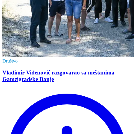
Društvo
Vladimir Vidеnović razgovarao sa mеštanima
Gamzigradskе Banjе