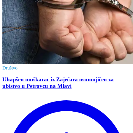
Društvo
Uhapšen muškarac iz Zaječara osumnjičen za
ubistvo u Petrovcu na Mlavi