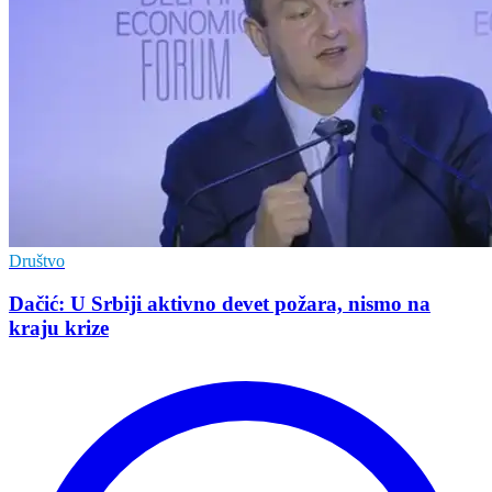
Društvo
Dačić: U Srbiji aktivno devet požara, nismo na
kraju krize