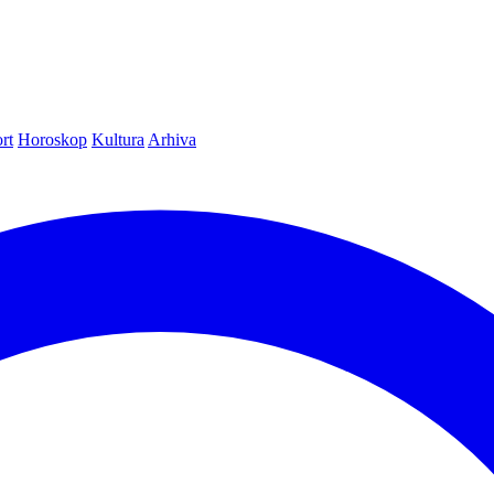
rt
Horoskop
Kultura
Arhiva