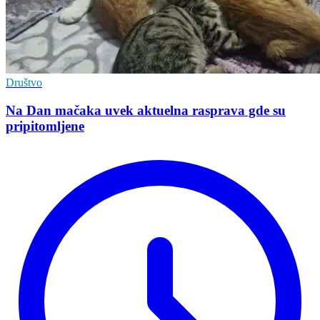
Društvo
Na Dan mačaka uvek aktuelna rasprava gde su
pripitomljene