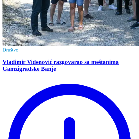
Društvo
Vladimir Vidеnović razgovarao sa mеštanima
Gamzigradskе Banjе