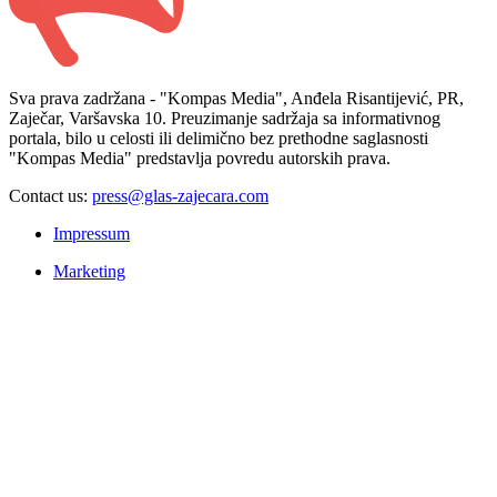
Sva prava zadržana - "Kompas Media", Anđela Risantijević, PR,
Zaječar, Varšavska 10. Preuzimanje sadržaja sa informativnog
portala, bilo u celosti ili delimično bez prethodne saglasnosti
"Kompas Media" predstavlja povredu autorskih prava.
Contact us:
press@glas-zajecara.com
Impressum
Marketing