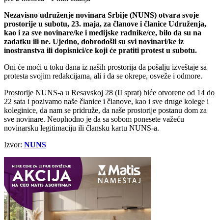
Nezavisno udruženje novinara Srbije (NUNS) otvara svoje
prostorije u subotu, 23. maja, za članove i članice Udruženja,
kao i za sve novinare/ke i medijske radnike/ce, bilo da su na
zadatku ili ne. Ujedno, dobrodošli su svi novinari/ke iz
inostranstva ili dopisnici/ce koji će pratiti protest u subotu.
Oni će moći u toku dana iz naših prostorija da pošalju izveštaje sa
protesta svojim redakcijama, ali i da se okrepe, osveže i odmore.
Prostorije NUNS-a u Resavskoj 28 (II sprat) biće otvorene od 14 do
22 sata i pozivamo naše članice i članove, kao i sve druge kolege i
koleginice, da nam se pridruže, da naše prostorije postanu dom za
sve novinare. Neophodno je da sa sobom ponesete važeću
novinarsku legitimaciju ili člansku kartu NUNS-a.
Izvor:
NUNS