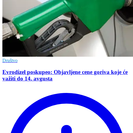
Društvo
Evrodizel poskupeo: Objavljene cene goriva koje će
važiti do 14. avgusta