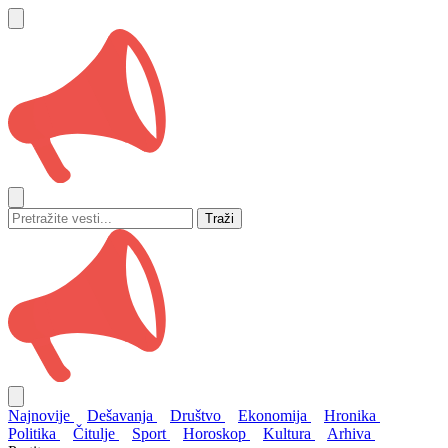
Traži
Najnovije
Dešavanja
Društvo
Ekonomija
Hronika
Politika
Čitulje
Sport
Horoskop
Kultura
Arhiva