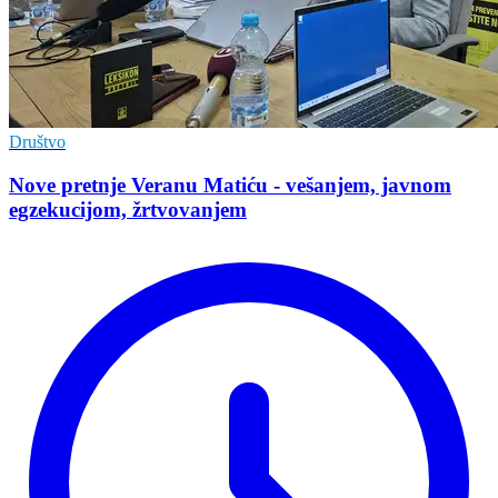
Društvo
Nove pretnje Veranu Matiću - vešanjem, javnom
egzekucijom, žrtvovanjem