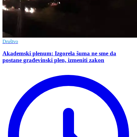
Društvo
Akademski plenum: Izgorela šuma ne sme da
postane građevinski plen, izmeniti zakon