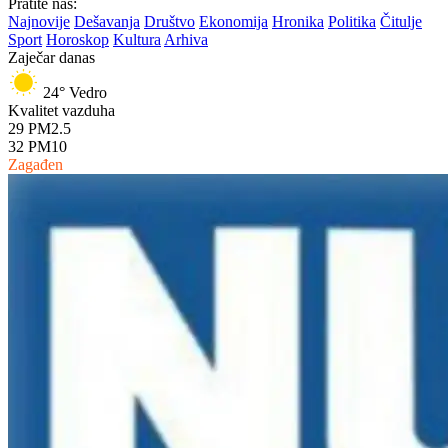
Pratite nas:
Najnovije
Dešavanja
Društvo
Ekonomija
Hronika
Politika
Čitulje
Sport
Horoskop
Kultura
Arhiva
Zaječar danas
24°
Vedro
Kvalitet vazduha
29
PM2.5
32
PM10
Zagađen