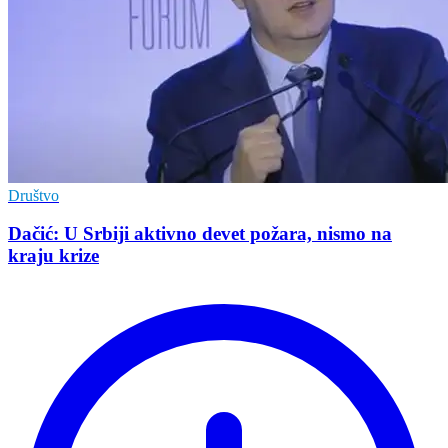
Društvo
Dačić: U Srbiji aktivno devet požara, nismo na
kraju krize