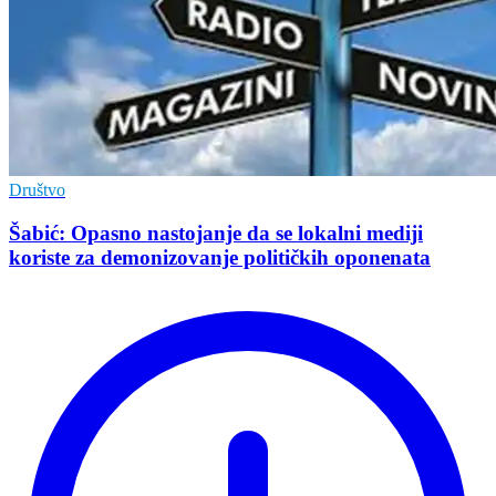
Društvo
Šabić: Opasno nastojanje da se lokalni mediji
koriste za demonizovanje političkih oponenata