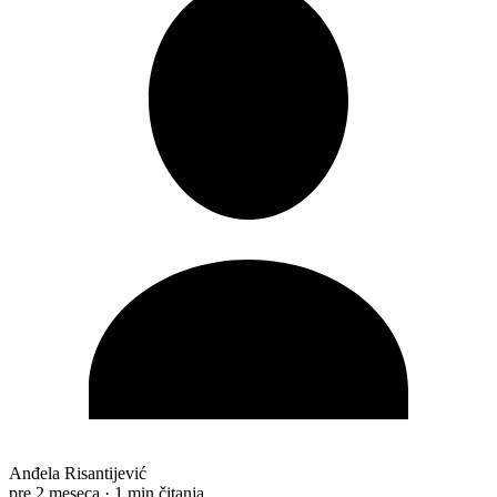
Anđela Risantijević
pre 2 meseca
·
1 min čitanja