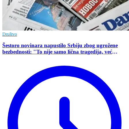
Društvo
Šestoro novinara napustilo Srbiju zbog ugrožene
bezbednosti: "To nije samo lična tragedija, već
pokazatelj stanja demokratije"