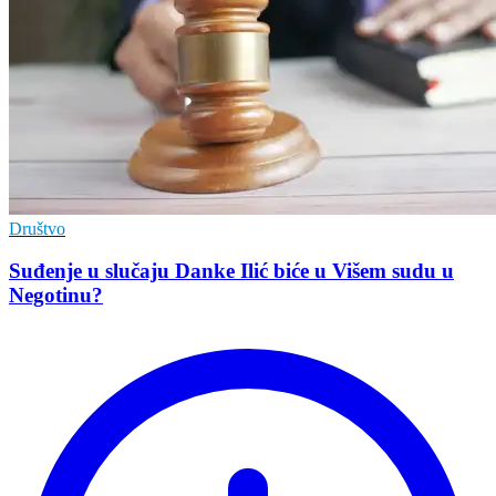
Društvo
Suđenje u slučaju Danke Ilić biće u Višem sudu u
Negotinu?