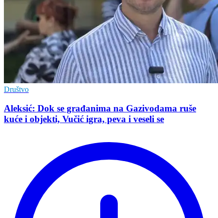
Društvo
Aleksić: Dok se građanima na Gazivodama ruše
kuće i objekti, Vučić igra, peva i veseli se