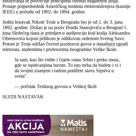
istraživanja se posvećuje principima obrtnih magnetnih polja.
Postaje potpredsednik Američkog instituta elektroinženjera (kasnije
IEEE) u periodu od 1892. do 1894. godine.
Jedini boravak Nikole Tesle u Beogradu bio je od 1. do 3. juna
1892. godine. Došao je na poziv Đorđa Stanojevića u Beograd 1.
juna.Sledećeg dana je primljen u audijenciju kod kralja Aleksandra
Obrenovića kojom prilikom je odlikovan ordenom Svetog Save.
Potom je Tesla održao čuveni pozdravni govor u današnjoj zgradi
rektorata, studentima i profesorima beogradske Velike škole.
Ja sam, kao što vidite i čujete ostao Srbin i preko mora,
gde se ispitivanjima bavim. To isto treba da budete i vi i
da svojim znanjem i radom podižete slavu Srpstva u
svetu".
— početak Teslinog govora u Velikoj školi
SLEDI NASTAVAK