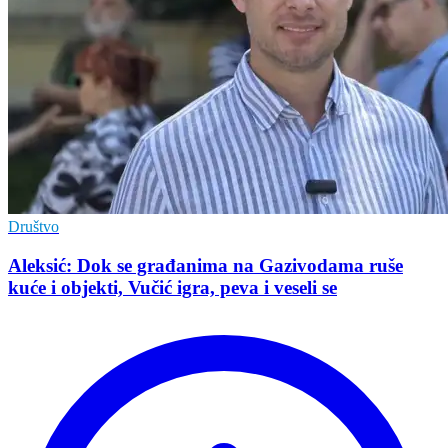
Društvo
Aleksić: Dok se građanima na Gazivodama ruše
kuće i objekti, Vučić igra, peva i veseli se