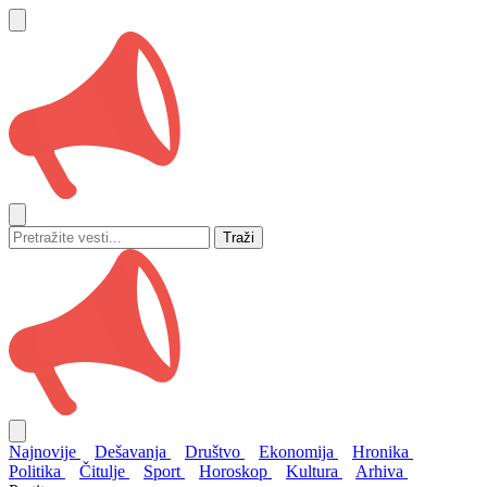
Traži
Najnovije
Dešavanja
Društvo
Ekonomija
Hronika
Politika
Čitulje
Sport
Horoskop
Kultura
Arhiva