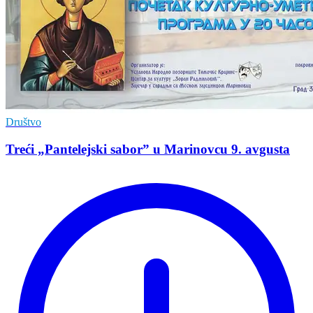
Društvo
Treći „Pantelejski sabor” u Marinovcu 9. avgusta