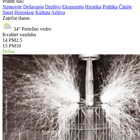
Pratite nas:
Najnovije
Dešavanja
Društvo
Ekonomija
Hronika
Politika
Čitulje
Sport
Horoskop
Kultura
Arhiva
Zaječar danas
34°
Pretežno vedro
Kvalitet vazduha
14
PM2.5
15
PM10
Dobar