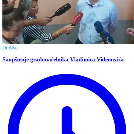
Društvo
Saopštenje gradonačelnika Vladimira Videnovića