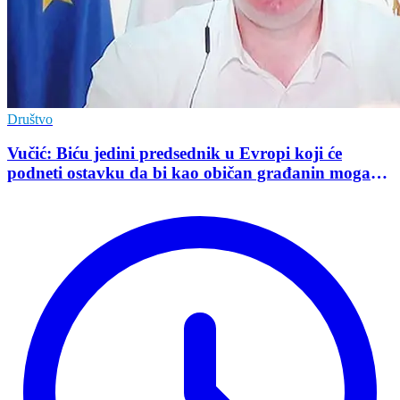
Društvo
Vučić: Biću jedini predsednik u Evropi koji će
podneti ostavku da bi kao običan građanin mogao
da učestvuje u kampanji