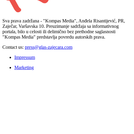
Sva prava zadržana - "Kompas Media", Anđela Risantijević, PR,
Zaječar, Varšavska 10. Preuzimanje sadržaja sa informativnog
portala, bilo u celosti ili delimično bez prethodne saglasnosti
"Kompas Media" predstavlja povredu autorskih prava.
Contact us:
press@glas-zajecara.com
Impressum
Marketing