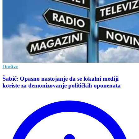
Društvo
Šabić: Opasno nastojanje da se lokalni mediji
koriste za demonizovanje političkih oponenata