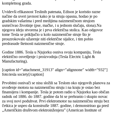
kompletnog grada.
Uvidevši efikasnost Teslinih patenata, Edison je koristio razne
načine da uveri javnost kako je ta struja opasna, hodao je po
gradskim vašarima i pred medijima naizmeničnom strujom
usmrćivao životinje (pse, mačke, i u jednom slučaju, slona).Na
njegovu ideju stvorena je i prva električna stolica. Kao odgovor
tome Tesla se priključio u kolo naizmenične struje što je
prouzrokovalo užarenje niti električne sijalice, i tim pobio
predrasude štetnosti naizmenične struje.
Godine 1886. Tesla u Njujorku osniva svoju kompaniju, Tesla
električno osvetljenje i proizvodnja (Tesla Electric Light &
Manufacturing).
[caption id="attachment_31913" align="alignnone" width="932"]
foto:tesla society[/caption]
Prvobitni osnivači se nisu složili sa Teslom oko njegovih planova za
uvođenje motora na naizmeničnu struju i na kraju je ostao bez
finansijera i kompanije. Tesla je potom radio u Njujorku kao običan
radnik od 1886. do 1887. godine da bi se prehranio i skupio novac
za svoj novi poduhvat. Prvi elektromotor na naizmeničnu struju bez
četkica je uspeo da konstruiše 1887. godine, i demonstrirao ga pred
„Američkim društvom elektroinženjera” (American Institute of