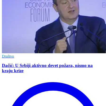
Društvo
Dačić: U Srbiji aktivno devet požara, nismo na
kraju krize