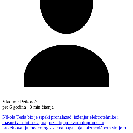
Vladimir Petković
pre 6 godina
·
3 min čitanja
Nikola Tesla bio je srpski pronalazač, inženjer elektrotehnike i
mašinstva i futurista, najpoznatiji po svom doprinosu u
projektovanju modernog sistema napajanja naizmeničnom strujom.