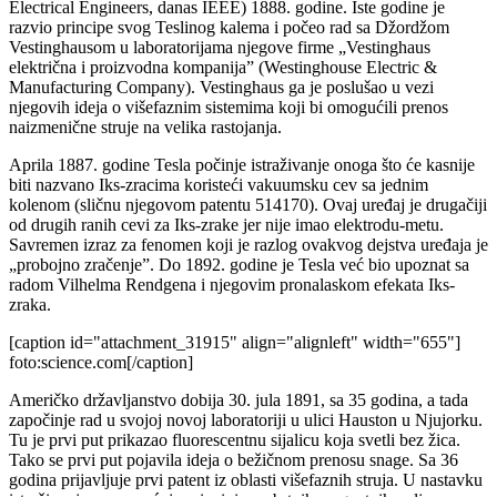
Electrical Engineers, danas IEEE) 1888. godine. Iste godine je
razvio principe svog Teslinog kalema i počeo rad sa Džordžom
Vestinghausom u laboratorijama njegove firme „Vestinghaus
električna i proizvodna kompanija” (Westinghouse Electric &
Manufacturing Company). Vestinghaus ga je poslušao u vezi
njegovih ideja o višefaznim sistemima koji bi omogućili prenos
naizmenične struje na velika rastojanja.
Aprila 1887. godine Tesla počinje istraživanje onoga što će kasnije
biti nazvano Iks-zracima koristeći vakuumsku cev sa jednim
kolenom (sličnu njegovom patentu 514170). Ovaj uređaj je drugačiji
od drugih ranih cevi za Iks-zrake jer nije imao elektrodu-metu.
Savremen izraz za fenomen koji je razlog ovakvog dejstva uređaja je
„probojno zračenje”. Do 1892. godine je Tesla već bio upoznat sa
radom Vilhelma Rendgena i njegovim pronalaskom efekata Iks-
zraka.
[caption id="attachment_31915" align="alignleft" width="655"]
foto:science.com[/caption]
Američko državljanstvo dobija 30. jula 1891, sa 35 godina, a tada
započinje rad u svojoj novoj laboratoriji u ulici Hauston u Njujorku.
Tu je prvi put prikazao fluorescentnu sijalicu koja svetli bez žica.
Tako se prvi put pojavila ideja o bežičnom prenosu snage. Sa 36
godina prijavljuje prvi patent iz oblasti višefaznih struja. U nastavku