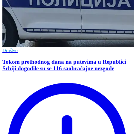
Društvo
Tokom prethodnog dana na putevima u Republici
Srbiji dogodile su se 116 saobraćajne nezgode