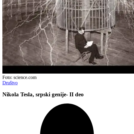
Foto: science.com
Društvo
Nikola Tesla, srpski genije- II deo