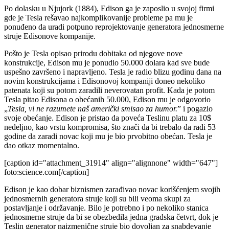
Po dolasku u Njujork (1884), Edison ga je zaposlio u svojoj firmi
gde je Tesla rešavao najkomplikovanije probleme pa mu je
ponuđeno da uradi potpuno reprojektovanje generatora jednosmerne
struje Edisonove kompanije.
Pošto je Tesla opisao prirodu dobitaka od njegove nove
konstrukcije, Edison mu je ponudio 50.000 dolara kad sve bude
uspešno završeno i napravljeno. Tesla je radio blizu godinu dana na
novim konstrukcijama i Edisonovoj kompaniji doneo nekoliko
patenata koji su potom zaradili neverovatan profit. Kada je potom
Tesla pitao Edisona o obećanih 50.000, Edison mu je odgovorio
„
Tesla, vi ne razumete naš američki smisao za humor.
” i pogazio
svoje obećanje. Edison je pristao da poveća Teslinu platu za 10$
nedeljno, kao vrstu kompromisa, što znači da bi trebalo da radi 53
godine da zaradi novac koji mu je bio prvobitno obećan. Tesla je
dao otkaz momentalno.
[caption id="attachment_31914" align="alignnone" width="647"]
foto:science.com[/caption]
Edison je kao dobar biznismen zarađivao novac korišćenjem svojih
jednosmernih generatora struje koji su bili veoma skupi za
postavljanje i održavanje. Bilo je potrebno i po nekoliko stanica
jednosmerne struje da bi se obezbedila jedna gradska četvrt, dok je
Teslin generator naizmenične struje bio dovoljan za snabdevanje