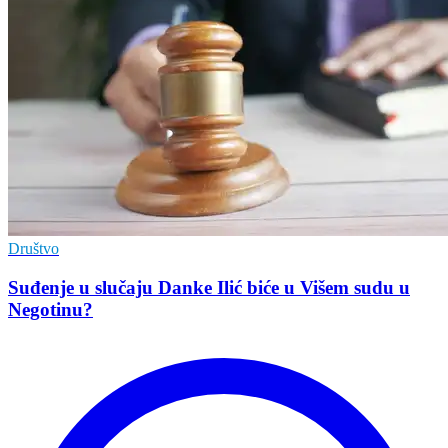
Društvo
Suđenje u slučaju Danke Ilić biće u Višem sudu u
Negotinu?