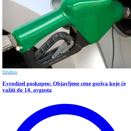
Društvo
Evrodizel poskupeo: Objavljene cene goriva koje će
važiti do 14. avgusta