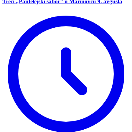
Treći „Pantelejski sabor” u Marinovcu 9. avgusta