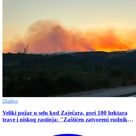
Društvo
Veliki požar u selu kod Zaječara, gori 100 hektara
trave i niskog rastinja: "Zaštićen zatvoreni rudnik
uranijuma"