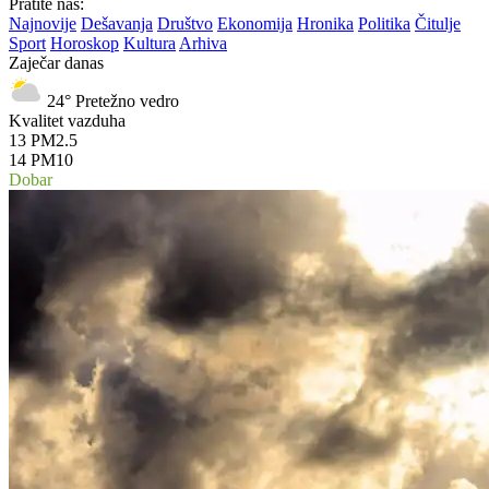
Pratite nas:
Najnovije
Dešavanja
Društvo
Ekonomija
Hronika
Politika
Čitulje
Sport
Horoskop
Kultura
Arhiva
Zaječar danas
24°
Pretežno vedro
Kvalitet vazduha
13
PM2.5
14
PM10
Dobar