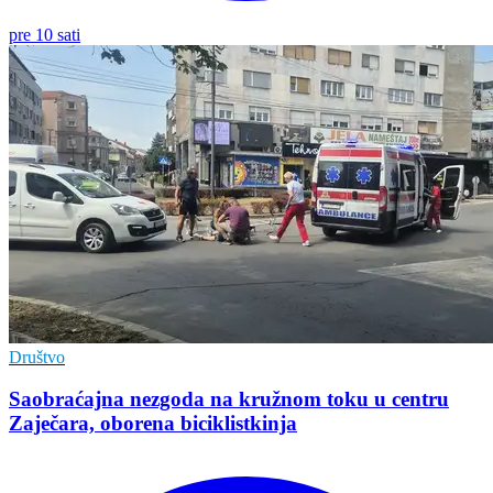
pre 10 sati
Društvo
Saobraćajna nezgoda na kružnom toku u centru
Zaječara, oborena biciklistkinja