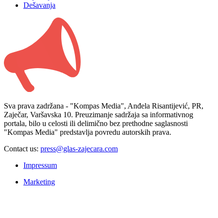
Dešavanja
Sva prava zadržana - "Kompas Media", Anđela Risantijević, PR,
Zaječar, Varšavska 10. Preuzimanje sadržaja sa informativnog
portala, bilo u celosti ili delimično bez prethodne saglasnosti
"Kompas Media" predstavlja povredu autorskih prava.
Contact us:
press@glas-zajecara.com
Impressum
Marketing