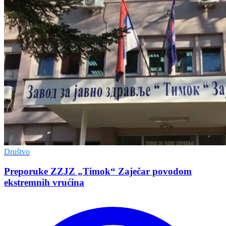
Društvo
Preporuke ZZJZ „Timok“ Zaječar povodom
ekstremnih vrućina