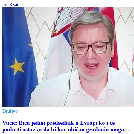
pre 8 sati
Društvo
Vučić: Biću jedini predsednik u Evropi koji će
podneti ostavku da bi kao običan građanin mogao