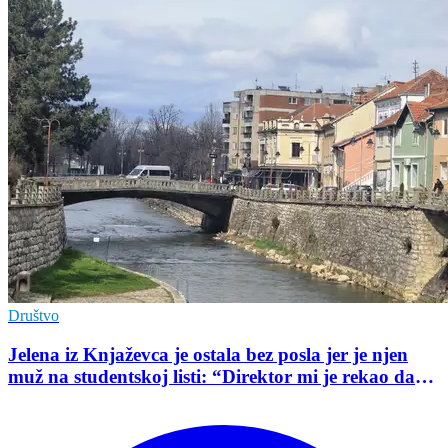
Društvo
Jelena iz Knjaževca je ostala bez posla jer je njen
muž na studentskoj listi: “Direktor mi je rekao da
mu je tako naredio predsednik opštine”