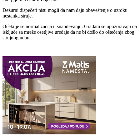
Dežurni dispečeri nisu mogli da nam daju obaveštenje o uzroku
nestanka struje.
Očekuje se normalizacija u snabdevanju. Građani se upozoravaju da
isključe sa mreže osetljive uređaje da ne bi došlo do oštećenja zbog
strujnog udara.