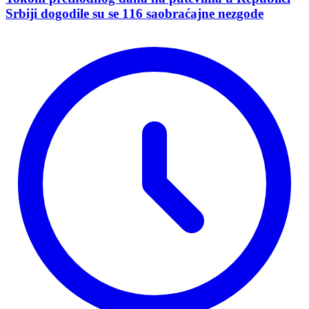
Srbiji dogodile su se 116 saobraćajne nezgode