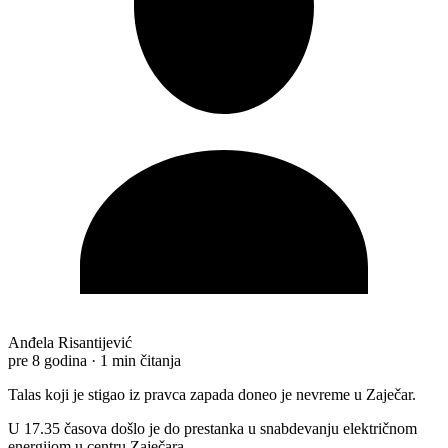
Anđela Risantijević
pre 8 godina
·
1 min čitanja
Talas koji je stigao iz pravca zapada doneo je nevreme u Zaječar.
U 17.35 časova došlo je do prestanka u snabdevanju električnom
energijom u centru Zaječara.