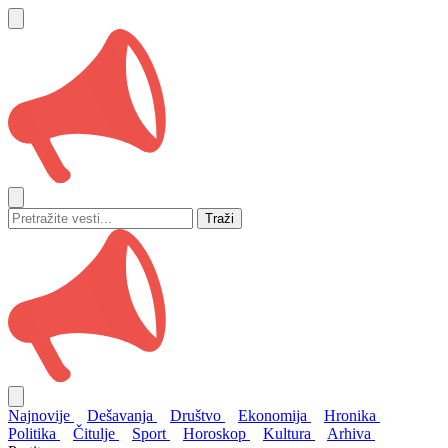
Traži
Najnovije
Dešavanja
Društvo
Ekonomija
Hronika
Politika
Čitulje
Sport
Horoskop
Kultura
Arhiva