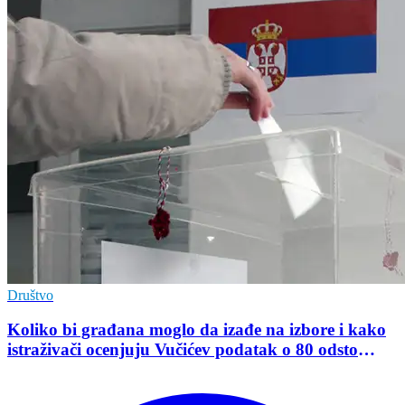
Društvo
Koliko bi građana moglo da izađe na izbore i kako
istraživači ocenjuju Vučićev podatak o 80 odsto
opredeljenih