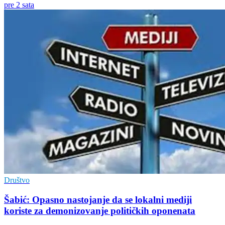
pre 2 sata
Društvo
Šabić: Opasno nastojanje da se lokalni mediji
koriste za demonizovanje političkih oponenata