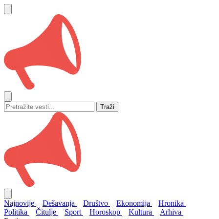
Traži
Najnovije
Dešavanja
Društvo
Ekonomija
Hronika
Politika
Čitulje
Sport
Horoskop
Kultura
Arhiva