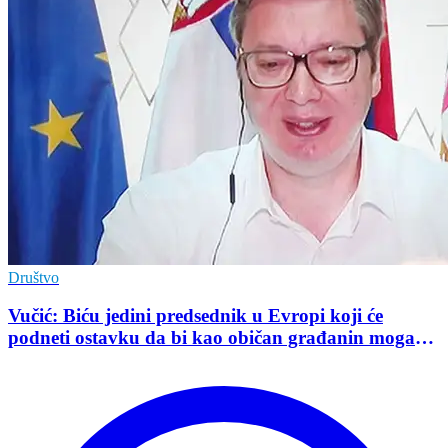
Društvo
Vučić: Biću jedini predsednik u Evropi koji će
podneti ostavku da bi kao običan građanin mogao
da učestvuje u kampanji