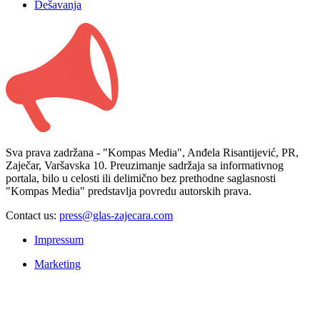
Dešavanja
Sva prava zadržana - "Kompas Media", Anđela Risantijević, PR,
Zaječar, Varšavska 10. Preuzimanje sadržaja sa informativnog
portala, bilo u celosti ili delimično bez prethodne saglasnosti
"Kompas Media" predstavlja povredu autorskih prava.
Contact us:
press@glas-zajecara.com
Impressum
Marketing