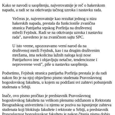
Kako se navodi u saopštenju, najverovatnije je reč o hakerskom
napadu, a radi se na otkrivanju tačnog uzroka i nastavku rada.
Večeras je, najverovatnije kao rezultat jednog u nizu
hakerskih napada, prestala da funkcioniše zvanična
stranica Patrijarha srpskog Porfirija na društvenoj
mfreži Fejsbuk. Radi se na otkrivanju uzroka i nastavku
rada", navedeno je na zvaničnom sajtu SPC.
U isto vreme, upozoravamo verni narod da na
društvenoj mreži Fejsbuk, kao i na drugim društvenim
mrežama, ima nekolicina lažnih naloga koji nose
Patrijarhovo ime i objavljuju netačne, tendenciozne i
neproverene vesti", piše u nastavku saopštenja.
Podsetimo, Fejsbuk stranica patrijarha Porfirija prestala je da radi
nakon što je na njoj objavljeno pismo studenata Pravoslavnog
bogoslovskog fakulteta, u kojem su podržani svi zahtevi pobunjenih
studenata u Srbiji.
Inače, ovo pismo pročitao je predstavnik Pravoslavnog
bogoslovskog fakulteta na velikom plenumu održanom u Rektoratu
Beogradskog univerziteta i u njemu se poziva na ispunjenje zahteva
studenata koji blokiraju fakultete i rektorate u Srbiji, a predstavnik
Pravoslavnog bogoslovskog fakulteta je nakon čitanja pisma dobio