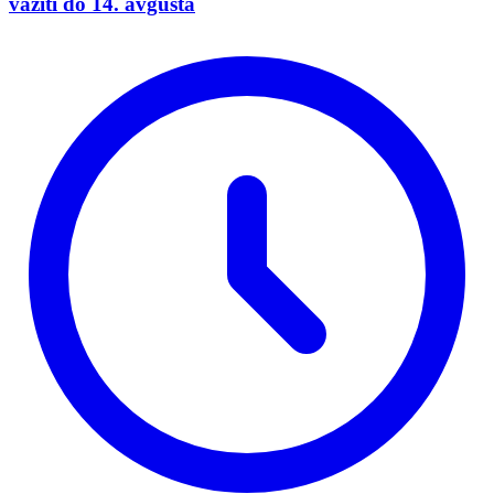
važiti do 14. avgusta