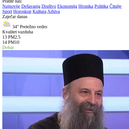
Pratite nas:
Najnovije
Dešavanja
Društvo
Ekonomija
Hronika
Politika
Čitulje
Sport
Horoskop
Kultura
Arhiva
Zaječar danas
34°
Pretežno vedro
Kvalitet vazduha
13
PM2.5
14
PM10
Dobar