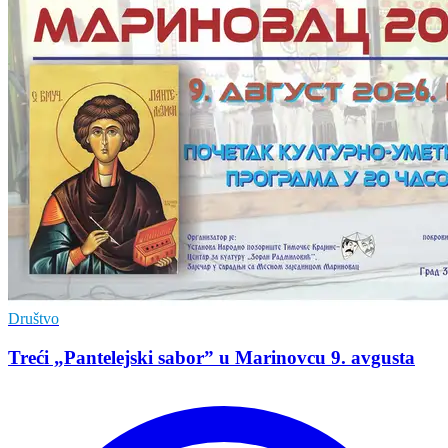
Društvo
Treći „Pantelejski sabor” u Marinovcu 9. avgusta