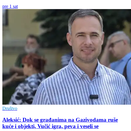
pre 1 sat
Društvo
Aleksić: Dok se građanima na Gazivodama ruše
kuće i objekti, Vučić igra, peva i veseli se