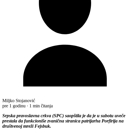
Miljko Stojanović
pre 1 godinu
·
1 min čitanja
Srpska pravoslavna crkva (SPC) saopštila je da je u subotu uveče
prestala da funkcioniše zvanična stranica patrijarha Porfirija na
društvenoj mreži Fejsbuk.