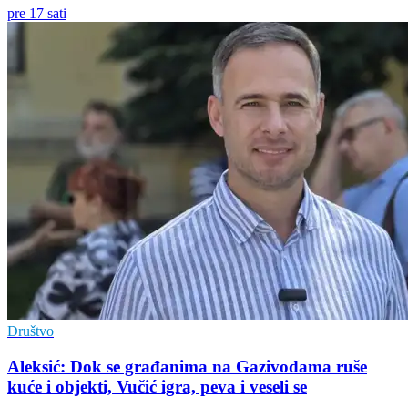
pre 17 sati
Društvo
Aleksić: Dok se građanima na Gazivodama ruše
kuće i objekti, Vučić igra, peva i veseli se