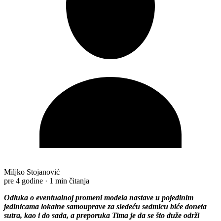
Miljko Stojanović
pre 4 godine
·
1 min čitanja
Odluka o eventualnoj promeni modela nastave u pojedinim
jedinicama lokalne samouprave za sledeću sedmicu biće doneta
sutra, kao i do sada, a preporuka Tima je da se što duže održi