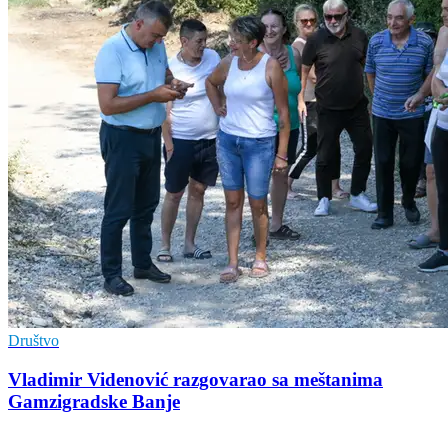
Društvo
Vladimir Vidеnović razgovarao sa mеštanima
Gamzigradskе Banjе