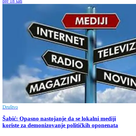
pre 18 sati
Društvo
Šabić: Opasno nastojanje da se lokalni mediji
koriste za demonizovanje političkih oponenata