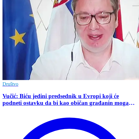
Društvo
Vučić: Biću jedini predsednik u Evropi koji će
podneti ostavku da bi kao običan građanin mogao
da učestvuje u kampanji