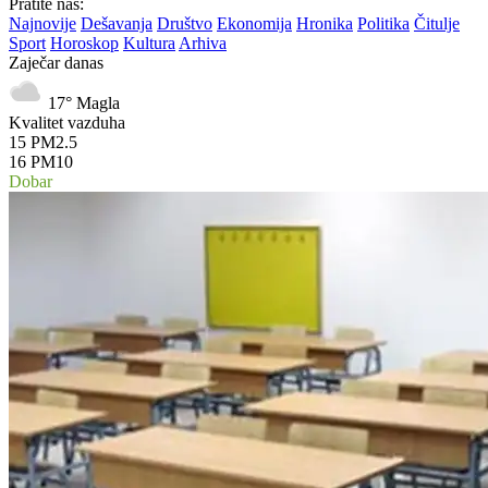
Pratite nas:
Najnovije
Dešavanja
Društvo
Ekonomija
Hronika
Politika
Čitulje
Sport
Horoskop
Kultura
Arhiva
Zaječar danas
17°
Magla
Kvalitet vazduha
15
PM2.5
16
PM10
Dobar