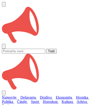
Traži
Najnovije
Dešavanja
Društvo
Ekonomija
Hronika
Politika
Čitulje
Sport
Horoskop
Kultura
Arhiva