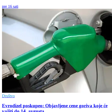
pre 16 sati
Društvo
Evrodizel poskupeo: Objavljene cene goriva koje će
važiti do 14. avgusta