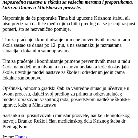
neposredna nastava u skladu sa važećim merama i preporukama,
kažu za Danas u Ministarstvu prosvete.
Napominju da će preporuke Tima biti upućene Kriznom štabu, ali
nisu precizirali da li će među njima biti i predlog da se jesenji raspust
pomeri, što se nezvanično pominje.
Tim za praćenje i koordinisanje primene preventivnih mera u radu
škola sastao se danas po 12. put, a na sastanaku je razmatrana
situacija u lokalnim samoupravama.
Tim za praćenje i koordinisanje primene preventivnih mera u radu
škola na nedeljnom nivou, a na osnovu podataka koje dostavljaju
škole, utvrđuje model nastave za škole u određenim jedinicama
lokalne samouprave.
Opštinski, odnosno gradski štab za vanredne situaciju učestvuje u
ovom procesu, dajući svoj predlog za primenu odgovarajućeg
modela obrazovno-vaspitnog rada, posredstvom nadležne školske
uprave, kažu u Ministarstvu.
Sastanku su prisustvovali i ministar prosvete, nauke i tehnološkog
razvoja Branko Ružić i član medicinskog dela Kriznog štaba dr
Predrag Kon.
Izvor:
Danas