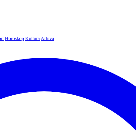
rt
Horoskop
Kultura
Arhiva