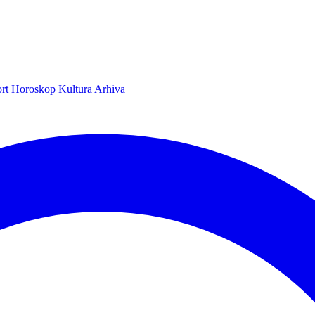
rt
Horoskop
Kultura
Arhiva