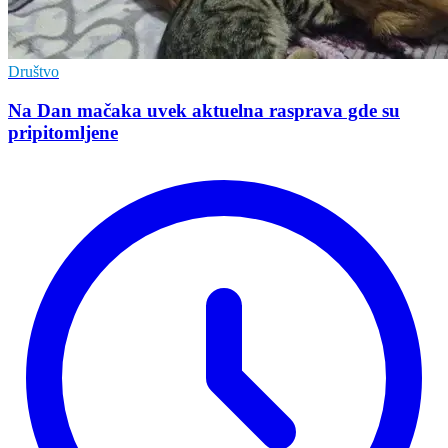
Društvo
Na Dan mačaka uvek aktuelna rasprava gde su
pripitomljene