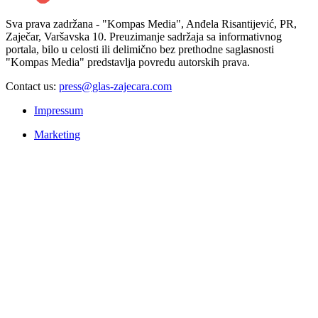
Sva prava zadržana - "Kompas Media", Anđela Risantijević, PR,
Zaječar, Varšavska 10. Preuzimanje sadržaja sa informativnog
portala, bilo u celosti ili delimično bez prethodne saglasnosti
"Kompas Media" predstavlja povredu autorskih prava.
Contact us:
press@glas-zajecara.com
Impressum
Marketing