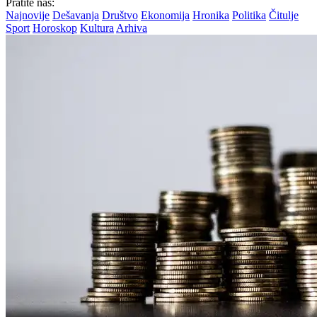
Pratite nas:
Najnovije
Dešavanja
Društvo
Ekonomija
Hronika
Politika
Čitulje
Sport
Horoskop
Kultura
Arhiva