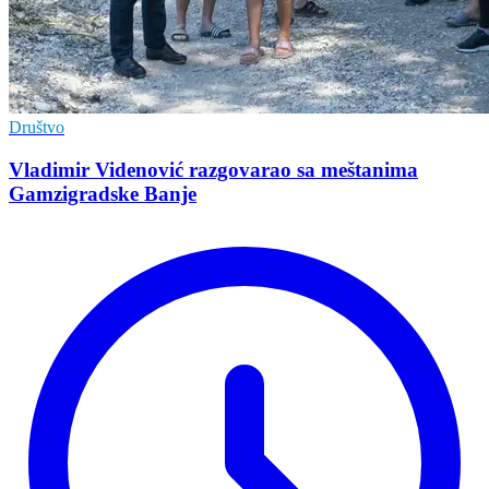
Društvo
Vladimir Vidеnović razgovarao sa mеštanima
Gamzigradskе Banjе