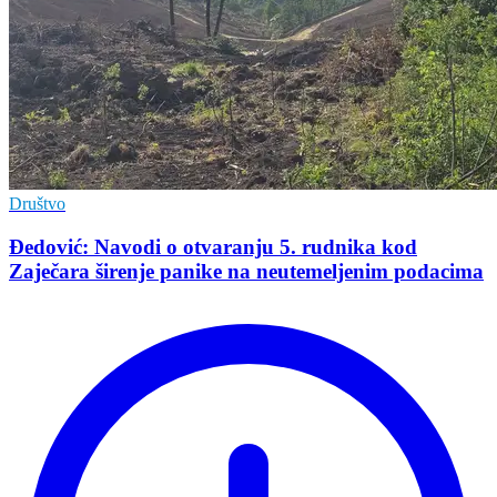
Društvo
Đedović: Navodi o otvaranju 5. rudnika kod
Zaječara širenje panike na neutemeljenim podacima