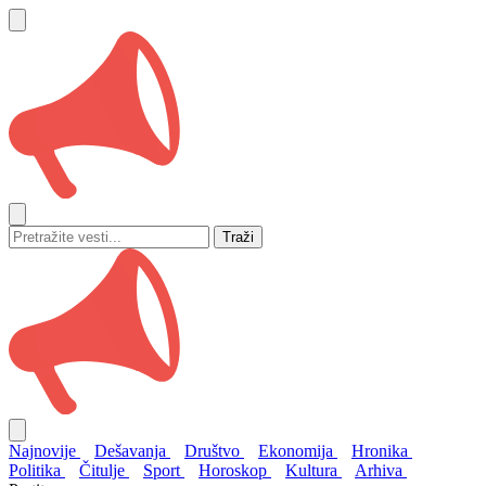
Traži
Najnovije
Dešavanja
Društvo
Ekonomija
Hronika
Politika
Čitulje
Sport
Horoskop
Kultura
Arhiva