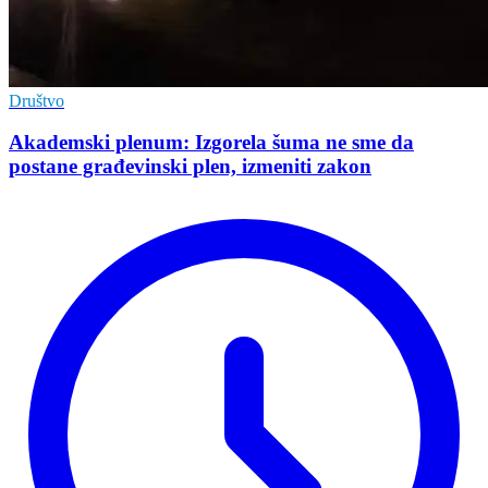
Društvo
Akademski plenum: Izgorela šuma ne sme da
postane građevinski plen, izmeniti zakon