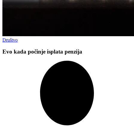
Društvo
Evo kada počinje isplata penzija