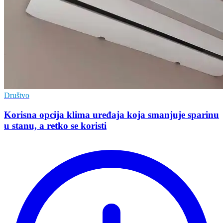
Društvo
Korisna opcija klima uređaja koja smanjuje sparinu
u stanu, a retko se koristi