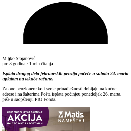
Miljko Stojanović
pre 8 godina
·
1 min čitanja
Isplata drugog dela februarskih penzija počeće u subotu 24. marta
uplatom na tekuće račune.
Za one penzionere koji svoje prinadležnosti dobijaju na kućne
adrese i na šalterima Pošta isplata počinjeu ponedeljak 26. marta,
piše u saopštenju PIO Fonda.