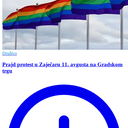
Društvo
Prajd protest u Zaječaru 11. avgusta na Gradskom
trgu