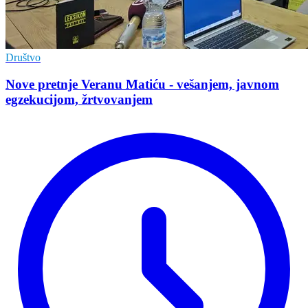
Društvo
Nove pretnje Veranu Matiću - vešanjem, javnom
egzekucijom, žrtvovanjem