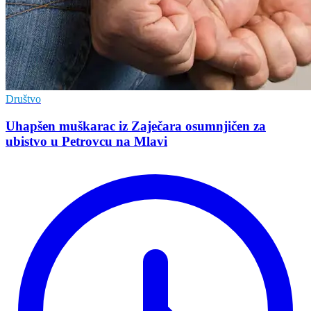
Društvo
Uhapšen muškarac iz Zaječara osumnjičen za
ubistvo u Petrovcu na Mlavi