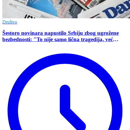
Društvo
Šestoro novinara napustilo Srbiju zbog ugrožene
bezbednosti: "To nije samo lična tragedija, već
pokazatelj stanja demokratije"