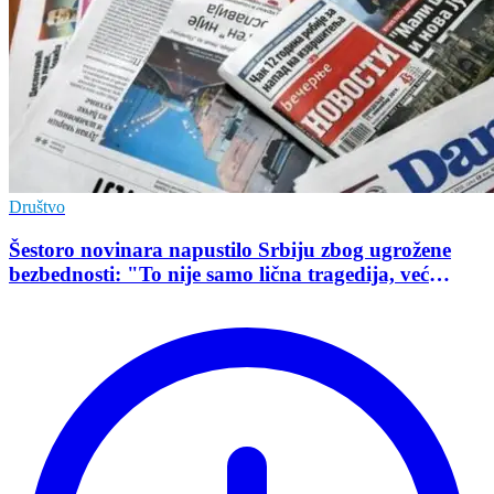
Društvo
Šestoro novinara napustilo Srbiju zbog ugrožene
bezbednosti: "To nije samo lična tragedija, već
pokazatelj stanja demokratije"