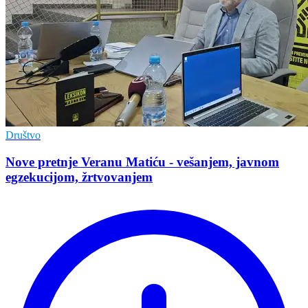
Društvo
Nove pretnje Veranu Matiću - vešanjem, javnom
egzekucijom, žrtvovanjem