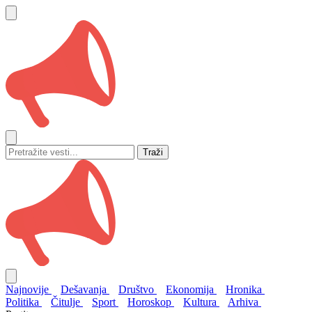
Traži
Najnovije
Dešavanja
Društvo
Ekonomija
Hronika
Politika
Čitulje
Sport
Horoskop
Kultura
Arhiva