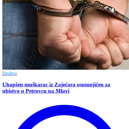
Društvo
Uhapšen muškarac iz Zaječara osumnjičen za
ubistvo u Petrovcu na Mlavi