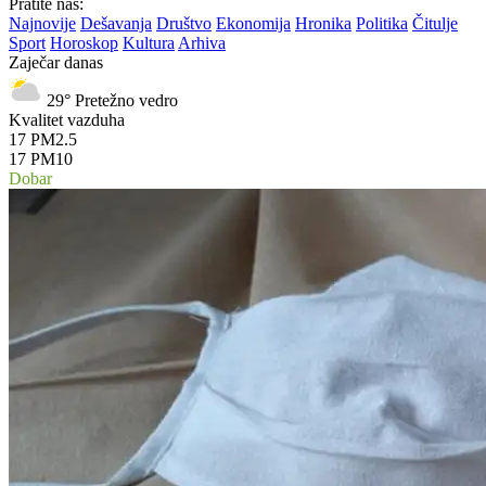
Pratite nas:
Najnovije
Dešavanja
Društvo
Ekonomija
Hronika
Politika
Čitulje
Sport
Horoskop
Kultura
Arhiva
Zaječar danas
29°
Pretežno vedro
Kvalitet vazduha
17
PM2.5
17
PM10
Dobar