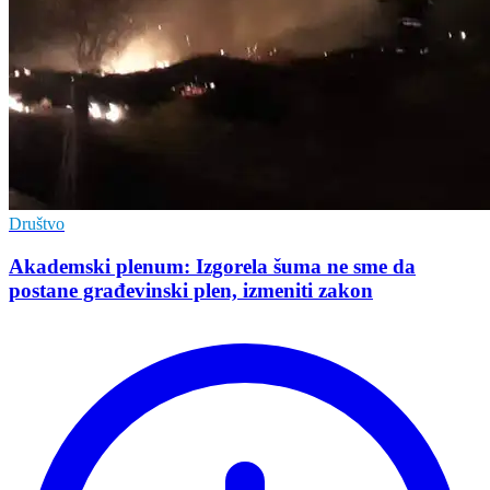
Društvo
Akademski plenum: Izgorela šuma ne sme da
postane građevinski plen, izmeniti zakon