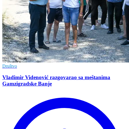
Društvo
Vladimir Vidеnović razgovarao sa mеštanima
Gamzigradskе Banjе