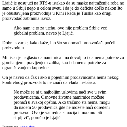
Ljajić je gosujući na RTS-u istakao da su maske najtraženija roba ne
samo u Srbiji nego u celom svetu i da je do deficita došlo nakon što
je obustavljena proizvodnja u Kini i kada je Turska kao drugi
proizvođač zabranila izvoz.
Ako nam je to za utehu, ovo nije problem Srbije već
globalni problem, naveo je Ljajić.
Dobra stvar je, kako kaže, i to što su domaći proizvođači počeli
proizvodnju.
Ministar je naglasio da namirnica ima dovoljno i da nema potrebe za
gomilanjem i pravljenjem zaliha, kao i da nema potrebe za
ograničavanjem kupovine.
On je naveo da čak i ako u pojedinim prodavnicama nema nekog
konkretnog proizvoda to ne znači da vlada nestašica.
Ne može se ni u najboljim uslovima naći sve u svim
prodavnicama. Osnovne životne namirnice možete
pronaći u svakoj opštini. Ako tražimo šta nema, mogu
da nađem 50 prodavnica gde ne možete naći određeni
proizvod. Ovo je vanredna situacija i moramo biti
strpljivi“, poručio je Ljajić.