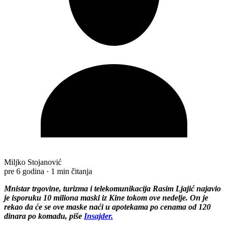
Miljko Stojanović
pre 6 godina
·
1 min čitanja
Mnistar trgovine, turizma i telekomunikacija Rasim Ljajić najavio
je isporuku 10 miliona maski iz Kine tokom ove nedelje. On je
rekao da će se ove maske naći u apotekama po cenama od 120
dinara po komadu, piše
Insajder.