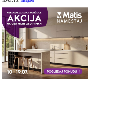
Izvor: rts,
insajder