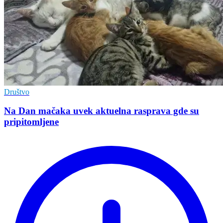
Društvo
Na Dan mačaka uvek aktuelna rasprava gde su
pripitomljene