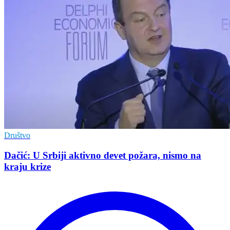
Društvo
Dačić: U Srbiji aktivno devet požara, nismo na
kraju krize