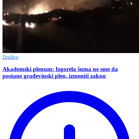
Društvo
Akademski plenum: Izgorela šuma ne sme da
postane građevinski plen, izmeniti zakon