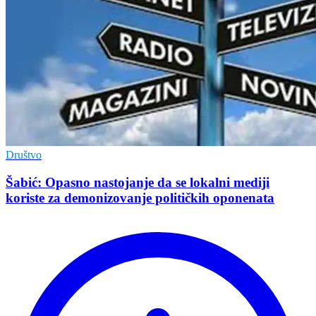
Društvo
Šabić: Opasno nastojanje da se lokalni mediji
koriste za demonizovanje političkih oponenata