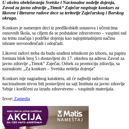
U okviru obeležavanja Svetske i Nacionalne nedelje dojenja,
Zavod za javno zdravlje „Timok“ Zaječar raspisuje konkurs za
likovne i literarne radove dece sa teritorije Zaječarskog i Borskog
okruga.
Konkurs je namenjen deci iz predškolskih ustanova i učenicima
osnovnih škola, sa ciljem da se podstakne zdravstveno – vaspitni rad
na temu značaja i podrške dojenju kao najoptimalnijem načinu
ishrane novorođenčadi i odojčadi.
Likovni radovi treba da budu urađeni tehnikom po izboru, na papiru
formata blok broj 5 i dostavljeni do 17. oktobra na adresu Zavod za
javno zdravlje „Timok“ Zaječar​, Odsek za promociju zdravlja, sa
naznakom: „Za konkurs – Svetska nedelja dojenja”
Konkurs nije nagradnog karaktera, ali će najbolji radovi na
nacionalnom nivou biti postavljeni na sajt Instituta za javno zdravlje
Srbije i korišćeni za izradu zdravstveno – vaspitnih materijala.
Izvor:
Zamedia