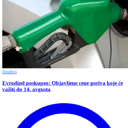
Društvo
Evrodizel poskupeo: Objavljene cene goriva koje će
važiti do 14. avgusta