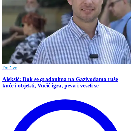
Društvo
Aleksić: Dok se građanima na Gazivodama ruše
kuće i objekti, Vučić igra, peva i veseli se