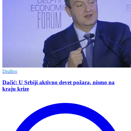
Društvo
Dačić: U Srbiji aktivno devet požara, nismo na
kraju krize