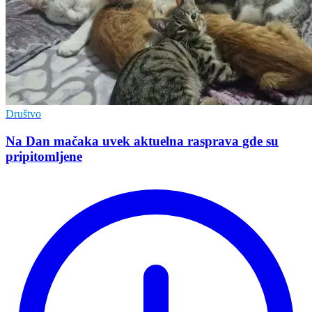
Društvo
Na Dan mačaka uvek aktuelna rasprava gde su
pripitomljene