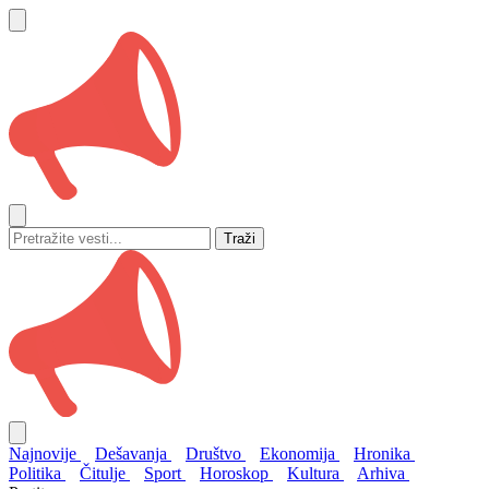
Traži
Najnovije
Dešavanja
Društvo
Ekonomija
Hronika
Politika
Čitulje
Sport
Horoskop
Kultura
Arhiva