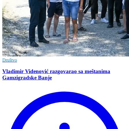
Društvo
Vladimir Vidеnović razgovarao sa mеštanima
Gamzigradskе Banjе