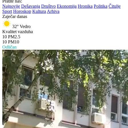
Pratite nas:
Najnovije
Dešavanja
Društvo
Ekonomija
Hronika
Politika
Čitulje
Sport
Horoskop
Kultura
Arhiva
Zaječar danas
32°
Vedro
Kvalitet vazduha
10
PM2.5
10
PM10
Odličan