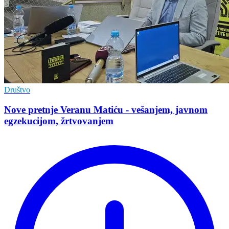
Društvo
Nove pretnje Veranu Matiću - vešanjem, javnom
egzekucijom, žrtvovanjem