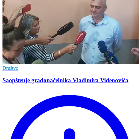
Društvo
Saopštenje gradonačelnika Vladimira Videnovića