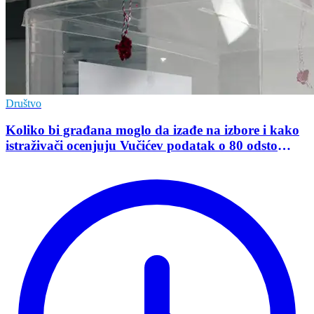
Društvo
Koliko bi građana moglo da izađe na izbore i kako
istraživači ocenjuju Vučićev podatak o 80 odsto
opredeljenih