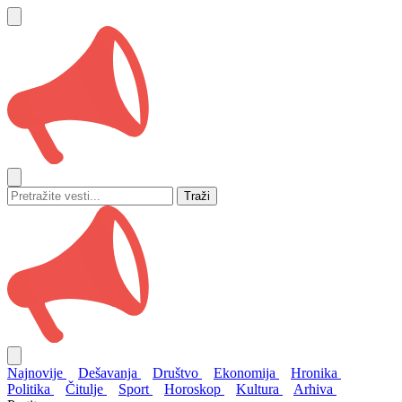
Traži
Najnovije
Dešavanja
Društvo
Ekonomija
Hronika
Politika
Čitulje
Sport
Horoskop
Kultura
Arhiva