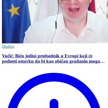
Društvo
Vučić: Biću jedini predsednik u Evropi koji će
podneti ostavku da bi kao običan građanin mogao
da učestvuje u kampanji