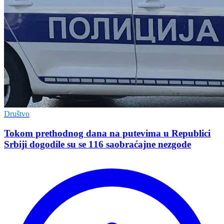
Društvo
Tokom prethodnog dana na putevima u Republici
Srbiji dogodile su se 116 saobraćajne nezgode