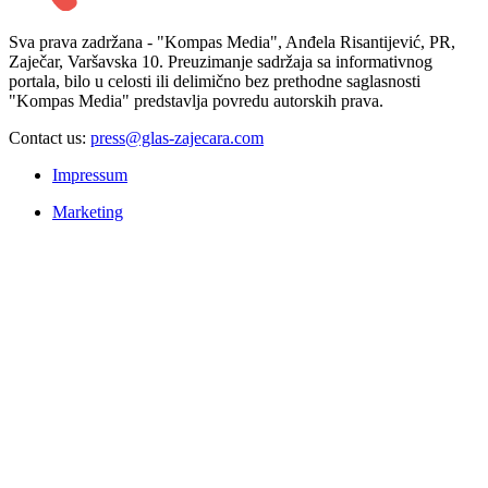
Sva prava zadržana - "Kompas Media", Anđela Risantijević, PR,
Zaječar, Varšavska 10. Preuzimanje sadržaja sa informativnog
portala, bilo u celosti ili delimično bez prethodne saglasnosti
"Kompas Media" predstavlja povredu autorskih prava.
Contact us:
press@glas-zajecara.com
Impressum
Marketing