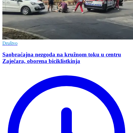
Društvo
Saobraćajna nezgoda na kružnom toku u centru
Zaječara, oborena biciklistkinja