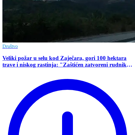
Društvo
Veliki požar u selu kod Zaječara, gori 100 hektara
trave i niskog rastinja: "Zaštićen zatvoreni rudnik
uranijuma"