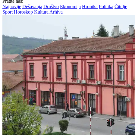
Pratite nas:
Najnovije
Dešavanja
Društvo
Ekonomija
Hronika
Politika
Čitulje
Sport
Horoskop
Kultura
Arhiva