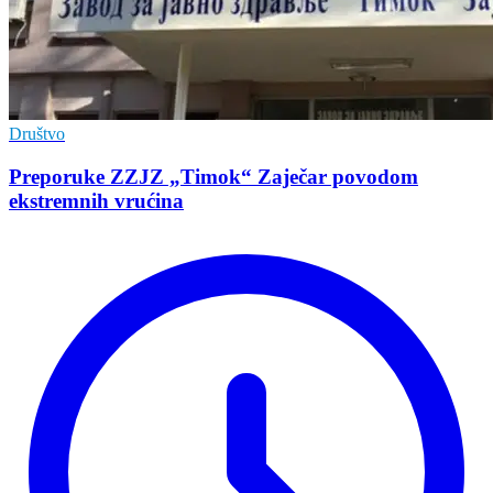
Društvo
Preporuke ZZJZ „Timok“ Zaječar povodom
ekstremnih vrućina