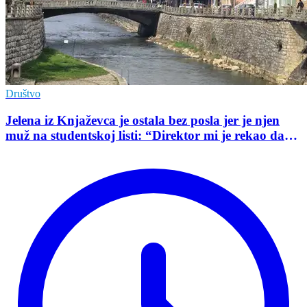
Društvo
Jelena iz Knjaževca je ostala bez posla jer je njen
muž na studentskoj listi: “Direktor mi je rekao da
mu je tako naredio predsednik opštine”