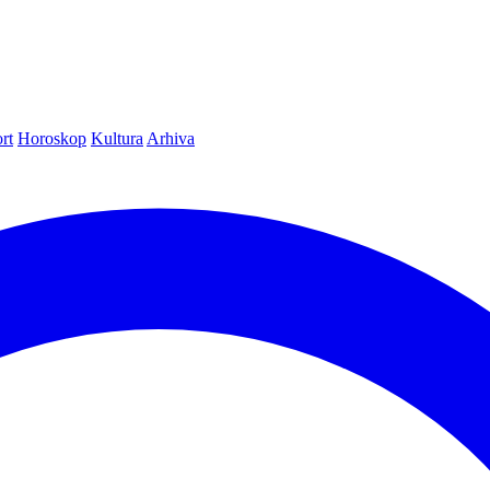
rt
Horoskop
Kultura
Arhiva