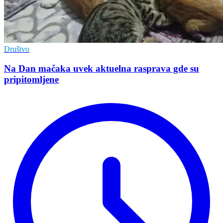
Društvo
Na Dan mačaka uvek aktuelna rasprava gde su
pripitomljene