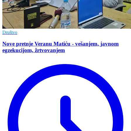
Društvo
Nove pretnje Veranu Matiću - vešanjem, javnom
egzekucijom, žrtvovanjem