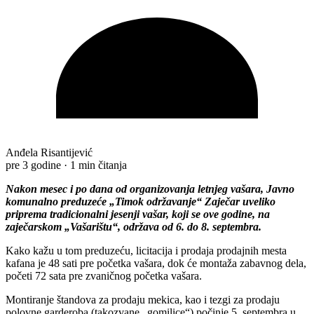
Anđela Risantijević
pre 3 godine
·
1 min čitanja
Nakon mesec i po dana od organizovanja letnjeg vašara, Javno
komunalno preduzeće „Timok održavanje“ Zaječar uveliko
priprema tradicionalni jesenji vašar, koji se ove godine, na
zaječarskom „Vašarištu“, održava od 6. do 8. septembra.
Kako kažu u tom preduzeću, licitacija i prodaja prodajnih mesta
kafana je 48 sati pre početka vašara, dok će montaža zabavnog dela,
početi 72 sata pre zvaničnog početka vašara.
Montiranje štandova za prodaju mekica, kao i tezgi za prodaju
polovne garderoba (takozvane „gomilice“) počinje 5. septembra u