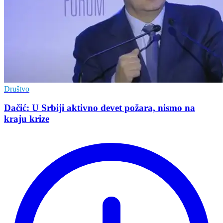
Društvo
Dačić: U Srbiji aktivno devet požara, nismo na
kraju krize