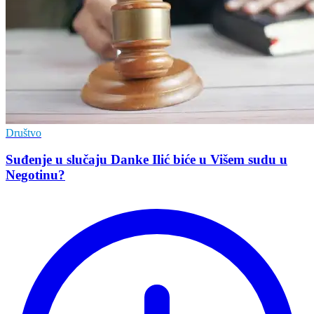
Društvo
Suđenje u slučaju Danke Ilić biće u Višem sudu u
Negotinu?