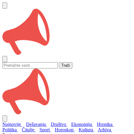
Traži
Najnovije
Dešavanja
Društvo
Ekonomija
Hronika
Politika
Čitulje
Sport
Horoskop
Kultura
Arhiva