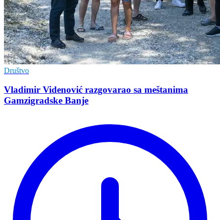
Društvo
Vladimir Vidеnović razgovarao sa mеštanima
Gamzigradskе Banjе