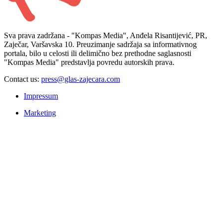
Sva prava zadržana - "Kompas Media", Anđela Risantijević, PR,
Zaječar, Varšavska 10. Preuzimanje sadržaja sa informativnog
portala, bilo u celosti ili delimično bez prethodne saglasnosti
"Kompas Media" predstavlja povredu autorskih prava.
Contact us:
press@glas-zajecara.com
Impressum
Marketing