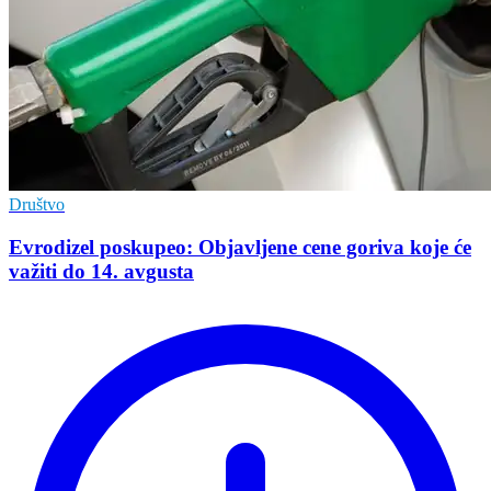
Društvo
Evrodizel poskupeo: Objavljene cene goriva koje će
važiti do 14. avgusta