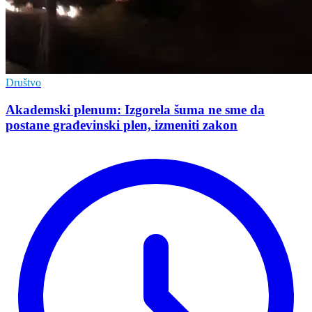
Društvo
Akademski plenum: Izgorela šuma ne sme da
postane građevinski plen, izmeniti zakon