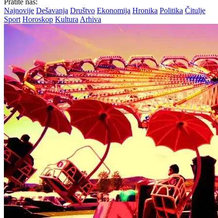
Pratite nas:
Najnovije
Dešavanja
Društvo
Ekonomija
Hronika
Politika
Čitulje
Sport
Horoskop
Kultura
Arhiva