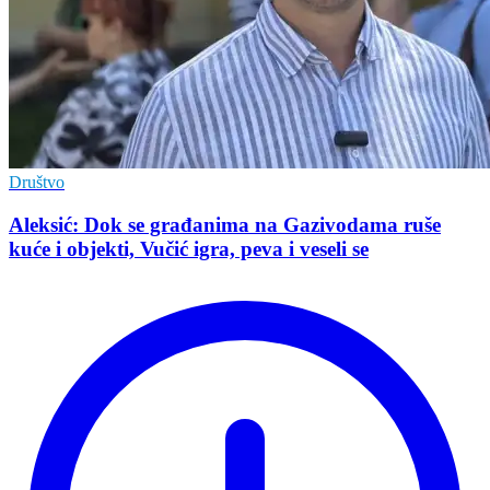
Društvo
Aleksić: Dok se građanima na Gazivodama ruše
kuće i objekti, Vučić igra, peva i veseli se