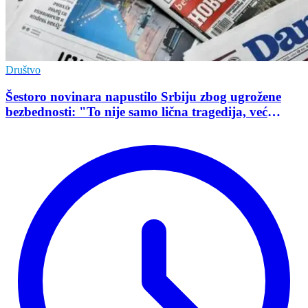
Društvo
Šestoro novinara napustilo Srbiju zbog ugrožene
bezbednosti: "To nije samo lična tragedija, već
pokazatelj stanja demokratije"