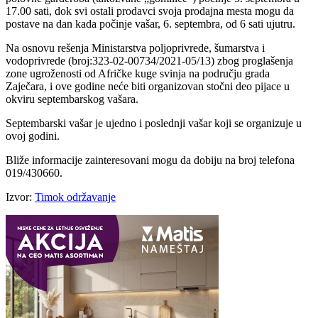
17.00 sati, dok svi ostali prodavci svoja prodajna mesta mogu da
postave na dan kada počinje vašar, 6. septembra, od 6 sati ujutru.
Na osnovu rešenja Ministarstva poljoprivrede, šumarstva i
vodoprivrede (broj:323-02-00734/2021-05/13) zbog proglašenja
zone ugroženosti od Afričke kuge svinja na području grada
Zaječara, i ove godine neće biti organizovan stočni deo pijace u
okviru septembarskog vašara.
Septembarski vašar je ujedno i poslednji vašar koji se organizuje u
ovoj godini.
Bliže informacije zainteresovani mogu da dobiju na broj telefona
019/430660.
Izvor:
Timok održavanje