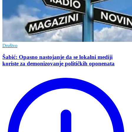
Društvo
Šabić: Opasno nastojanje da se lokalni mediji
koriste za demonizovanje političkih oponenata