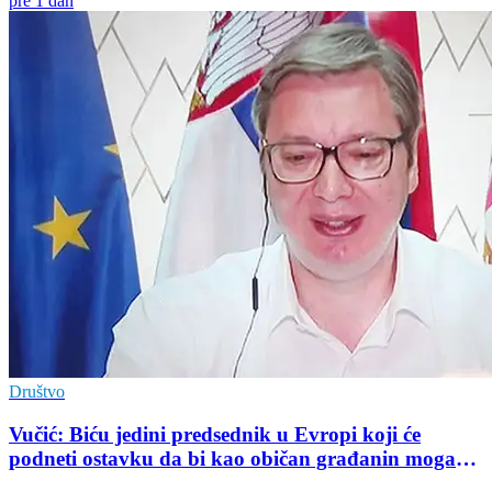
pre 1 dan
Društvo
Vučić: Biću jedini predsednik u Evropi koji će
podneti ostavku da bi kao običan građanin mogao
da učestvuje u kampanji