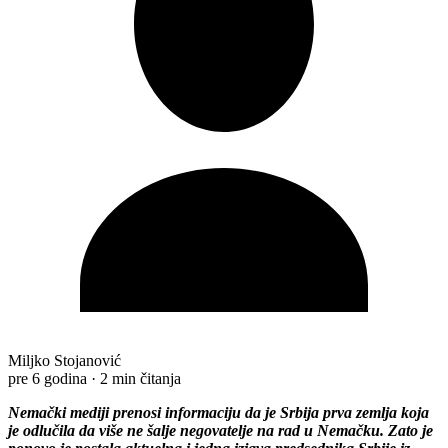
Miljko Stojanović
pre 6 godina
·
2 min čitanja
Nemački mediji prenosi informaciju da je Srbija prva zemlja koja
je odlučila da više ne šalje negovatelje na rad u Nemačku. Zato je