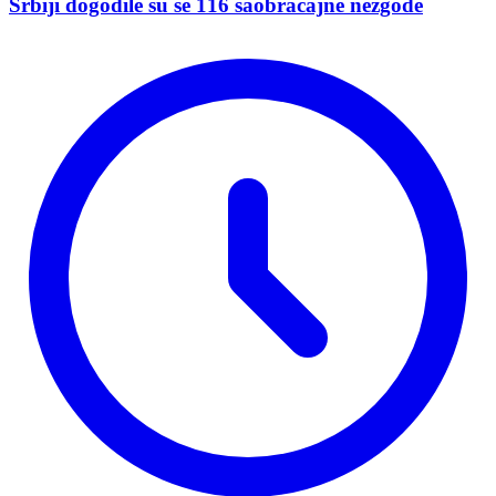
Srbiji dogodile su se 116 saobraćajne nezgode