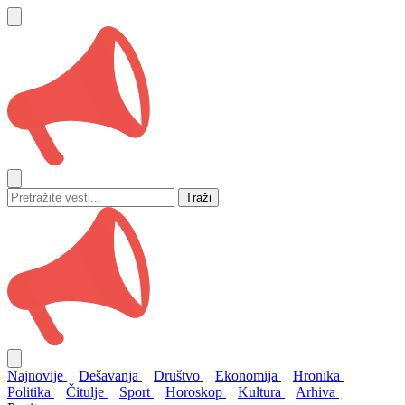
Traži
Najnovije
Dešavanja
Društvo
Ekonomija
Hronika
Politika
Čitulje
Sport
Horoskop
Kultura
Arhiva