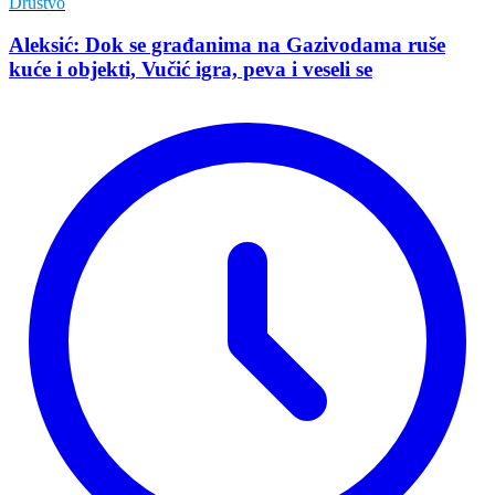
Društvo
Aleksić: Dok se građanima na Gazivodama ruše
kuće i objekti, Vučić igra, peva i veseli se