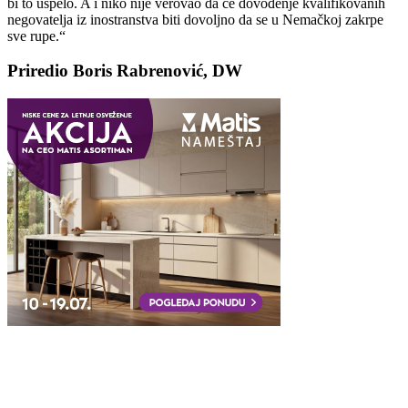
bi to uspelo. A i niko nije verovao da će dovođenje kvalifikovanih
negovatelja iz inostranstva biti dovoljno da se u Nemačkoj zakrpe
sve rupe.“
Priredio Boris Rabrenović, DW