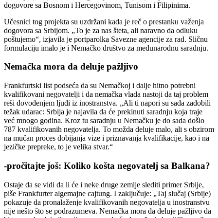
dogovore sa Bosnom i Hercegovinom, Tunisom i Filipinima.
Učesnici tog projekta su uzdržani kada je reč o prestanku važenja
dogovora sa Srbijom. „To je za nas šteta, ali naravno da odluku
poštujemo“, izjavila je portparolka Savezne agencije za rad. Sličnu
formulaciju imalo je i Nemačko društvo za međunarodnu saradnju.
Nemačka mora da deluje pažljivo
Frankfurtski list podseća da su Nemačkoj i dalje hitno potrebni
kvalifikovani negovatelji i da nemačka vlada nastoji da taj problem
reši dovođenjem ljudi iz inostranstva. „Ali ti napori su sada zadobili
težak udarac: Srbija je najavila da će prekinuti saradnju koja traje
već mnogo godina. Kroz tu saradnju u Nemačku je do sada došlo
787 kvalifikovanih negovatelja. To možda deluje malo, ali s obzirom
na mučan proces dobijanja vize i priznavanja kvalifikacije, kao i na
jezičke prepreke, to je velika stvar.“
-pročitajte još: Koliko košta negovatelj sa Balkana?
Ostaje da se vidi da li će i neke druge zemlje slediti primer Srbije,
piše Frankfurter algemajne cajtung. I zaključuje: „Taj slučaj (Srbije)
pokazuje da pronalaženje kvalifikovanih negovatelja u inostranstvu
nije nešto što se podrazumeva. Nemačka mora da deluje pažljivo da