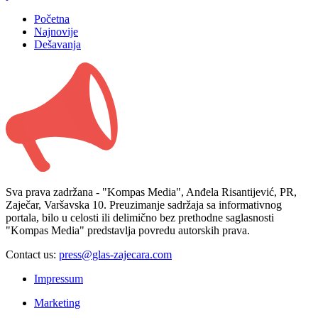
Početna
Najnovije
Dešavanja
Sva prava zadržana - "Kompas Media", Anđela Risantijević, PR,
Zaječar, Varšavska 10. Preuzimanje sadržaja sa informativnog
portala, bilo u celosti ili delimično bez prethodne saglasnosti
"Kompas Media" predstavlja povredu autorskih prava.
Contact us:
press@glas-zajecara.com
Impressum
Marketing