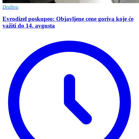
Društvo
Evrodizel poskupeo: Objavljene cene goriva koje će
važiti do 14. avgusta