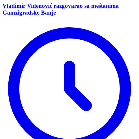
Vladimir Vidеnović razgovarao sa mеštanima
Gamzigradskе Banjе