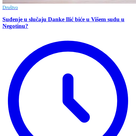
Društvo
Suđenje u slučaju Danke Ilić biće u Višem sudu u
Negotinu?