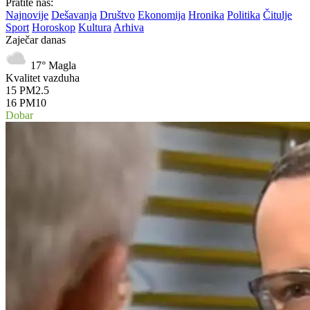
Pratite nas:
Najnovije
Dešavanja
Društvo
Ekonomija
Hronika
Politika
Čitulje
Sport
Horoskop
Kultura
Arhiva
Zaječar danas
17°
Magla
Kvalitet vazduha
15
PM2.5
16
PM10
Dobar