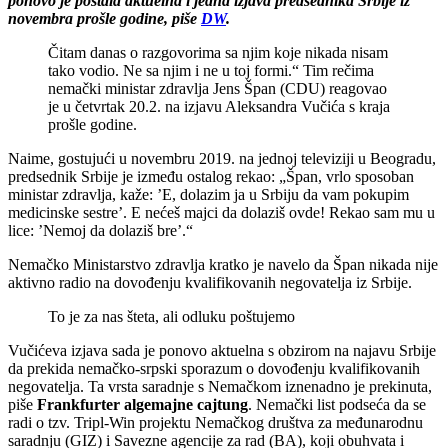
ponovo je postala aktuelna i jedna izjava predsednika Srbije iz
novembra prošle godine, piše
DW
.
Čitam danas o razgovorima sa njim koje nikada nisam
tako vodio. Ne sa njim i ne u toj formi.“ Tim rečima
nemački ministar zdravlja Jens Špan (CDU) reagovao
je u četvrtak 20.2. na izjavu Aleksandra Vučića s kraja
prošle godine.
Naime, gostujući u novembru 2019. na jednoj televiziji u Beogradu,
predsednik Srbije je između ostalog rekao: „Špan, vrlo sposoban
ministar zdravlja, kaže: ’E, dolazim ja u Srbiju da vam pokupim
medicinske sestre’. E nećeš majci da dolaziš ovde! Rekao sam mu u
lice: ’Nemoj da dolaziš bre’.“
Nemačko Ministarstvo zdravlja kratko je navelo da Špan nikada nije
aktivno radio na dovođenju kvalifikovanih negovatelja iz Srbije.
To je za nas šteta, ali odluku poštujemo
Vučićeva izjava sada je ponovo aktuelna s obzirom na najavu Srbije
da prekida nemačko-srpski sporazum o dovođenju kvalifikovanih
negovatelja. Ta vrsta saradnje s Nemačkom iznenadno je prekinuta,
piše
Frankfurter algemajne cajtung
. Nemački list podseća da se
radi o tzv. Tripl-Win projektu Nemačkog društva za međunarodnu
saradnju (GIZ) i Savezne agencije za rad (BA), koji obuhvata i