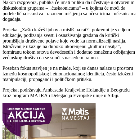
Nakon razgovora, publika će imati priliku da učestvuje u otvorenim
diskusionim grupama – „ćaskaonicama“ – u kojima će moći da
podele lična iskustva i razmene mišljenja sa učesnicima i učesnicama
događaja.
Projekat „Zašto kažeš ljubav a misliš na rat?“ pokrenut je s ciljem
edukacije, podizanja svesti i osnaživanja građana da kritički
promišljaju društvene pojave koje vode ka normalizaciji nasilja.
Istraživanje ukazuje na duboko ukorenjenu „kulturu nasilja“,
formiranu tokom ratova devedesetih i dodatno osnaženu odbijanjem
većinskog društva da se suoči s nasleđem trauma.
Poseban fokus stavljen je na mlade, koji se danas nalaze u prostoru
između kosmopolitskog i etnonacionalnog identiteta, često izloženi
manipulaciji, propagandi i političkom pritisku.
Projekat podržavaju Ambasada Kraljevine Holandije u Beogradu
kroz program MATRA i Delegacija Evropske unije u Srbiji.