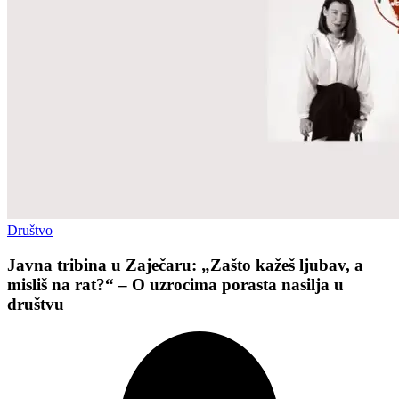
Društvo
Javna tribina u Zaječaru: „Zašto kažeš ljubav, a
misliš na rat?“ – O uzrocima porasta nasilja u
društvu