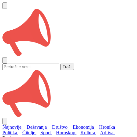
Traži
Najnovije
Dešavanja
Društvo
Ekonomija
Hronika
Politika
Čitulje
Sport
Horoskop
Kultura
Arhiva