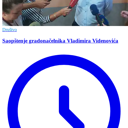
Društvo
Saopštenje gradonačelnika Vladimira Videnovića