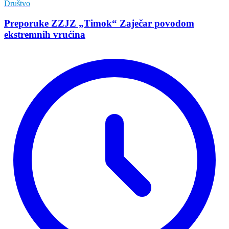
Društvo
Preporuke ZZJZ „Timok“ Zaječar povodom
ekstremnih vrućina