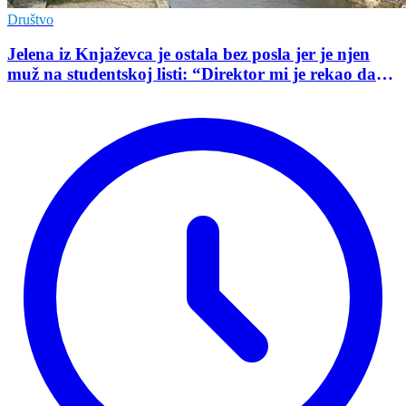
Društvo
Jelena iz Knjaževca je ostala bez posla jer je njen
muž na studentskoj listi: “Direktor mi je rekao da
mu je tako naredio predsednik opštine”