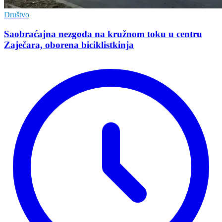
Društvo
Saobraćajna nezgoda na kružnom toku u centru
Zaječara, oborena biciklistkinja