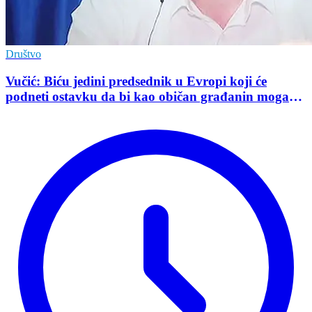
Društvo
Vučić: Biću jedini predsednik u Evropi koji će
podneti ostavku da bi kao običan građanin mogao
da učestvuje u kampanji