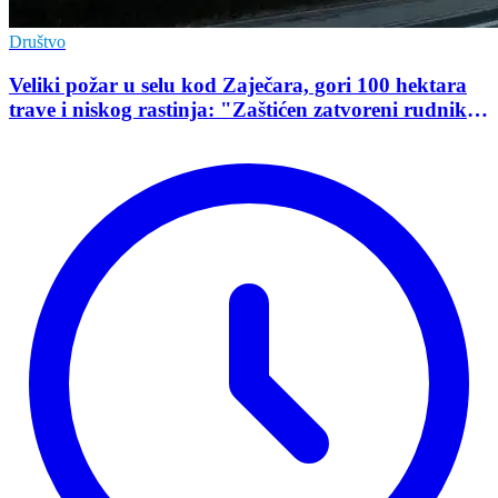
Društvo
Veliki požar u selu kod Zaječara, gori 100 hektara
trave i niskog rastinja: "Zaštićen zatvoreni rudnik
uranijuma"