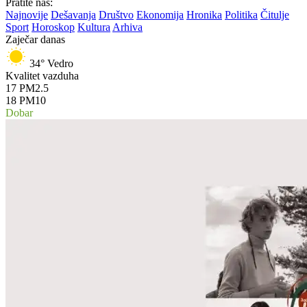
Pratite nas:
Najnovije
Dešavanja
Društvo
Ekonomija
Hronika
Politika
Čitulje
Sport
Horoskop
Kultura
Arhiva
Zaječar danas
34°
Vedro
Kvalitet vazduha
17
PM2.5
18
PM10
Dobar