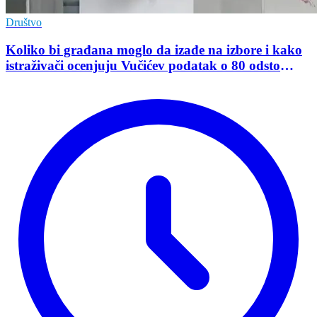
Društvo
Koliko bi građana moglo da izađe na izbore i kako
istraživači ocenjuju Vučićev podatak o 80 odsto
opredeljenih