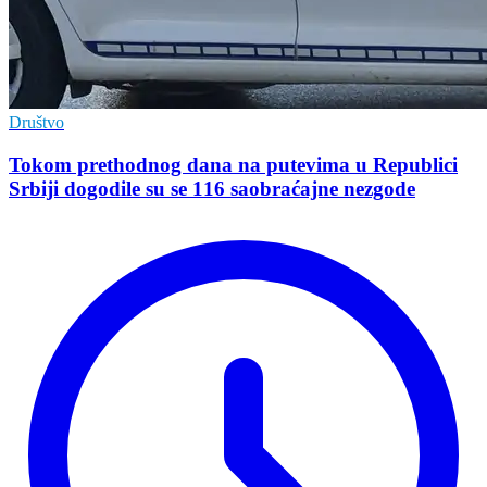
Društvo
Tokom prethodnog dana na putevima u Republici
Srbiji dogodile su se 116 saobraćajne nezgode