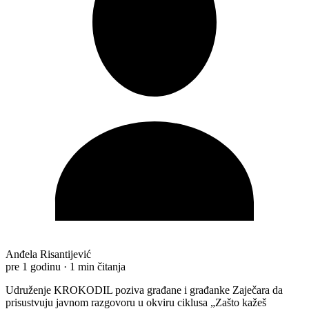
Anđela Risantijević
pre 1 godinu
·
1 min čitanja
Udruženje KROKODIL poziva građane i građanke Zaječara da
prisustvuju javnom razgovoru u okviru ciklusa „Zašto kažeš