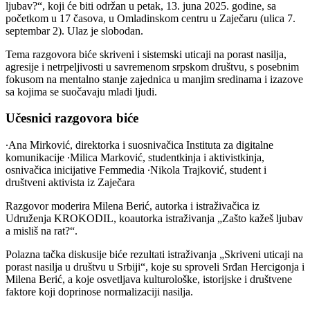
ljubav?“, koji će biti održan u petak, 13. juna 2025. godine, sa
početkom u 17 časova, u Omladinskom centru u Zaječaru (ulica 7.
septembar 2). Ulaz je slobodan.
Tema razgovora biće skriveni i sistemski uticaji na porast nasilja,
agresije i netrpeljivosti u savremenom srpskom društvu, s posebnim
fokusom na mentalno stanje zajednica u manjim sredinama i izazove
sa kojima se suočavaju mladi ljudi.
Učesnici razgovora biće
∙Ana Mirković, direktorka i suosnivačica Instituta za digitalne
komunikacije ∙Milica Marković, studentkinja i aktivistkinja,
osnivačica inicijative Femmedia ∙Nikola Trajković, student i
društveni aktivista iz Zaječara
Razgovor moderira Milena Berić, autorka i istraživačica iz
Udruženja KROKODIL, koautorka istraživanja „Zašto kažeš ljubav
a misliš na rat?“.
Polazna tačka diskusije biće rezultati istraživanja „Skriveni uticaji na
porast nasilja u društvu u Srbiji“, koje su sproveli Srđan Hercigonja i
Milena Berić, a koje osvetljava kulturološke, istorijske i društvene
faktore koji doprinose normalizaciji nasilja.