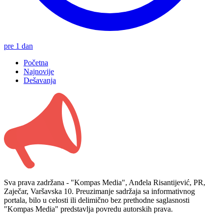
pre 1 dan
Početna
Najnovije
Dešavanja
Sva prava zadržana - "Kompas Media", Anđela Risantijević, PR,
Zaječar, Varšavska 10. Preuzimanje sadržaja sa informativnog
portala, bilo u celosti ili delimično bez prethodne saglasnosti
"Kompas Media" predstavlja povredu autorskih prava.