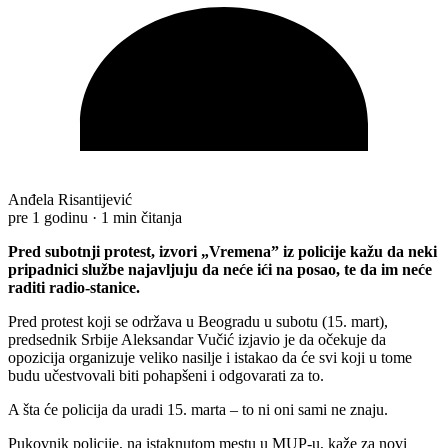
Anđela Risantijević
pre 1 godinu
·
1 min čitanja
Pred subotnji protest, izvori „Vremena” iz policije kažu da neki
pripadnici službe najavljuju da neće ići na posao, te da im neće
raditi radio-stanice.
Pred protest koji se održava u Beogradu u subotu (15. mart),
predsednik Srbije Aleksandar Vučić izjavio je da očekuje da
opozicija organizuje veliko nasilje i istakao da će svi koji u tome
budu učestvovali biti pohapšeni i odgovarati za to.
A šta će policija da uradi 15. marta – to ni oni sami ne znaju.
Pukovnik policije, na istaknutom mestu u MUP-u, kaže za novi