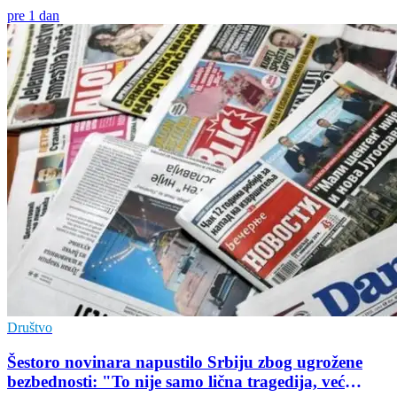
pre 1 dan
Društvo
Šestoro novinara napustilo Srbiju zbog ugrožene
bezbednosti: "To nije samo lična tragedija, već