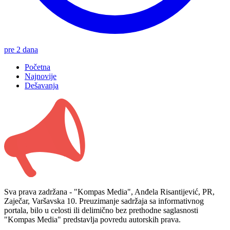
pre 2 dana
Početna
Najnovije
Dešavanja
Sva prava zadržana - "Kompas Media", Anđela Risantijević, PR,
Zaječar, Varšavska 10. Preuzimanje sadržaja sa informativnog
portala, bilo u celosti ili delimično bez prethodne saglasnosti
"Kompas Media" predstavlja povredu autorskih prava.