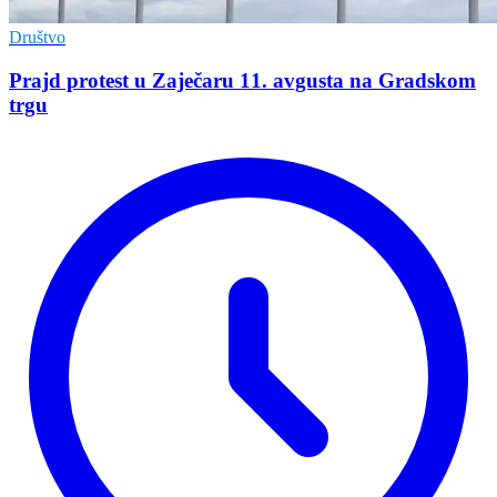
Društvo
Prajd protest u Zaječaru 11. avgusta na Gradskom
trgu