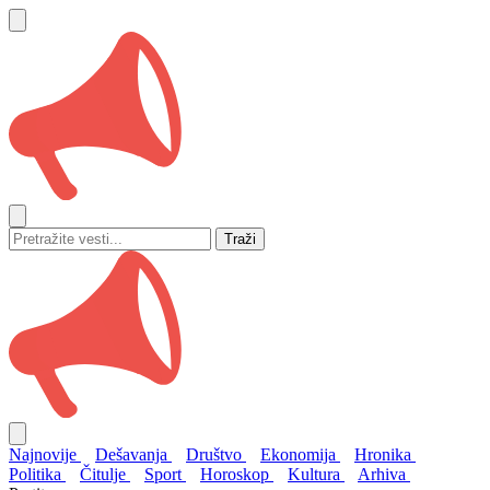
Traži
Najnovije
Dešavanja
Društvo
Ekonomija
Hronika
Politika
Čitulje
Sport
Horoskop
Kultura
Arhiva