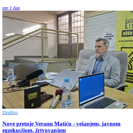
pre 1 dan
Društvo
Nove pretnje Veranu Matiću - vešanjem, javnom
egzekucijom, žrtvovanjem