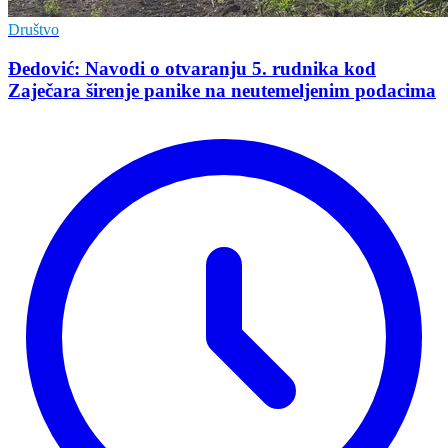
Društvo
Đedović: Navodi o otvaranju 5. rudnika kod
Zaječara širenje panike na neutemeljenim podacima