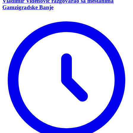
Vladimir Vidеnović razgovarao sa mеštanima
Gamzigradskе Banjе