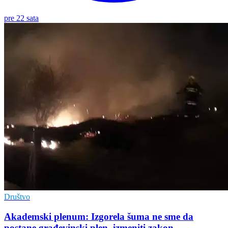
pre 22 sata
Društvo
Akademski plenum: Izgorela šuma ne sme da
postane građevinski plen, izmeniti zakon