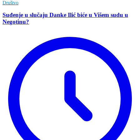
Društvo
Suđenje u slučaju Danke Ilić biće u Višem sudu u
Negotinu?