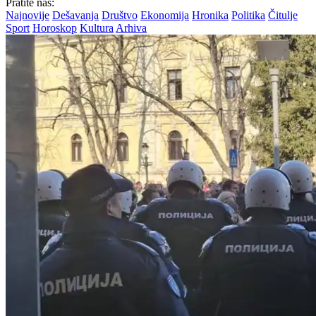
Pratite nas:
Najnovije
Dešavanja
Društvo
Ekonomija
Hronika
Politika
Čitulje
Sport
Horoskop
Kultura
Arhiva