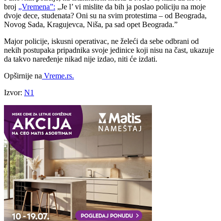
broj
„Vremena”:
„Je l’ vi mislite da bih ja poslao policiju na moje
dvoje dece, studenata? Oni su na svim protestima – od Beograda,
Novog Sada, Kragujevca, Niša, pa sad opet Beograda.”
Major policije, iskusni operativac, ne želeći da sebe odbrani od
nekih postupaka pripadnika svoje jedinice koji nisu na čast, ukazuje
da takvo naređenje nikad nije izdao, niti će izdati.
Opširnije na
Vreme.rs.
Izvor:
N1