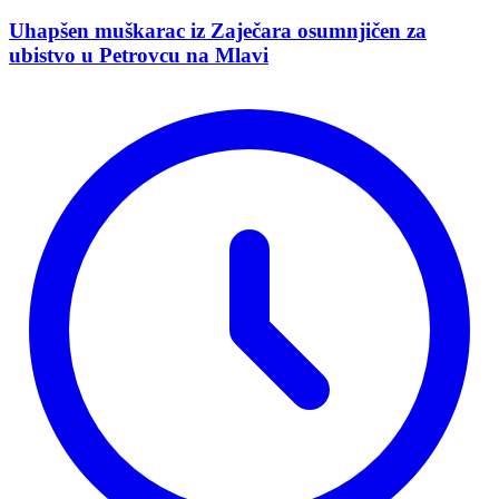
Uhapšen muškarac iz Zaječara osumnjičen za
ubistvo u Petrovcu na Mlavi