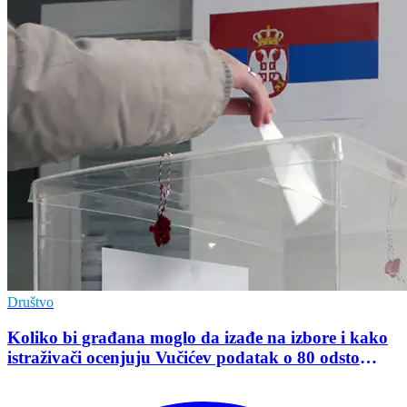
Društvo
Koliko bi građana moglo da izađe na izbore i kako
istraživači ocenjuju Vučićev podatak o 80 odsto
opredeljenih