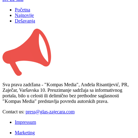
Početna
Najnovije
Dešavanja
Sva prava zadržana - "Kompas Media", Anđela Risantijević, PR,
Zaječar, Varšavska 10. Preuzimanje sadržaja sa informativnog
portala, bilo u celosti ili delimično bez prethodne saglasnosti
"Kompas Media" predstavlja povredu autorskih prava.
Contact us:
press@glas-zajecara.com
Impressum
Marketing