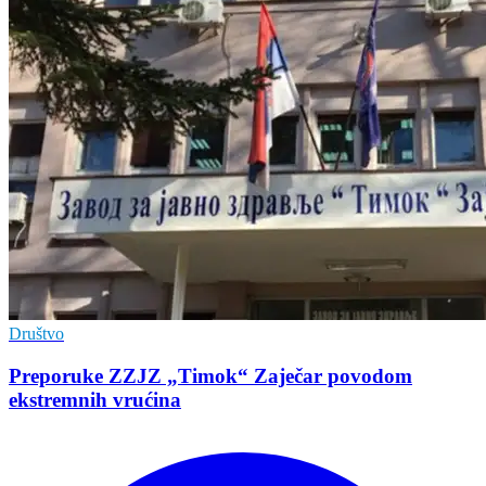
Društvo
Preporuke ZZJZ „Timok“ Zaječar povodom
ekstremnih vrućina