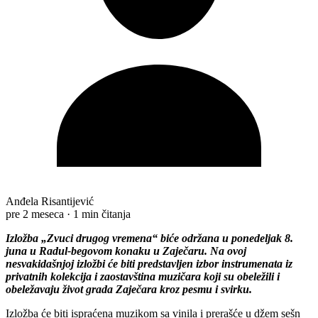
Anđela Risantijević
pre 2 meseca
·
1 min čitanja
Izložba „Zvuci drugog vremena“ biće održana u ponedeljak 8.
juna u Radul-begovom konaku u Zaječaru. Na ovoj
nesvakidašnjoj izložbi će biti predstavljen izbor instrumenata iz
privatnih kolekcija i zaostavština muzičara koji su obeležili i
obeležavaju život grada Zaječara kroz pesmu i svirku.
Izložba će biti ispraćena muzikom sa vinila i prerašće u džem sešn