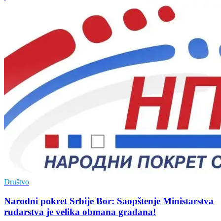
Društvo
Narodni pokret Srbije Bor: Saopštenje Ministarstva
rudarstva je velika obmana građana!