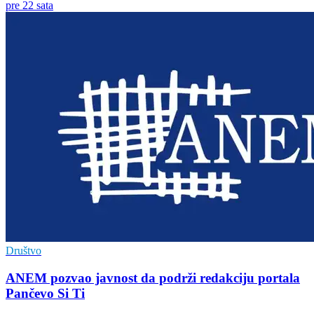
pre 22 sata
Društvo
ANEM pozvao javnost da podrži redakciju portala
Pančevo Si Ti