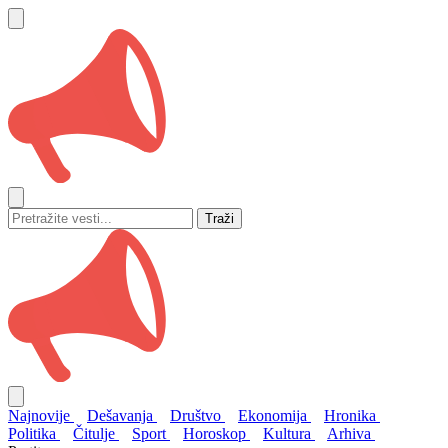
Traži
Najnovije
Dešavanja
Društvo
Ekonomija
Hronika
Politika
Čitulje
Sport
Horoskop
Kultura
Arhiva