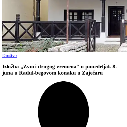
Društvo
Izložba „Zvuci drugog vremena“ u ponedeljak 8.
juna u Radul-begovom konaku u Zaječaru