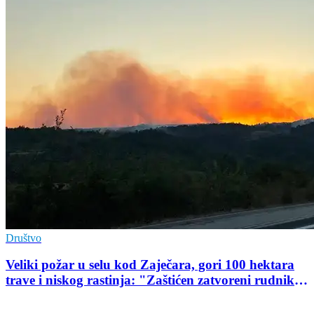
Društvo
Veliki požar u selu kod Zaječara, gori 100 hektara
trave i niskog rastinja: "Zaštićen zatvoreni rudnik
uranijuma"