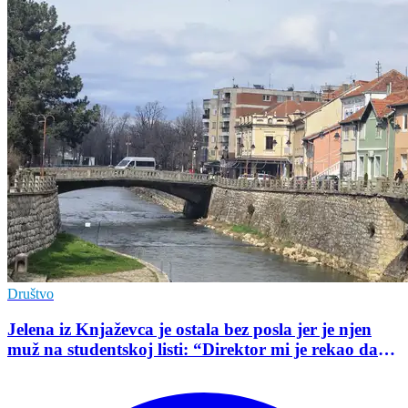
Društvo
Jelena iz Knjaževca je ostala bez posla jer je njen
muž na studentskoj listi: “Direktor mi je rekao da
mu je tako naredio predsednik opštine”