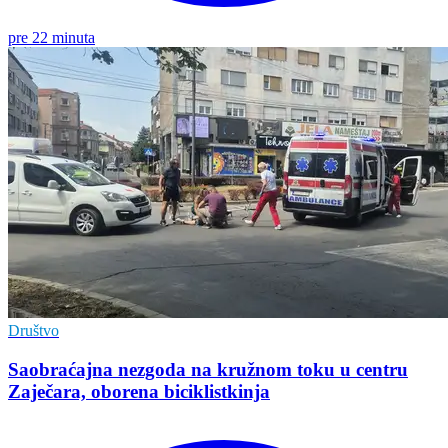
pre 22 minuta
Društvo
Saobraćajna nezgoda na kružnom toku u centru
Zaječara, oborena biciklistkinja