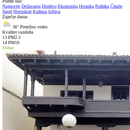
Pratite nas:
Najnovije
Dešavanja
Društvo
Ekonomija
Hronika
Politika
Čitulje
Sport
Horoskop
Kultura
Arhiva
Zaječar danas
36°
Pretežno vedro
Kvalitet vazduha
13
PM2.5
14
PM10
Dobar