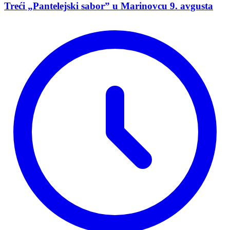
Treći „Pantelejski sabor” u Marinovcu 9. avgusta