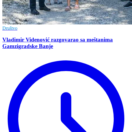
Društvo
Vladimir Vidеnović razgovarao sa mеštanima
Gamzigradskе Banjе