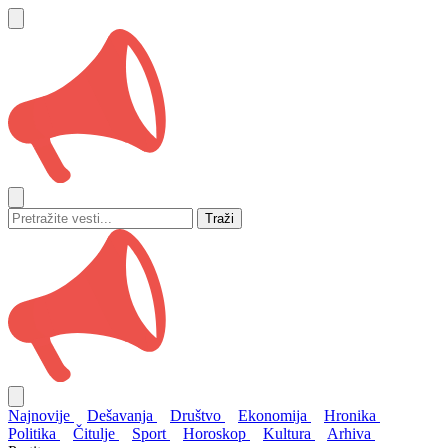
Traži
Najnovije
Dešavanja
Društvo
Ekonomija
Hronika
Politika
Čitulje
Sport
Horoskop
Kultura
Arhiva