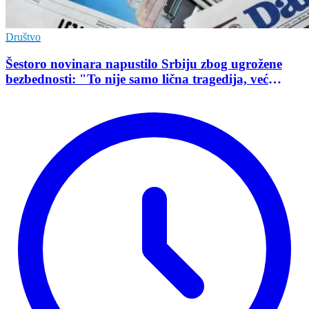
Društvo
Šestoro novinara napustilo Srbiju zbog ugrožene
bezbednosti: "To nije samo lična tragedija, već
pokazatelj stanja demokratije"