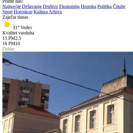
Pratite nas:
Najnovije
Dešavanja
Društvo
Ekonomija
Hronika
Politika
Čitulje
Sport
Horoskop
Kultura
Arhiva
Zaječar danas
31°
Vedro
Kvalitet vazduha
15
PM2.5
16
PM10
Dobar