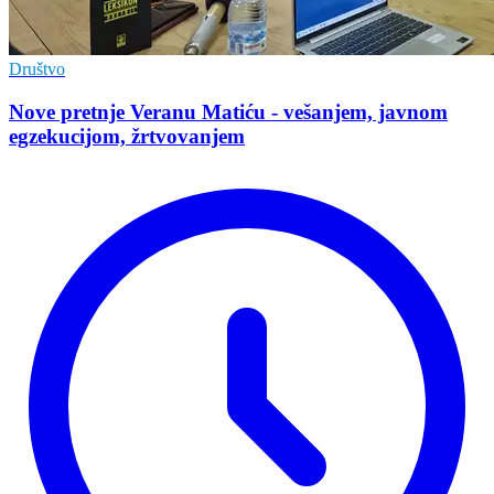
Društvo
Nove pretnje Veranu Matiću - vešanjem, javnom
egzekucijom, žrtvovanjem