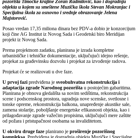
pozorišta Timočke krajine Zoran Radmilović, kao i dogradnju
objekta u kojem su smeštene Muzička škola Stevan Mokranjac i
Specijalna škola za osnovno i srednje obrazovanje Jelena
Majstorović.
Posao vredan 17,35 miliona dinara bez PDV-a dobio je konzorcijum
koji čine AG Institut iz Novog Sada i Geodetski biro Meridijan
projekt iz Novog Sada.
Prema projektnom zadatku, planirana je izrada kompletne
urbanističke i tehničke dokumentacije, uključujući idejno rešenje,
projekat za građevinsku dozvolu i projekat za izvođenje radova.
Projekat će se realizovati u dve faze.
U prvoj fazi
predviđena je
sveobuhvatna rekonstrukcija i
adaptacija zgrade Narodnog pozorišta
u postojećim gabaritima.
Planirana je obnova gledališta sa novim sedištima, rekonstrukcija
scene i podscenskog prostora, ugradnja nove scenske, svetlosne i
tonske opreme, rekonstrukcija balkona, unapređenje akustike sale,
zamena stolarije, poboljšanje energetske efikasnosti objekta, kao i
prilagođavanje zgrade važećim propisima, uključujući mere zaštite
od požara i pristupačnost osobama sa invaliditetom.
U okviru druge faze
planirano je
proširenje pozorišnog
kompleksa
. Predviđena je dogradnja objekta Muzičke i Specijalne