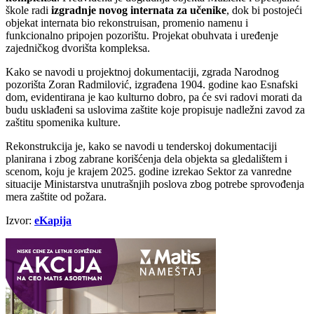
škole radi
izgradnje novog internata za učenike
, dok bi postojeći
objekat internata bio rekonstruisan, promenio namenu i
funkcionalno pripojen pozorištu. Projekat obuhvata i uređenje
zajedničkog dvorišta kompleksa.
Kako se navodi u projektnoj dokumentaciji, zgrada Narodnog
pozorišta Zoran Radmilović, izgrađena 1904. godine kao Esnafski
dom, evidentirana je kao kulturno dobro, pa će svi radovi morati da
budu usklađeni sa uslovima zaštite koje propisuje nadležni zavod za
zaštitu spomenika kulture.
Rekonstrukcija je, kako se navodi u tenderskoj dokumentaciji
planirana i zbog zabrane korišćenja dela objekta sa gledalištem i
scenom, koju je krajem 2025. godine izrekao Sektor za vanredne
situacije Ministarstva unutrašnjih poslova zbog potrebe sprovođenja
mera zaštite od požara.
Izvor:
eKapija