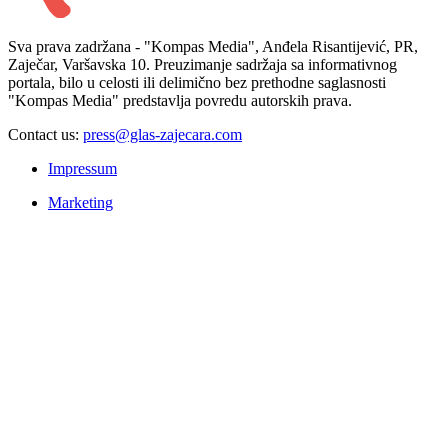
Sva prava zadržana - "Kompas Media", Anđela Risantijević, PR,
Zaječar, Varšavska 10. Preuzimanje sadržaja sa informativnog
portala, bilo u celosti ili delimično bez prethodne saglasnosti
"Kompas Media" predstavlja povredu autorskih prava.
Contact us:
press@glas-zajecara.com
Impressum
Marketing