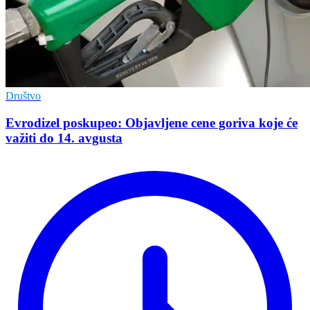
Društvo
Evrodizel poskupeo: Objavljene cene goriva koje će
važiti do 14. avgusta