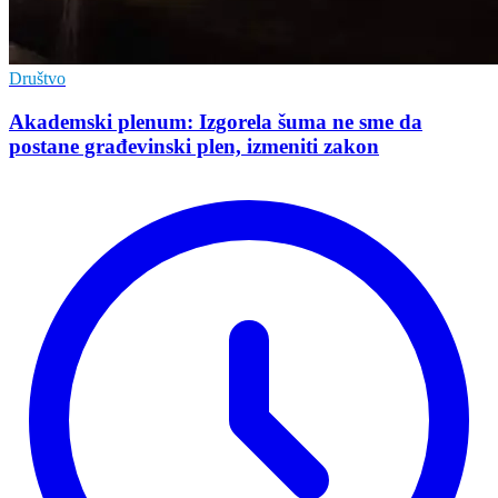
Društvo
Akademski plenum: Izgorela šuma ne sme da
postane građevinski plen, izmeniti zakon