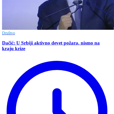
Društvo
Dačić: U Srbiji aktivno devet požara, nismo na
kraju krize