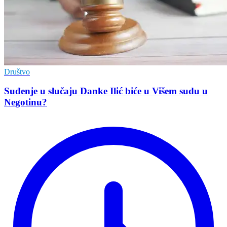
Društvo
Suđenje u slučaju Danke Ilić biće u Višem sudu u
Negotinu?