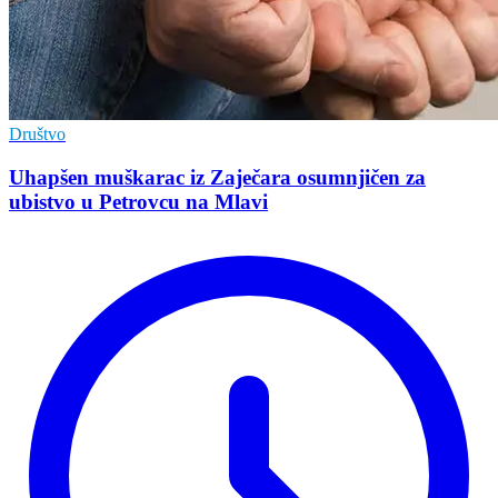
Društvo
Uhapšen muškarac iz Zaječara osumnjičen za
ubistvo u Petrovcu na Mlavi