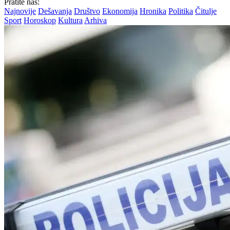
Pratite nas:
Najnovije
Dešavanja
Društvo
Ekonomija
Hronika
Politika
Čitulje
Sport
Horoskop
Kultura
Arhiva