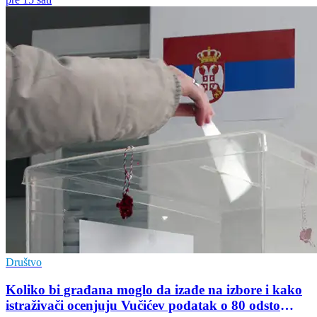
Društvo
Koliko bi građana moglo da izađe na izbore i kako
istraživači ocenjuju Vučićev podatak o 80 odsto