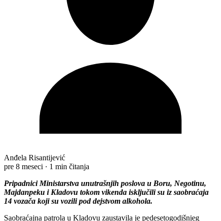
Anđela Risantijević
pre 8 meseci
·
1 min čitanja
Pripadnici Ministarstva unutrašnjih poslova u Boru, Negotinu,
Majdanpeku i Kladovu tokom vikenda isklјučili su iz saobraćaja
14 vozača koji su vozili pod dejstvom alkohola.
Saobraćajna patrola u Kladovu zaustavila je pedesetogodišnjeg