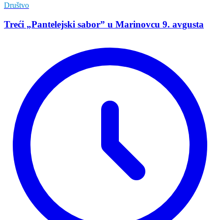
Društvo
Treći „Pantelejski sabor” u Marinovcu 9. avgusta