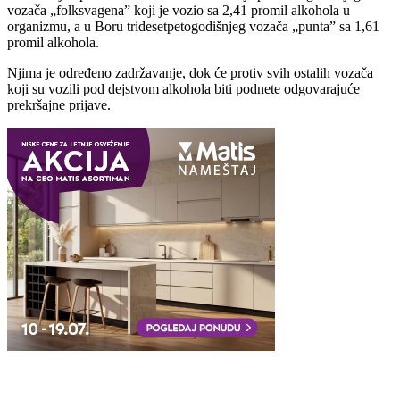
vozača „folksvagena” koji je vozio sa 2,41 promil alkohola u
organizmu, a u Boru tridesetpetogodišnjeg vozača „punta” sa 1,61
promil alkohola.
Nјima je određeno zadržavanje, dok će protiv svih ostalih vozača
koji su vozili pod dejstvom alkohola biti podnete odgovarajuće
prekršajne prijave.