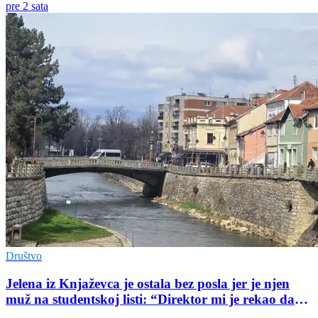
pre 2 sata
Društvo
Jelena iz Knjaževca je ostala bez posla jer je njen
muž na studentskoj listi: “Direktor mi je rekao da
mu je tako naredio predsednik opštine”