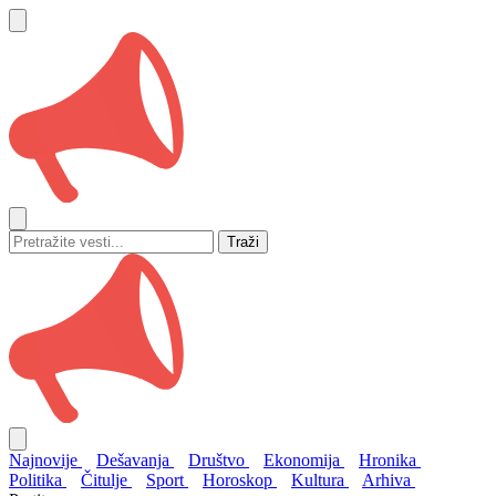
Traži
Najnovije
Dešavanja
Društvo
Ekonomija
Hronika
Politika
Čitulje
Sport
Horoskop
Kultura
Arhiva