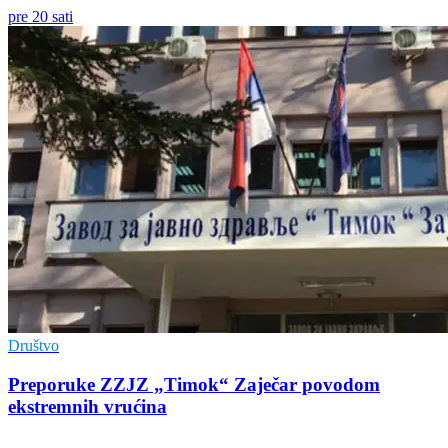
pre 20 sati
Društvo
Preporuke ZZJZ „Timok“ Zaječar povodom
ekstremnih vrućina