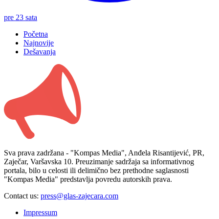
pre 23 sata
Početna
Najnovije
Dešavanja
Sva prava zadržana - "Kompas Media", Anđela Risantijević, PR,
Zaječar, Varšavska 10. Preuzimanje sadržaja sa informativnog
portala, bilo u celosti ili delimično bez prethodne saglasnosti
"Kompas Media" predstavlja povredu autorskih prava.
Contact us:
press@glas-zajecara.com
Impressum