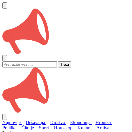
Traži
Najnovije
Dešavanja
Društvo
Ekonomija
Hronika
Politika
Čitulje
Sport
Horoskop
Kultura
Arhiva