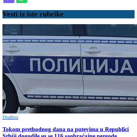
Vesti iz iste rubrike
Društvo
Tokom prethodnog dana na putevima u Republici
Srbiji dogodile su se 116 saobraćajne nezgode