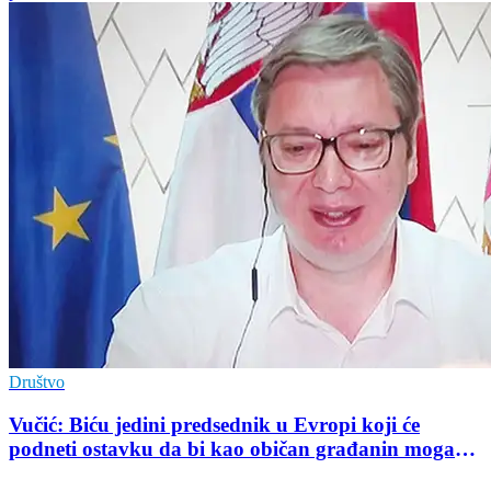
Društvo
Vučić: Biću jedini predsednik u Evropi koji će
podneti ostavku da bi kao običan građanin mogao
da učestvuje u kampanji