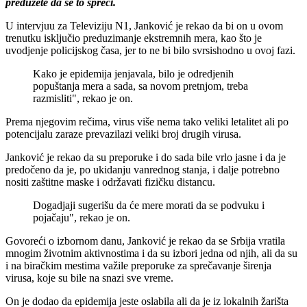
preduzete da se to spreči.
U intervjuu za Televiziju N1, Janković je rekao da bi on u ovom
trenutku isključio preduzimanje ekstremnih mera, kao što je
uvodjenje policijskog časa, jer to ne bi bilo svrsishodno u ovoj fazi.
Kako je epidemija jenjavala, bilo je odredjenih
popuštanja mera a sada, sa novom pretnjom, treba
razmisliti", rekao je on.
Prema njegovim rečima, virus više nema tako veliki letalitet ali po
potencijalu zaraze prevazilazi veliki broj drugih virusa.
Janković je rekao da su preporuke i do sada bile vrlo jasne i da je
predočeno da je, po ukidanju vanrednog stanja, i dalje potrebno
nositi zaštitne maske i održavati fizičku distancu.
Dogadjaji sugerišu da će mere morati da se podvuku i
pojačaju", rekao je on.
Govoreći o izbornom danu, Janković je rekao da se Srbija vratila
mnogim životnim aktivnostima i da su izbori jedna od njih, ali da su
i na biračkim mestima važile preporuke za sprečavanje širenja
virusa, koje su bile na snazi sve vreme.
On je dodao da epidemija jeste oslabila ali da je iz lokalnih žarišta