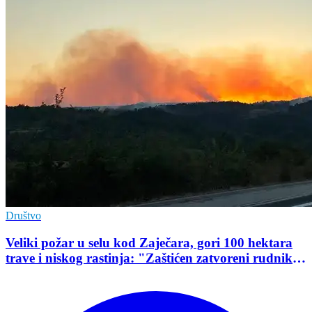
Društvo
Veliki požar u selu kod Zaječara, gori 100 hektara
trave i niskog rastinja: "Zaštićen zatvoreni rudnik
uranijuma"