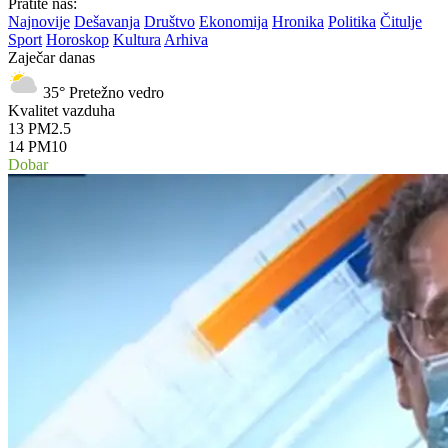
Pratite nas:
Najnovije
Dešavanja
Društvo
Ekonomija
Hronika
Politika
Čitulje
Sport
Horoskop
Kultura
Arhiva
Zaječar danas
35°
Pretežno vedro
Kvalitet vazduha
13
PM2.5
14
PM10
Dobar