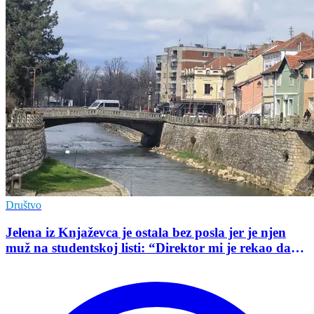
Društvo
Jelena iz Knjaževca je ostala bez posla jer je njen
muž na studentskoj listi: “Direktor mi je rekao da
mu je tako naredio predsednik opštine”