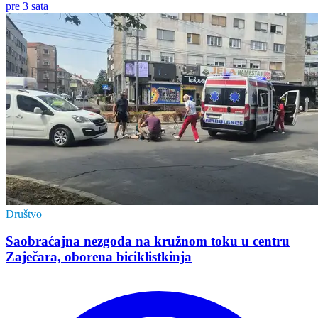
pre 3 sata
Društvo
Saobraćajna nezgoda na kružnom toku u centru
Zaječara, oborena biciklistkinja