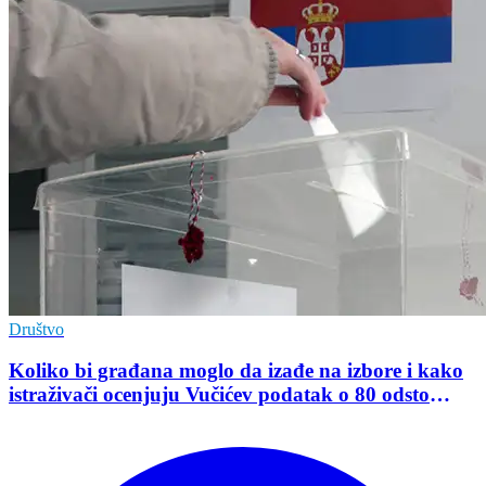
Društvo
Koliko bi građana moglo da izađe na izbore i kako
istraživači ocenjuju Vučićev podatak o 80 odsto
opredeljenih