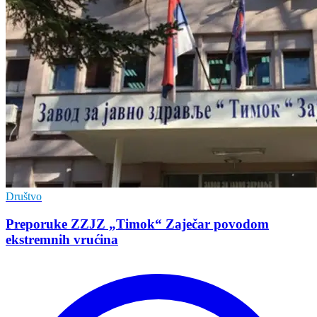
Društvo
Preporuke ZZJZ „Timok“ Zaječar povodom
ekstremnih vrućina