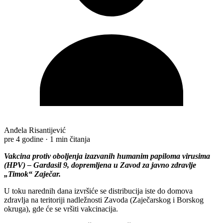
Anđela Risantijević
pre 4 godine
·
1 min čitanja
Vakcina protiv oboljenja izazvanih humanim papiloma virusima
(HPV) – Gardasil 9, dopremljena u Zavod za javno zdravlje
„Timok“ Zaječar.
U toku narednih dana izvršiće se distribucija iste do domova
zdravlja na teritoriji nadležnosti Zavoda (Zaječarskog i Borskog
okruga), gde će se vršiti vakcinacija.