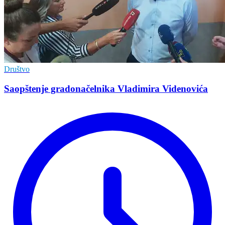
Društvo
Saopštenje gradonačelnika Vladimira Videnovića