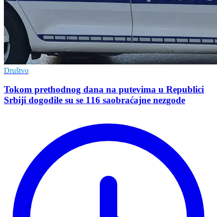
Društvo
Tokom prethodnog dana na putevima u Republici
Srbiji dogodile su se 116 saobraćajne nezgode