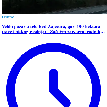
Društvo
Veliki požar u selu kod Zaječara, gori 100 hektara
trave i niskog rastinja: "Zaštićen zatvoreni rudnik
uranijuma"