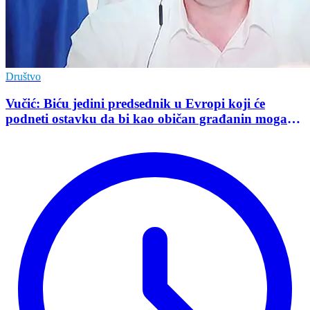
Društvo
Vučić: Biću jedini predsednik u Evropi koji će
podneti ostavku da bi kao običan građanin mogao
da učestvuje u kampanji