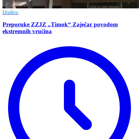
Društvo
Preporuke ZZJZ „Timok“ Zaječar povodom
ekstremnih vrućina