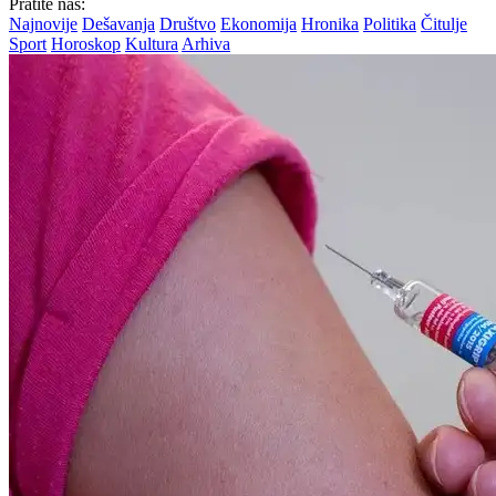
Pratite nas:
Najnovije
Dešavanja
Društvo
Ekonomija
Hronika
Politika
Čitulje
Sport
Horoskop
Kultura
Arhiva