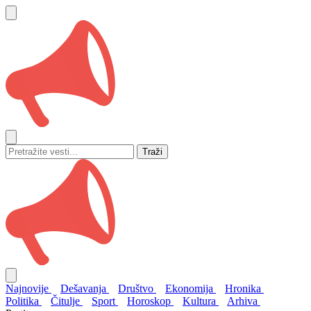
Traži
Najnovije
Dešavanja
Društvo
Ekonomija
Hronika
Politika
Čitulje
Sport
Horoskop
Kultura
Arhiva