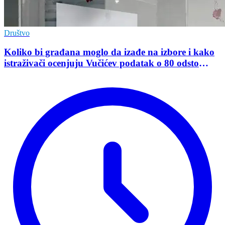
Društvo
Koliko bi građana moglo da izađe na izbore i kako
istraživači ocenjuju Vučićev podatak o 80 odsto
opredeljenih