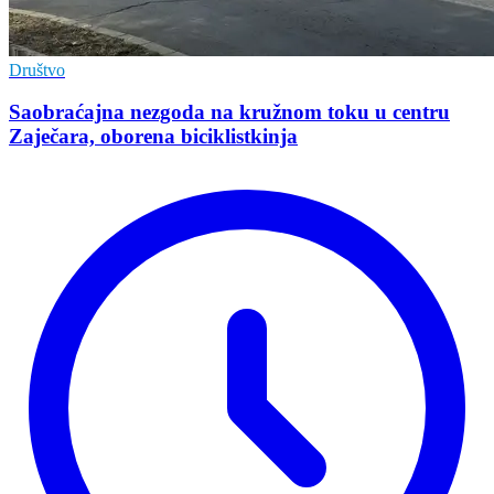
Društvo
Saobraćajna nezgoda na kružnom toku u centru
Zaječara, oborena biciklistkinja