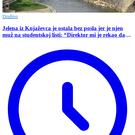
Društvo
Jelena iz Knjaževca je ostala bez posla jer je njen
muž na studentskoj listi: “Direktor mi je rekao da
mu je tako naredio predsednik opštine”