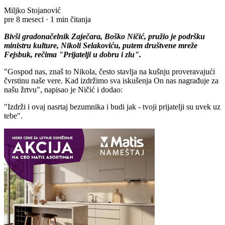
Miljko Stojanović
pre 8 meseci
·
1 min čitanja
Bivši gradonačelnik Zaječara, Boško Ničić, pružio je podršku
ministru kulture, Nikoli Selakoviću, putem društvene mreže
Fejsbuk, rečima "Prijatelji u dobru i zlu".
"Gospod nas, znaš to Nikola, često stavlja na kušnju proveravajući
čvrstinu naše vere. Kad izdržimo sva iskušenja On nas nagrađuje za
našu žrtvu", napisao je Ničić i dodao:
"Izdrži i ovaj nasrtaj bezumnika i budi jak - tvoji prijatelji su uvek uz
tebe".