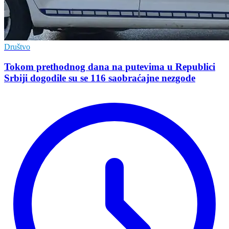
Društvo
Tokom prethodnog dana na putevima u Republici
Srbiji dogodile su se 116 saobraćajne nezgode