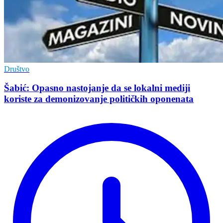
Društvo
Šabić: Opasno nastojanje da se lokalni mediji
koriste za demonizovanje političkih oponenata