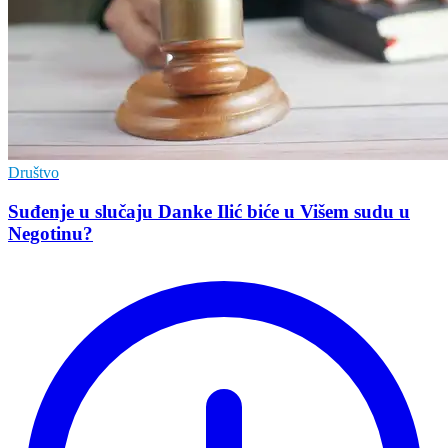
Društvo
Suđenje u slučaju Danke Ilić biće u Višem sudu u
Negotinu?