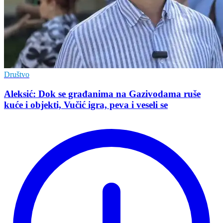
Društvo
Aleksić: Dok se građanima na Gazivodama ruše
kuće i objekti, Vučić igra, peva i veseli se