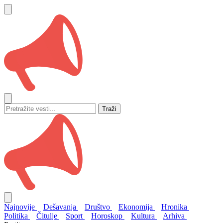
Traži
Najnovije
Dešavanja
Društvo
Ekonomija
Hronika
Politika
Čitulje
Sport
Horoskop
Kultura
Arhiva