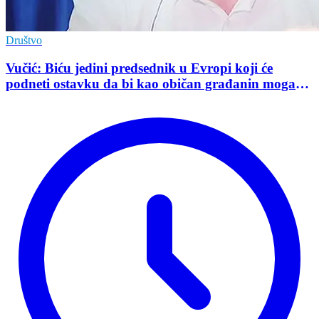
Društvo
Vučić: Biću jedini predsednik u Evropi koji će
podneti ostavku da bi kao običan građanin mogao
da učestvuje u kampanji