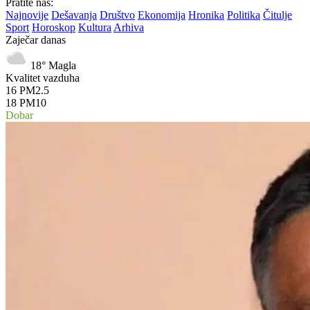
Pratite nas:
Najnovije
Dešavanja
Društvo
Ekonomija
Hronika
Politika
Čitulje
Sport
Horoskop
Kultura
Arhiva
Zaječar danas
18°
Magla
Kvalitet vazduha
16
PM2.5
18
PM10
Dobar