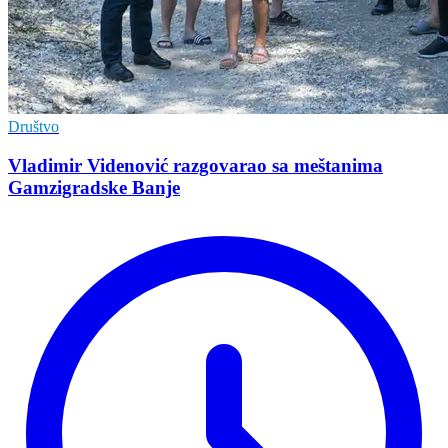
Društvo
Vladimir Vidеnović razgovarao sa mеštanima
Gamzigradskе Banjе