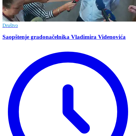
Društvo
Saopštenje gradonačelnika Vladimira Videnovića