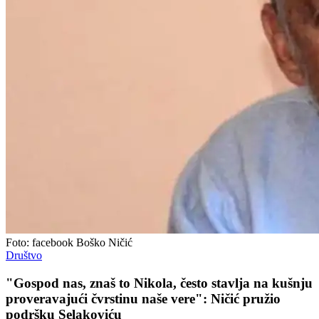
Foto: facebook Boško Ničić
Društvo
"Gospod nas, znaš to Nikola, često stavlja na kušnju
proveravajući čvrstinu naše vere": Ničić pružio
podršku Selakoviću