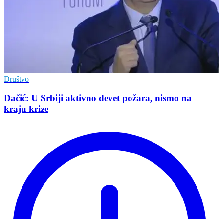
Društvo
Dačić: U Srbiji aktivno devet požara, nismo na
kraju krize