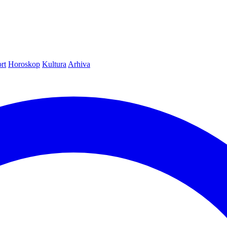
rt
Horoskop
Kultura
Arhiva