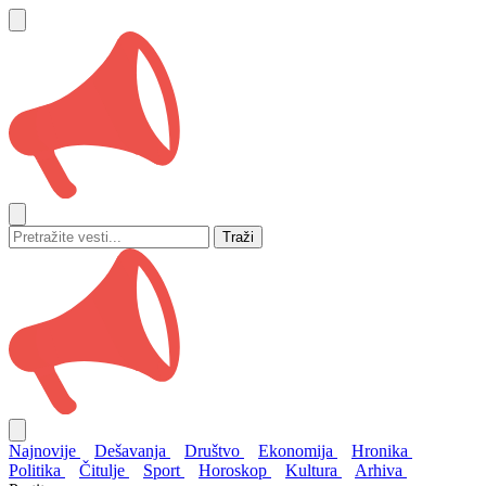
Traži
Najnovije
Dešavanja
Društvo
Ekonomija
Hronika
Politika
Čitulje
Sport
Horoskop
Kultura
Arhiva