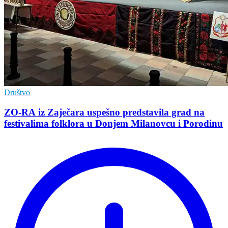
Društvo
ZO-RA iz Zaječara uspešno predstavila grad na
festivalima folklora u Donjem Milanovcu i Porodinu