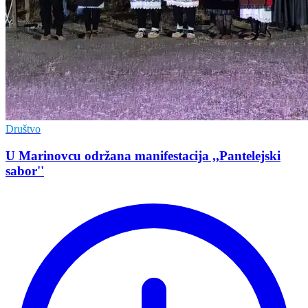
Društvo
U Marinovcu održana manifestacija ,,Pantelejski
sabor''