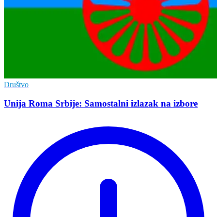
Društvo
Unija Roma Srbije: Samostalni izlazak na izbore