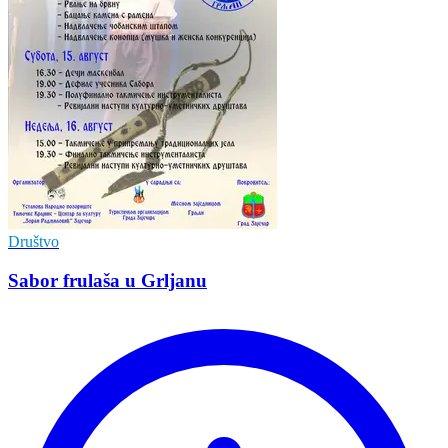
Društvo
Sabor frulaša u Grljanu