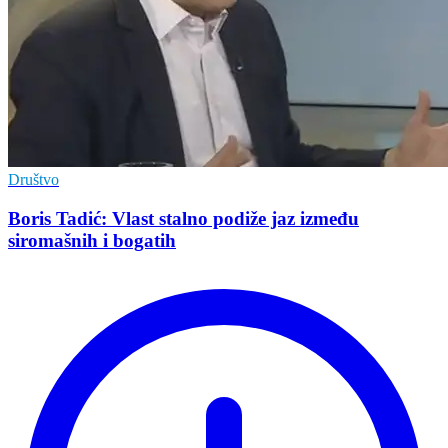
Društvo
Boris Tadić: Vlast stalno podiže jaz između
siromašnih i bogatih