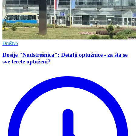
Društvo
Dosije "Nadstrešnica": Detalji optužnice - za šta se
sve terete optuženi?