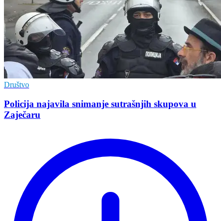
Društvo
Policija najavila snimanje sutrašnjih skupova u
Zaječaru