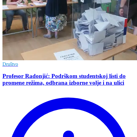
Društvo
Profesor Radonjić: Podrškom studentskoj listi do
promene režima, odbrana izborne volje i na ulici