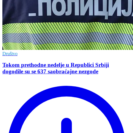
Društvo
Tokom prethodne nedelje u Republici Srbiji
dogodile su se 637 saobraćajne nezgode