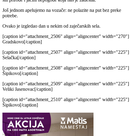
Još jednom apelujemo na vozače: ne polazite na put bez preke
potrebe.
Ovako je izgledao dan u nekim od zaječarskih sela.
[caption id="attachment_2506" align="aligncenter" width="270"]
Gradskovo[/caption]
[caption id="attachment_2507" align="aligncenter" width="225"]
Selačka[/caption]
[caption id="attachment_2508" align="aligncenter" width="225"]
Šipikovo[/caption]
[caption id="attachment_2509" align="aligncenter" width="225"]
Veliki Jasenovac[/caption]
[caption id="attachment_2510" align="aligncenter" width="225"]
Šipikovo[/caption]