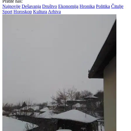
Pratite nas:
Najnovije
Dešavanja
Društvo
Ekonomija
Hronika
Politika
Čitulje
Sport
Horoskop
Kultura
Arhiva