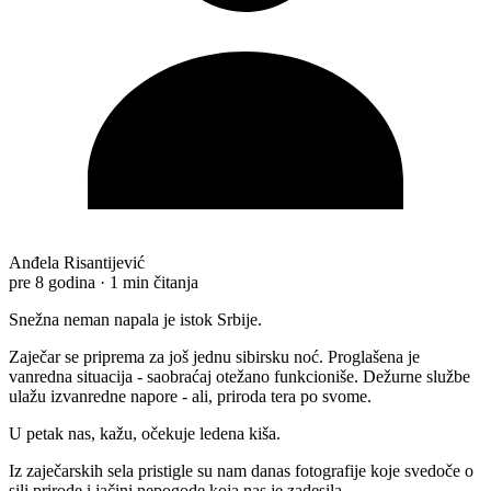
Anđela Risantijević
pre 8 godina
·
1 min čitanja
Snežna neman napala je istok Srbije.
Zaječar se priprema za još jednu sibirsku noć. Proglašena je
vanredna situacija - saobraćaj otežano funkcioniše. Dežurne službe
ulažu izvanredne napore - ali, priroda tera po svome.
U petak nas, kažu, očekuje ledena kiša.
Iz zaječarskih sela pristigle su nam danas fotografije koje svedoče o
sili prirode i jačini nepogode koja nas je zadesila.