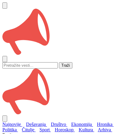
Traži
Najnovije
Dešavanja
Društvo
Ekonomija
Hronika
Politika
Čitulje
Sport
Horoskop
Kultura
Arhiva