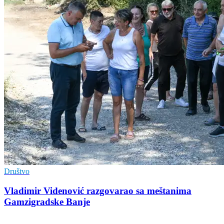
Društvo
Vladimir Vidеnović razgovarao sa mеštanima
Gamzigradskе Banjе