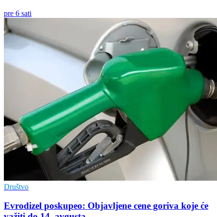
pre 6 sati
Društvo
Evrodizel poskupeo: Objavljene cene goriva koje će
važiti do 14. avgusta