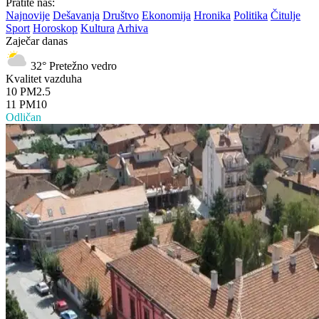
Pratite nas:
Najnovije
Dešavanja
Društvo
Ekonomija
Hronika
Politika
Čitulje
Sport
Horoskop
Kultura
Arhiva
Zaječar danas
32°
Pretežno vedro
Kvalitet vazduha
10
PM2.5
11
PM10
Odličan