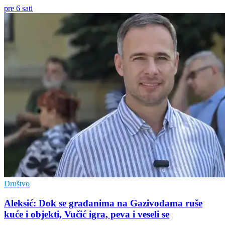
pre 6 sati
Društvo
Aleksić: Dok se građanima na Gazivodama ruše
kuće i objekti, Vučić igra, peva i veseli se