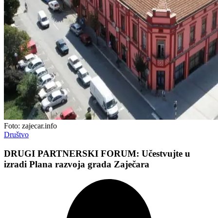
Foto: zajecar.info
Društvo
DRUGI PARTNERSKI FORUM: Učеstvujtе u
izradi Plana razvoja grada Zajеčara