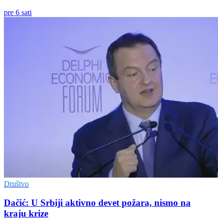
pre 6 sati
Društvo
Dačić: U Srbiji aktivno devet požara, nismo na
kraju krize