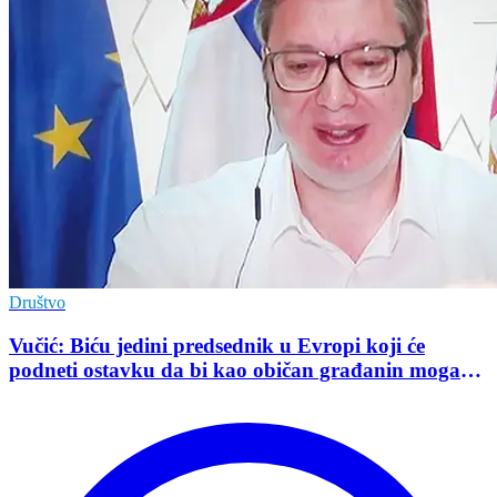
Društvo
Vučić: Biću jedini predsednik u Evropi koji će
podneti ostavku da bi kao običan građanin mogao
da učestvuje u kampanji