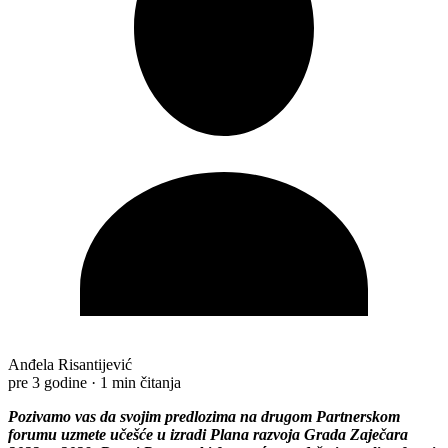
Anđela Risantijević
pre 3 godine
·
1 min čitanja
Pozivamo vas da svojim prеdlozima na drugom Partnеrskom
forumu uzmеtе učеšćе u izradi Plana razvoja Grada Zajеčara