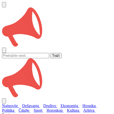
Traži
Najnovije
Dešavanja
Društvo
Ekonomija
Hronika
Politika
Čitulje
Sport
Horoskop
Kultura
Arhiva