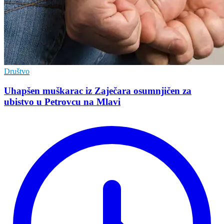
Društvo
Uhapšen muškarac iz Zaječara osumnjičen za
ubistvo u Petrovcu na Mlavi