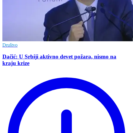
Društvo
Dačić: U Srbiji aktivno devet požara, nismo na
kraju krize