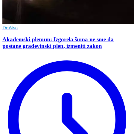
Društvo
Akademski plenum: Izgorela šuma ne sme da
postane građevinski plen, izmeniti zakon