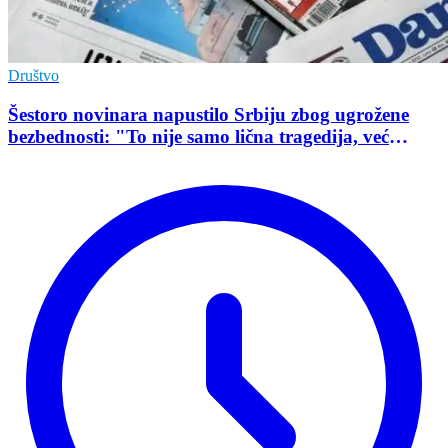
Društvo
Šestoro novinara napustilo Srbiju zbog ugrožene
bezbednosti: "To nije samo lična tragedija, već
pokazatelj stanja demokratije"