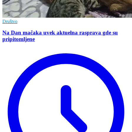
Društvo
Na Dan mačaka uvek aktuelna rasprava gde su
pripitomljene