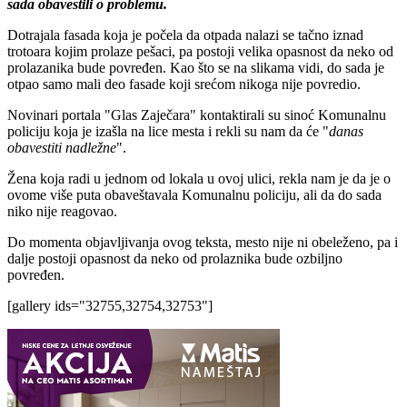
sada obavestili o problemu.
Dotrajala fasada koja je počela da otpada nalazi se tačno iznad
trotoara kojim prolaze pešaci, pa postoji velika opasnost da neko od
prolazanika bude povređen. Kao što se na slikama vidi, do sada je
otpao samo mali deo fasade koji srećom nikoga nije povredio.
Novinari portala "Glas Zaječara" kontaktirali su sinoć Komunalnu
policiju koja je izašla na lice mesta i rekli su nam da će "
danas
obavestiti nadležne
".
Žena koja radi u jednom od lokala u ovoj ulici, rekla nam je da je o
ovome više puta obaveštavala Komunalnu policiju, ali da do sada
niko nije reagovao.
Do momenta objavljivanja ovog teksta, mesto nije ni obeleženo, pa i
dalje postoji opasnost da neko od prolaznika bude ozbiljno
povređen.
[gallery ids="32755,32754,32753"]