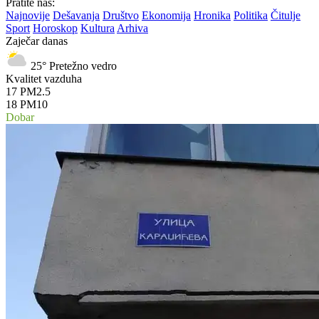
Pratite nas:
Najnovije
Dešavanja
Društvo
Ekonomija
Hronika
Politika
Čitulje
Sport
Horoskop
Kultura
Arhiva
Zaječar danas
25°
Pretežno vedro
Kvalitet vazduha
17
PM2.5
18
PM10
Dobar