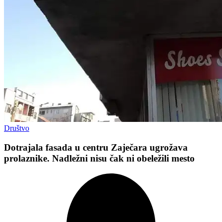
Društvo
Dotrajala fasada u centru Zaječara ugrožava
prolaznike. Nadležni nisu čak ni obeležili mesto