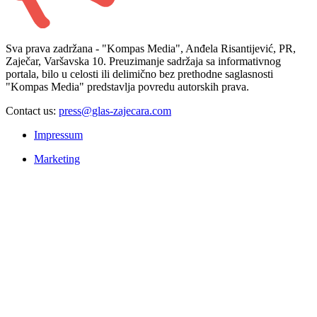
Sva prava zadržana - "Kompas Media", Anđela Risantijević, PR,
Zaječar, Varšavska 10. Preuzimanje sadržaja sa informativnog
portala, bilo u celosti ili delimično bez prethodne saglasnosti
"Kompas Media" predstavlja povredu autorskih prava.
Contact us:
press@glas-zajecara.com
Impressum
Marketing