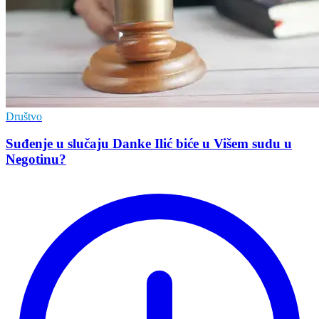
Društvo
Suđenje u slučaju Danke Ilić biće u Višem sudu u
Negotinu?