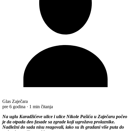
Glas Zaječara
pre 6 godina
·
1 min čitanja
Na uglu Karadžićeve ulice i ulice Nikole Pašića u Zaječaru počeo
je da otpada deo fasade sa zgrade koji ugrožava prolaznike.
Nadležni do sada nisu reagovali, iako su ih građani više puta do