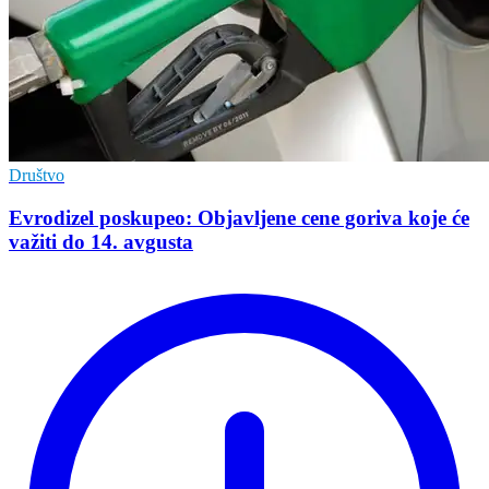
Društvo
Evrodizel poskupeo: Objavljene cene goriva koje će
važiti do 14. avgusta