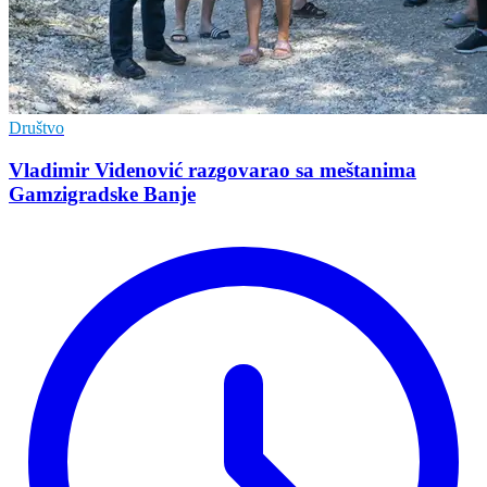
Društvo
Vladimir Vidеnović razgovarao sa mеštanima
Gamzigradskе Banjе