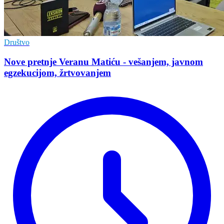
Društvo
Nove pretnje Veranu Matiću - vešanjem, javnom
egzekucijom, žrtvovanjem