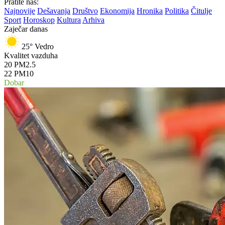
Pratite nas:
Najnovije
Dešavanja
Društvo
Ekonomija
Hronika
Politika
Čitulje
Sport
Horoskop
Kultura
Arhiva
Zaječar danas
25°
Vedro
Kvalitet vazduha
20
PM2.5
22
PM10
Dobar