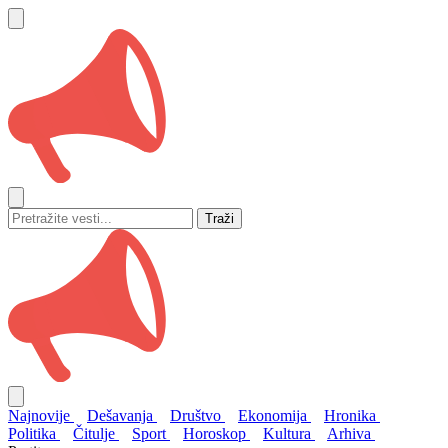
Traži
Najnovije
Dešavanja
Društvo
Ekonomija
Hronika
Politika
Čitulje
Sport
Horoskop
Kultura
Arhiva