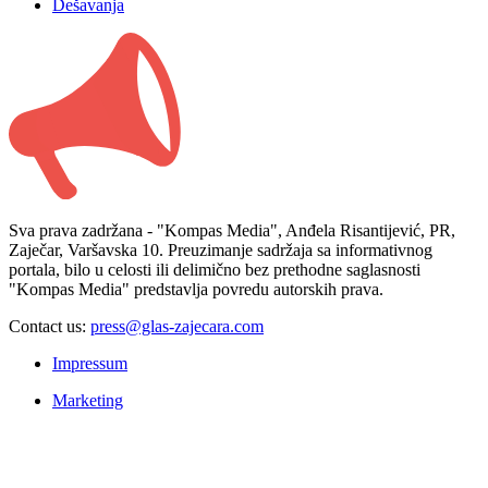
Dešavanja
Sva prava zadržana - "Kompas Media", Anđela Risantijević, PR,
Zaječar, Varšavska 10. Preuzimanje sadržaja sa informativnog
portala, bilo u celosti ili delimično bez prethodne saglasnosti
"Kompas Media" predstavlja povredu autorskih prava.
Contact us:
press@glas-zajecara.com
Impressum
Marketing