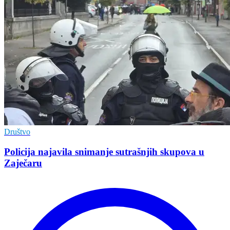
Društvo
Policija najavila snimanje sutrašnjih skupova u
Zaječaru