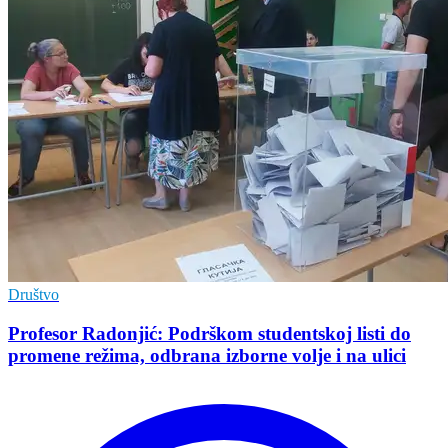
Društvo
Profesor Radonjić: Podrškom studentskoj listi do
promene režima, odbrana izborne volje i na ulici