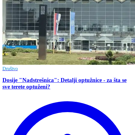
Društvo
Dosije "Nadstrešnica": Detalji optužnice - za šta se
sve terete optuženi?