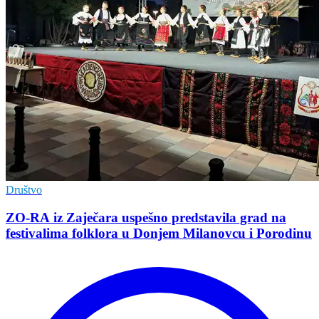
Društvo
ZO-RA iz Zaječara uspešno predstavila grad na
festivalima folklora u Donjem Milanovcu i Porodinu