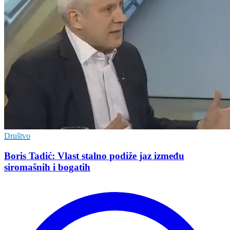
Društvo
Boris Tadić: Vlast stalno podiže jaz između
siromašnih i bogatih