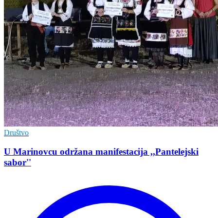
Društvo
U Marinovcu održana manifestacija ,,Pantelejski
sabor''