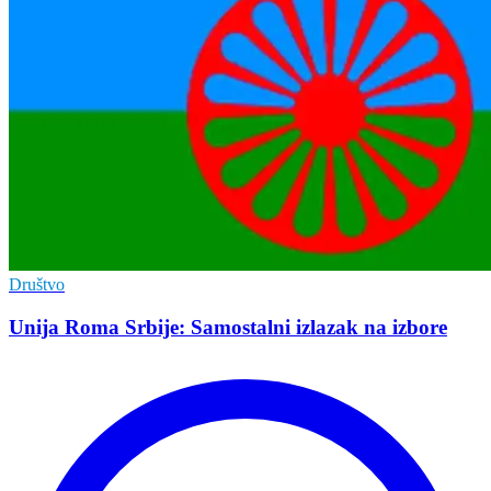
Društvo
Unija Roma Srbije: Samostalni izlazak na izbore