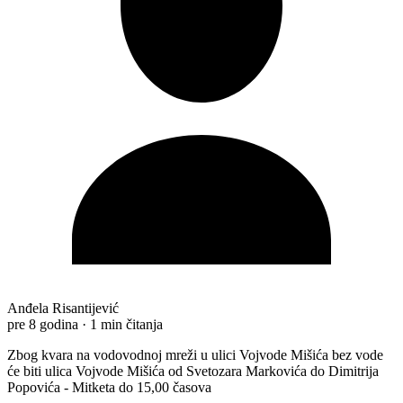
Anđela Risantijević
pre 8 godina
·
1 min čitanja
Zbog kvara na vodovodnoj mreži u ulici Vojvode Mišića bez vode
će biti ulica Vojvode Mišića od Svetozara Markovića do Dimitrija
Popovića - Mitketa do 15,00 časova