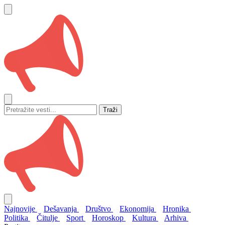
Traži
Najnovije
Dešavanja
Društvo
Ekonomija
Hronika
Politika
Čitulje
Sport
Horoskop
Kultura
Arhiva