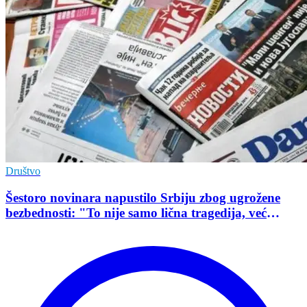
Društvo
Šestoro novinara napustilo Srbiju zbog ugrožene
bezbednosti: "To nije samo lična tragedija, već
pokazatelj stanja demokratije"