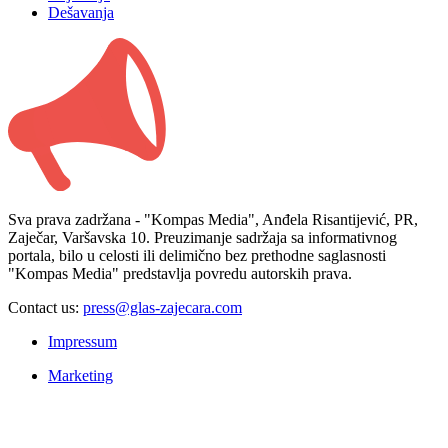
Dešavanja
Sva prava zadržana - "Kompas Media", Anđela Risantijević, PR,
Zaječar, Varšavska 10. Preuzimanje sadržaja sa informativnog
portala, bilo u celosti ili delimično bez prethodne saglasnosti
"Kompas Media" predstavlja povredu autorskih prava.
Contact us:
press@glas-zajecara.com
Impressum
Marketing