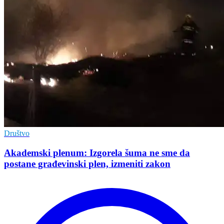
Društvo
Akademski plenum: Izgorela šuma ne sme da
postane građevinski plen, izmeniti zakon