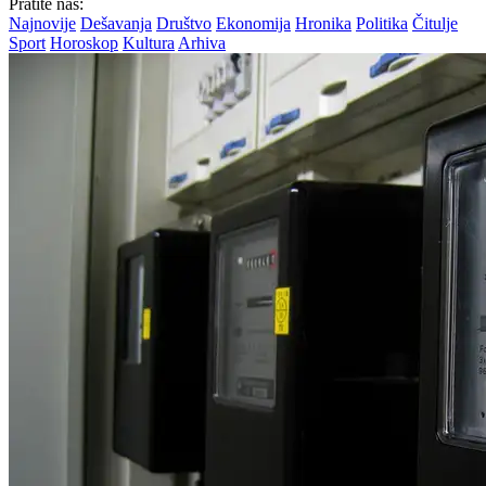
Pratite nas:
Najnovije
Dešavanja
Društvo
Ekonomija
Hronika
Politika
Čitulje
Sport
Horoskop
Kultura
Arhiva