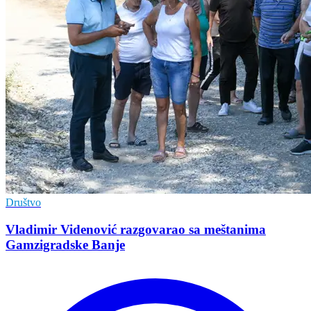
Društvo
Vladimir Vidеnović razgovarao sa mеštanima
Gamzigradskе Banjе