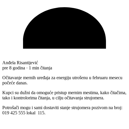
Anđela Risantijević
pre 8 godina
·
1 min čitanja
Očitavanje mernih uređaja za energiju utrošenu u februaru mesecu
počeće danas.
Kupci su dužni da omoguće pristup mernim mestima, kako čitačima,
tako i kontrolorima čitanja, u cilju očitavanja strujomera.
Potrošači mogu i sami dostaviti stanje strujomera pozivom na broj:
019 425 555 lokal 115.