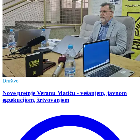
Društvo
Nove pretnje Veranu Matiću - vešanjem, javnom
egzekucijom, žrtvovanjem