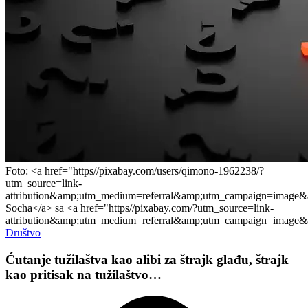
Foto: <a href="https//pixabay.com/users/qimono-1962238/?
utm_source=link-
attribution&amp;utm_medium=referral&amp;utm_campaign=image
Socha</a> sa <a href="https//pixabay.com/?utm_source=link-
attribution&amp;utm_medium=referral&amp;utm_campaign=image
Društvo
Ćutanje tužilaštva kao alibi za štrajk glađu, štrajk
kao pritisak na tužilaštvo…