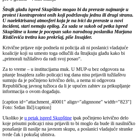
Štrajk glađu ispred Skupštine mogao bi da preraste najmanje u
protest i kontraprotest onih koji podržavaju jednu ili drugi stranu.
U naelektrisanoj atmosferi koja je na ivici da preraste u novi
incident, stari nemaju epilog. Za sada se sukob od petka ispred
Skupštine u kome je pocepan sako narodnog poslanika Marjana
Rističevića tretira kao prekršaj, piše Insajder.
Krivične prijave nije podnela ni policija ali ni poslanici vladajuće
koalicije koji su umesto toga odlučili da štrajkuju glađu kako bi
„primorali tužilaštvo da radi svoj posao“.
Za to vreme – u institucijama muk. U MUP-u bez odgovora na
pitanje Insajdera zašto policajci tog dana nisu prijavili tužilaštvu
sumnju da je počinjeno krivično delo, a nema ni odgovora
Republičkog javnog tužioca da li je upućen zahtev za prikupljanje
informacija o ovom događaju.
[caption id="attachment_40001" align="alignnone" width="823"]
Foto: Srđan Ilić[/caption]
Ukoliko je
u petak ispred Skupštine
ipak počinjeno krivično delo
koje prisutni policajci nisu prijavili to bi moglo da bude ili nasilničko
ponašanje ili nasilje na javnom skupu, a poslanici vladajuće stranke
tvrde čak i pokušaj ubistva.