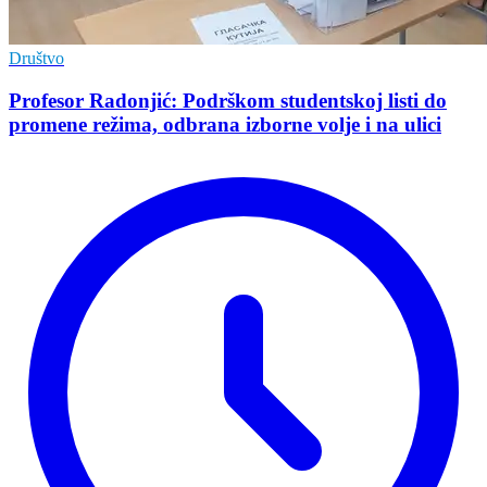
Društvo
Profesor Radonjić: Podrškom studentskoj listi do
promene režima, odbrana izborne volje i na ulici