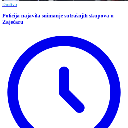
Društvo
Policija najavila snimanje sutrašnjih skupova u
Zaječaru