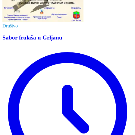
Društvo
Sabor frulaša u Grljanu