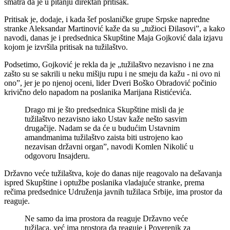
smatra da je u pitanju direktan pritisak.
Pritisak je, dodaje, i kada šef poslaničke grupe Srpske napredne
stranke Aleksandar Martinović kaže da su „tužioci Đilasovi”, a kako
navodi, danas je i predsednica Skupštine Maja Gojković dala izjavu
kojom je izvršila pritisak na tužilaštvo.
Podsetimo, Gojković je rekla da je „tužilaštvo nezavisno i ne zna
zašto su se sakrili u neku mišiju rupu i ne smeju da kažu - ni ovo ni
ono”, jer je po njenoj oceni, lider Dveri Boško Obradović počinio
krivično delo napadom na poslanika Marijana Ristićevića.
Drago mi je što predsednica Skupštine misli da je
tužilaštvo nezavisno iako Ustav kaže nešto sasvim
drugačije. Nadam se da će u budućim Ustavnim
amandmanima tužilaštvo zaista biti ustrojeno kao
nezavisan državni organ”, navodi Komlen Nikolić u
odgovoru Insajderu.
Državno veće tužilaštva, koje do danas nije reagovalo na dešavanja
ispred Skupštine i optužbe poslanika vladajuće stranke, prema
rečima predsednice Udruženja javnih tužilaca Srbije, ima prostor da
reaguje.
Ne samo da ima prostora da reaguje Državno veće
tužilaca, već ima prostora da reaguje i Poverenik za