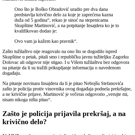
Ono što je Boško Obradović uradio pre dva dana
predstavlja krivično delo za koje je zaprećena kazna
duža od 5 godina“, rekao je sinoć na stepenicama
Skupštine Martinović, a na potpitanje Insajdera ko je to
kvalifikovao dodao je:
Ovo vam ja kažem kao pravnik“.
Zašto tužilaštvo nije reagovalo na ono što se dogodilo ispred
Skupštine u petak, pitali smo i republičku javnu tužiteljku Zagorku
Dolovac ali odgovor nije stigao. I u Višem tužilaštvu bez odgovora
na pitanje da li su tražili prikupljanje informacija o navedenom
događaju.
Na pitanje novinara Insajdera da li je pitao Nebojšu Stefanovića
zašto je policija protiv vinovnika ovog događaja podnela prekršajne,
a ne krivične prijave, Martinović je večeras odgovorio „verujte mi,
nisam nikoga ništa pitao“.
Zašto je policija prijavila prekršaj, a na
krivično delo?