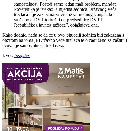
samostalnost. Postoji samo jedan mali problem, mandat
Poverenika je istekao, a nijedna sednica Državnog veća
tužilaca nije zakazana za vreme vanrednog stanja iako
su članovi DVT to tražili od predsednice DVT i
Republičkog javnog tužioca”, objašnjava ona.
Kako dodaje, nada se da će u ovoj situaciji sednica biti zakazana s
obzirom na to da je Državno veće tužilaca telo zaduženo za zaštitu i
očuvanje samostalnosti tužilaštva.
Izvor:
Insajder