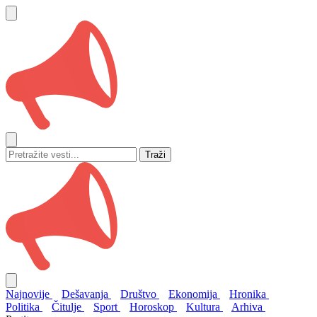
Traži
Najnovije
Dešavanja
Društvo
Ekonomija
Hronika
Politika
Čitulje
Sport
Horoskop
Kultura
Arhiva