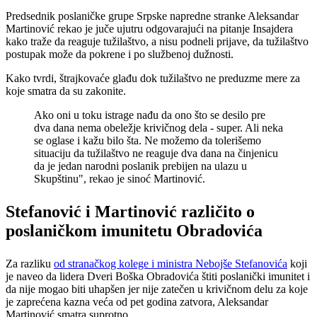
Predsednik poslaničke grupe Srpske napredne stranke Aleksandar
Martinović rekao je juče ujutru odgovarajući na pitanje Insajdera
kako traže da reaguje tužilaštvo, a nisu podneli prijave, da tužilaštvo
postupak može da pokrene i po službenoj dužnosti.
Kako tvrdi, štrajkovaće glađu dok tužilaštvo ne preduzme mere za
koje smatra da su zakonite.
Ako oni u toku istrage nađu da ono što se desilo pre
dva dana nema obeležje krivičnog dela - super. Ali neka
se oglase i kažu bilo šta. Ne možemo da tolerišemo
situaciju da tužilaštvo ne reaguje dva dana na činjenicu
da je jedan narodni poslanik prebijen na ulazu u
Skupštinu", rekao je sinoć Martinović.
Stefanović i Martinović različito o
poslaničkom imunitetu Obradovića
Za razliku
od stranačkog kolege i ministra Nebojše Stefanovića
koji
je naveo da lidera Dveri Boška Obradovića štiti poslanički imunitet i
da nije mogao biti uhapšen jer nije zatečen u krivičnom delu za koje
je zaprećena kazna veća od pet godina zatvora, Aleksandar
Martinović smatra suprotno.