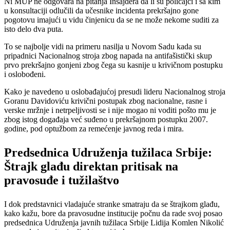
Ni MUP ne odgovara na pitanja Insajdera da li su policajci i sa kim
u konsultaciji odlučili da učesnike incidenta prekršajno gone
pogotovu imajući u vidu činjenicu da se ne može nekome suditi za
isto delo dva puta.
To se najbolje vidi na primeru nasilja u Novom Sadu kada su
pripadnici Nacionalnog stroja zbog napada na antifašistički skup
prvo prekršajno gonjeni zbog čega su kasnije u krivičnom postupku
i oslobođeni.
Kako je navedeno u oslobađajućoj presudi lideru Nacionalnog stroja
Goranu Davidoviću krivični postupak zbog nacionalne, rasne i
verske mržnje i netrpeljivosti se i nije mogao ni voditi pošto mu je
zbog istog događaja već suđeno u prekršajnom postupku 2007.
godine, pod optužbom za remećenje javnog reda i mira.
Predsednica Udruženja tužilaca Srbije:
Štrajk glađu direktan pritisak na
pravosuđe i tužilaštvo
I dok predstavnici vladajuće stranke smatraju da se štrajkom glađu,
kako kažu, bore da pravosudne institucije počnu da rade svoj posao
predsednica Udruženja javnih tužilaca Srbije Lidija Komlen Nikolić