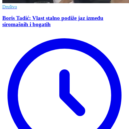
Društvo
Boris Tadić: Vlast stalno podiže jaz između
siromašnih i bogatih