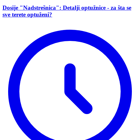
Dosije "Nadstrešnica": Detalji optužnice - za šta se
sve terete optuženi?