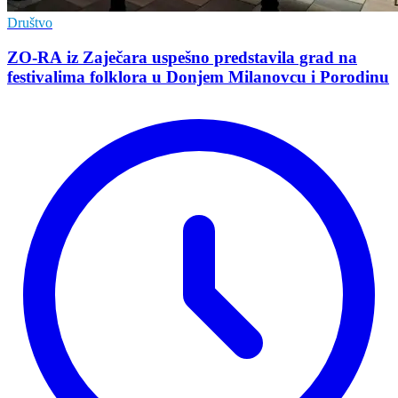
Društvo
ZO-RA iz Zaječara uspešno predstavila grad na
festivalima folklora u Donjem Milanovcu i Porodinu