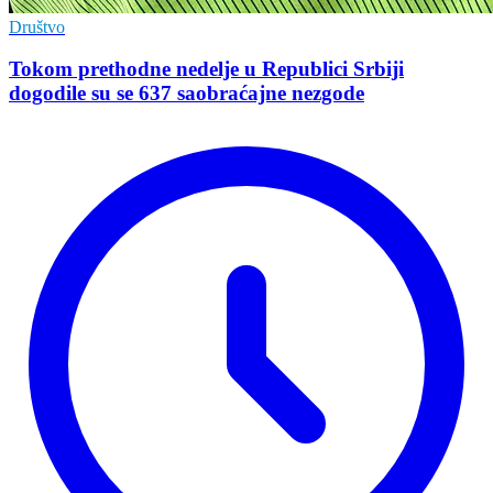
Društvo
Tokom prethodne nedelje u Republici Srbiji
dogodile su se 637 saobraćajne nezgode