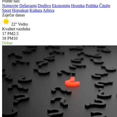
Pratite nas:
Najnovije
Dešavanja
Društvo
Ekonomija
Hronika
Politika
Čitulje
Sport
Horoskop
Kultura
Arhiva
Zaječar danas
22°
Vedro
Kvalitet vazduha
17
PM2.5
18
PM10
Dobar