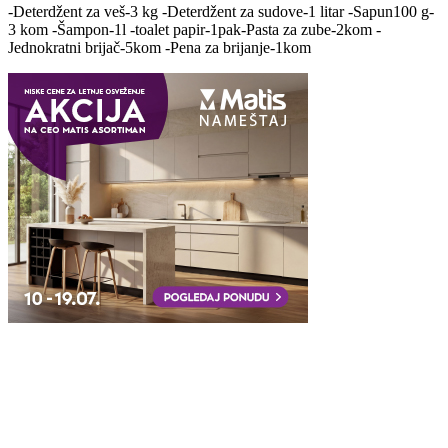
-Deterdžent za veš-3 kg -Deterdžent za sudove-1 litar -Sapun100 g-
3 kom -Šampon-1l -toalet papir-1pak-Pasta za zube-2kom -
Jednokratni brijač-5kom -Pena za brijanje-1kom