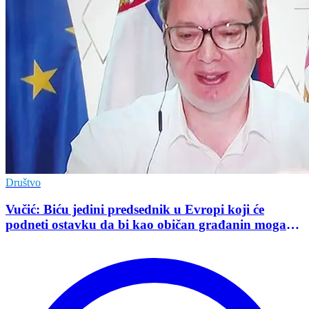
Društvo
Vučić: Biću jedini predsednik u Evropi koji će
podneti ostavku da bi kao običan građanin mogao
da učestvuje u kampanji