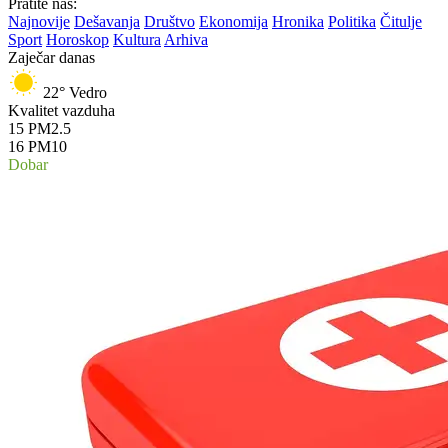
Pratite nas:
Najnovije
Dešavanja
Društvo
Ekonomija
Hronika
Politika
Čitulje
Sport
Horoskop
Kultura
Arhiva
Zaječar danas
22°
Vedro
Kvalitet vazduha
15
PM2.5
16
PM10
Dobar