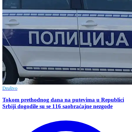
Društvo
Tokom prethodnog dana na putevima u Republici
Srbiji dogodile su se 116 saobraćajne nezgode