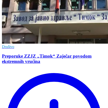
Društvo
Preporuke ZZJZ „Timok“ Zaječar povodom
ekstremnih vrućina