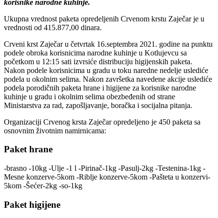
korisnike narodne kuhinje.
Ukupna vrednost paketa opredeljenih Crvenom krstu Zaječar je u
vrednosti od 415.877,00 dinara.
Crveni krst Zaječar u četvrtak 16.septembra 2021. godine na punktu
podele obroka korisnicima narodne kuhinje u Kotlujevcu sa
početkom u 12:15 sati izvrsiće distribuciju higijenskih paketa.
Nakon podele korisnicima u gradu u toku naredne nedelje uslediće
podela u okolnim selima. Nakon završetka navedene akcije uslediće
podela porodičnih paketa hrane i higijene za korisnike narodne
kuhinje u gradu i okolnim selima obezbeđenih od strane
Ministarstva za rad, zapošljavanje, boračka i socijalna pitanja.
Organizaciji Crvenog krsta Zaječar opredeljeno je 450 paketa sa
osnovnim životnim namirnicama:
Paket hrane
-brasno -10kg -Ulje -1 l -Pirinač-1kg -Pasulj-2kg -Testenina-1kg -
Mesne konzerve-5kom -Riblje konzerve-5kom -Pašteta u konzervi-
5kom -Šećer-2kg -so-1kg
Paket higijene