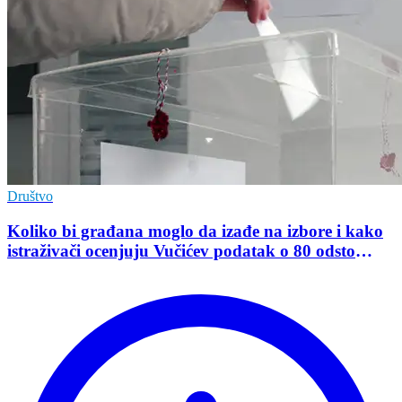
Društvo
Koliko bi građana moglo da izađe na izbore i kako
istraživači ocenjuju Vučićev podatak o 80 odsto
opredeljenih