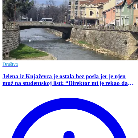
Društvo
Jelena iz Knjaževca je ostala bez posla jer je njen
muž na studentskoj listi: “Direktor mi je rekao da
mu je tako naredio predsednik opštine”