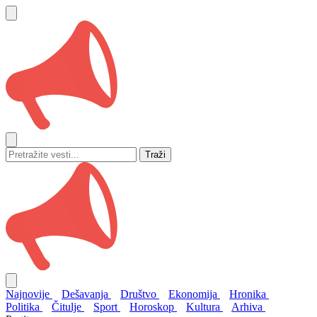
Traži
Najnovije
Dešavanja
Društvo
Ekonomija
Hronika
Politika
Čitulje
Sport
Horoskop
Kultura
Arhiva