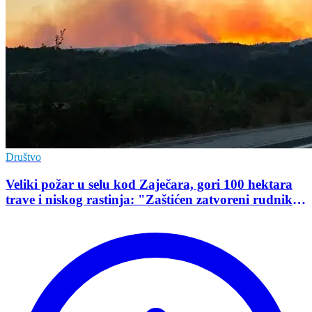
Društvo
Veliki požar u selu kod Zaječara, gori 100 hektara
trave i niskog rastinja: "Zaštićen zatvoreni rudnik
uranijuma"