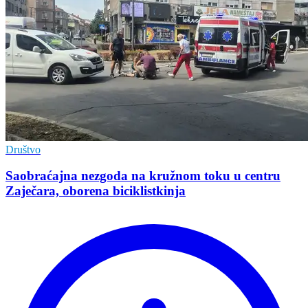
Društvo
Saobraćajna nezgoda na kružnom toku u centru
Zaječara, oborena biciklistkinja