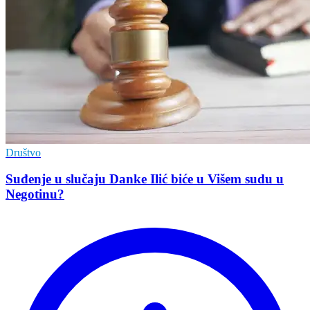
Društvo
Suđenje u slučaju Danke Ilić biće u Višem sudu u
Negotinu?