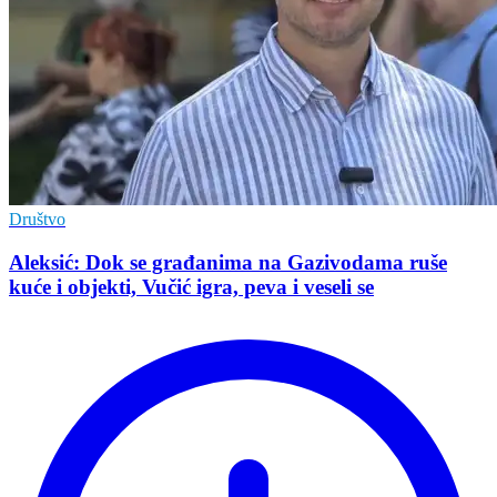
Društvo
Aleksić: Dok se građanima na Gazivodama ruše
kuće i objekti, Vučić igra, peva i veseli se