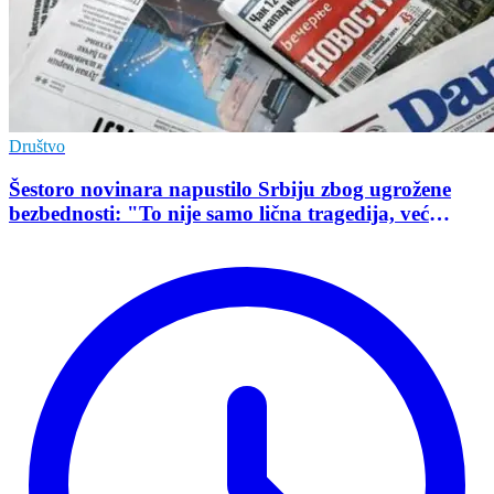
Društvo
Šestoro novinara napustilo Srbiju zbog ugrožene
bezbednosti: "To nije samo lična tragedija, već
pokazatelj stanja demokratije"