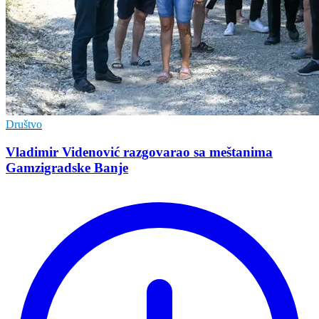
Društvo
Vladimir Vidеnović razgovarao sa mеštanima
Gamzigradskе Banjе