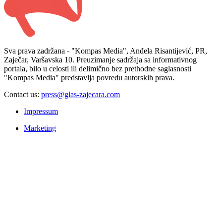
Sva prava zadržana - "Kompas Media", Anđela Risantijević, PR,
Zaječar, Varšavska 10. Preuzimanje sadržaja sa informativnog
portala, bilo u celosti ili delimično bez prethodne saglasnosti
"Kompas Media" predstavlja povredu autorskih prava.
Contact us:
press@glas-zajecara.com
Impressum
Marketing