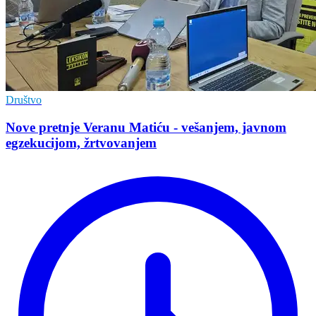
Društvo
Nove pretnje Veranu Matiću - vešanjem, javnom
egzekucijom, žrtvovanjem