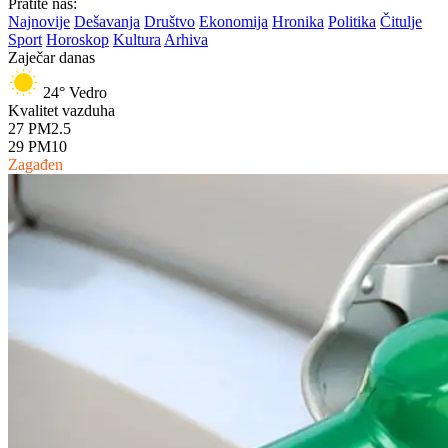
Pratite nas:
Najnovije
Dešavanja
Društvo
Ekonomija
Hronika
Politika
Čitulje
Sport
Horoskop
Kultura
Arhiva
Zaječar danas
24°
Vedro
Kvalitet vazduha
27
PM2.5
29
PM10
Zagađen