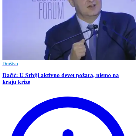
Društvo
Dačić: U Srbiji aktivno devet požara, nismo na
kraju krize