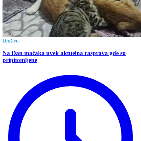
Društvo
Na Dan mačaka uvek aktuelna rasprava gde su
pripitomljene