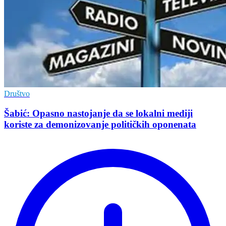
Društvo
Šabić: Opasno nastojanje da se lokalni mediji
koriste za demonizovanje političkih oponenata