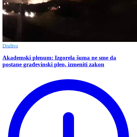
Društvo
Akademski plenum: Izgorela šuma ne sme da
postane građevinski plen, izmeniti zakon