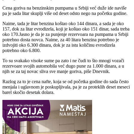
Cena goriva na benzinskim pumpama u Srbiji već duže ide naviše
pa je sada litar skuplji više od deset odsto nego na početku godine.
Naime, tada je litar benzina koštao oko 144 dinara, a sada je oko
157, dok za litar evrodizela, koji je koštao oko 151 dinar, sada treba
oko 170.Jasno je da je za punjenje rezervoara na pumpama u Srbiji
potrebno dosta novca. Naime, za 40 litara benzina potrebno je
izdvojiti oko 6.300 dinara, dok je za istu količinu evrodizela
potrebno oko 6.800.
To su svakako visoke sume pa zato i ne čudi to što mnogi vozači
rezervoare svojih automobila već dugo pune za 1.000 dinara, a u
njih se za taj novac sliva sve manje goriva, piše Dnevnik.
Razlog za to je cena nafte, koja se od početka godine do sada često
menjala i uglavnom je poskupljivala, pa je za proteklih deset meseci
barel skočio desetak dolara.