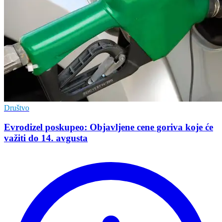
Društvo
Evrodizel poskupeo: Objavljene cene goriva koje će
važiti do 14. avgusta