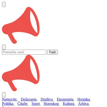
Traži
Najnovije
Dešavanja
Društvo
Ekonomija
Hronika
Politika
Čitulje
Sport
Horoskop
Kultura
Arhiva