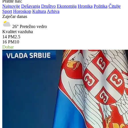
Pratite nas:
Najnovije
Dešavanja
Društvo
Ekonomija
Hronika
Politika
Čitulje
Sport
Horoskop
Kultura
Arhiva
Zaječar danas
26°
Pretežno vedro
Kvalitet vazduha
14
PM2.5
16
PM10
Dobar