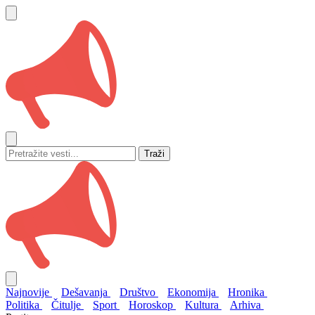
Traži
Najnovije
Dešavanja
Društvo
Ekonomija
Hronika
Politika
Čitulje
Sport
Horoskop
Kultura
Arhiva