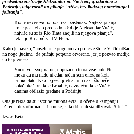
predsednikom Srbije Aleksandarom Vučićem, građanima u
Podrinju, odgovarali na pitanja "uživo, bez ikakvog namešatnja i
foliranja".
Bio je neverovatno pozitivan sastanak. Najteža pitanja
im je postavljao predsednik Srbije Aleksandar Vučić,
najviše su se iz Rio Tinta znojili na njegova pitanja",
rekla je Brnabić za TV Hepi.
Kako je navela, "posebno je pogubno za proteste što je Vučić otišao
na noge ljudima" da pričaju potpuno otvoreno, jer je pozvao medije
da to prenose.
Vučić voli svoj narod, i opoziciju to najviše boli. Ne
mogu da mu nađu nijedan račun sem onog na koji
prima platu. Kao najveći greh su mu našli što peče
palačinke", rekla je Brnabić, navodeću da je Vučić
danima obilazio građane u Podrinju.
Ona je rekla da su "stotine miliona evra" uložene u kampanju
"širenja dezinformacija i panike, kako bi se destabilizovala Srbija".
Izvor: Beta