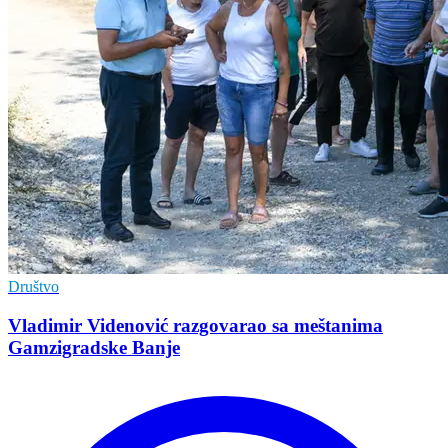
Društvo
Vladimir Vidеnović razgovarao sa mеštanima
Gamzigradskе Banjе