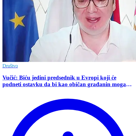
Društvo
Vučić: Biću jedini predsednik u Evropi koji će
podneti ostavku da bi kao običan građanin mogao
da učestvuje u kampanji