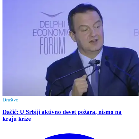
Društvo
Dačić: U Srbiji aktivno devet požara, nismo na
kraju krize