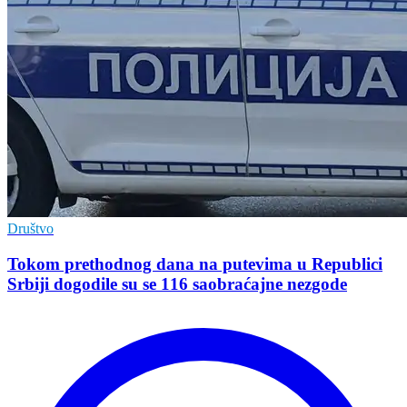
Društvo
Tokom prethodnog dana na putevima u Republici
Srbiji dogodile su se 116 saobraćajne nezgode