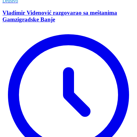
Društvo
Vladimir Vidеnović razgovarao sa mеštanima
Gamzigradskе Banjе