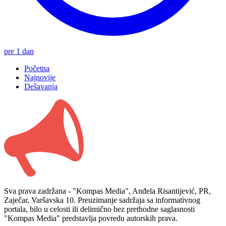
pre 1 dan
Početna
Najnovije
Dešavanja
Sva prava zadržana - "Kompas Media", Anđela Risantijević, PR,
Zaječar, Varšavska 10. Preuzimanje sadržaja sa informativnog
portala, bilo u celosti ili delimično bez prethodne saglasnosti
"Kompas Media" predstavlja povredu autorskih prava.