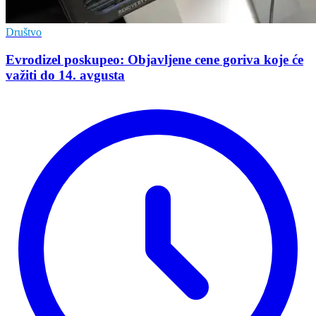
Društvo
Evrodizel poskupeo: Objavljene cene goriva koje će
važiti do 14. avgusta