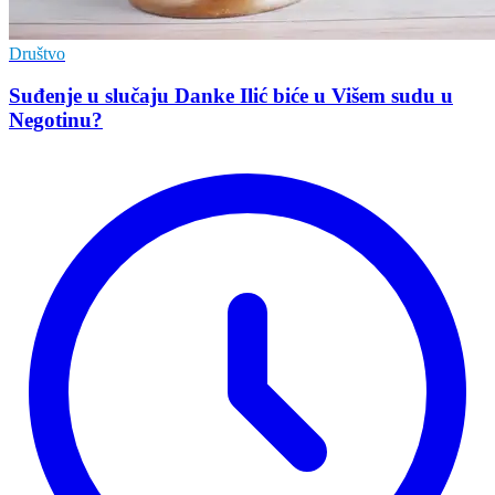
Društvo
Suđenje u slučaju Danke Ilić biće u Višem sudu u
Negotinu?