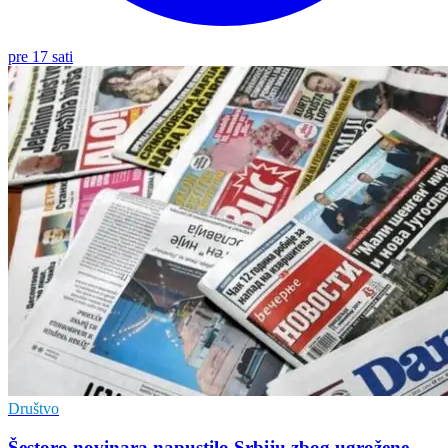
pre 17 sati
Društvo
Šestoro novinara napustilo Srbiju zbog ugrožene