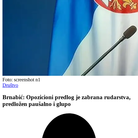
Foto: screenshot n1
Društvo
Brnabić: Opozicioni predlog je zabrana rudarstva,
predložen paušalno i glupo