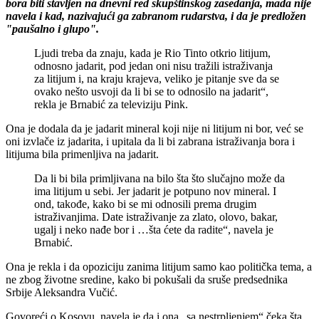
bora biti stavljen na dnevni red skupštinskog zasedanja, mada nije
navela i kad, nazivajući ga zabranom rudarstva, i da je predložen
"paušalno i glupo".
Ljudi treba da znaju, kada je Rio Tinto otkrio litijum,
odnosno jadarit, pod jedan oni nisu tražili istraživanja
za litijum i, na kraju krajeva, veliko je pitanje sve da se
ovako nešto usvoji da li bi se to odnosilo na jadarit“,
rekla je Brnabić za televiziju Pink.
Ona je dodala da je jadarit mineral koji nije ni litijum ni bor, već se
oni izvlače iz jadarita, i upitala da li bi zabrana istraživanja bora i
litijuma bila primenljiva na jadarit.
Da li bi bila primljivana na bilo šta što slučajno može da
ima litijum u sebi. Jer jadarit je potpuno nov mineral. I
ond, takođe, kako bi se mi odnosili prema drugim
istraživanjima. Date istraživanje za zlato, olovo, bakar,
ugalj i neko nađe bor i …šta ćete da radite“, navela je
Brnabić.
Ona je rekla i da opoziciju zanima litijum samo kao politička tema, a
ne zbog životne sredine, kako bi pokušali da sruše predsednika
Srbije Aleksandra Vučić.
Govoreći o Kosovu, navela je da i ona „sa nestrpljenjem“ čeka šta