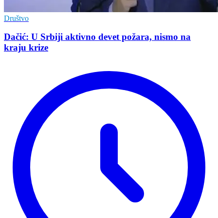
Društvo
Dačić: U Srbiji aktivno devet požara, nismo na
kraju krize