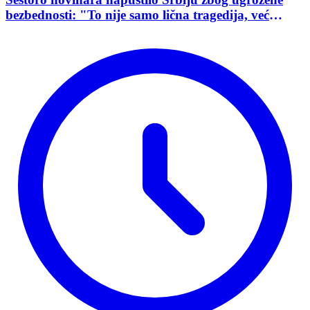
bezbednosti: "To nije samo lična tragedija, već
pokazatelj stanja demokratije"