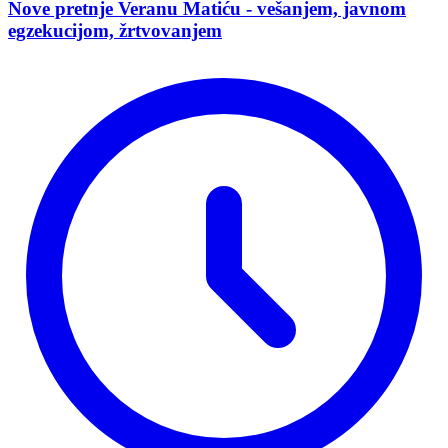
Nove pretnje Veranu Matiću - vešanjem, javnom
egzekucijom, žrtvovanjem