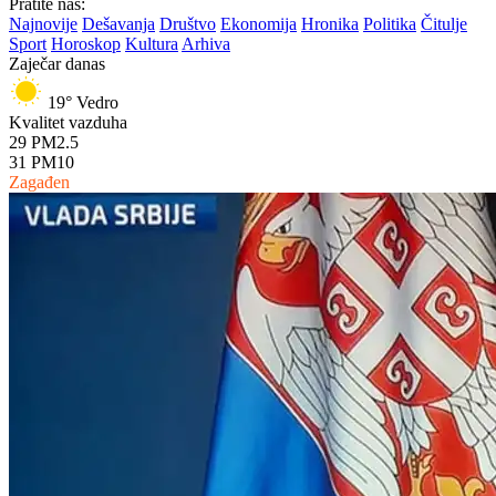
Pratite nas:
Najnovije
Dešavanja
Društvo
Ekonomija
Hronika
Politika
Čitulje
Sport
Horoskop
Kultura
Arhiva
Zaječar danas
19°
Vedro
Kvalitet vazduha
29
PM2.5
31
PM10
Zagađen