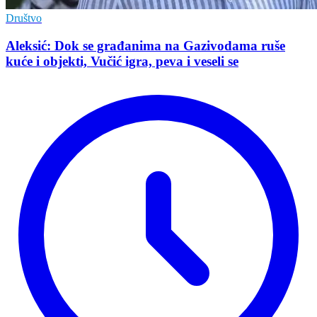
Društvo
Aleksić: Dok se građanima na Gazivodama ruše
kuće i objekti, Vučić igra, peva i veseli se