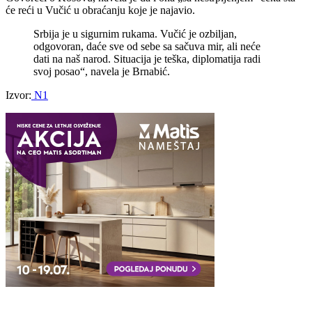
će reći u Vučić u obraćanju koje je najavio.
Srbija je u sigurnim rukama. Vučić je ozbiljan,
odgovoran, daće sve od sebe sa sačuva mir, ali neće
dati na naš narod. Situacija je teška, diplomatija radi
svoj posao“, navela je Brnabić.
Izvor:
N1