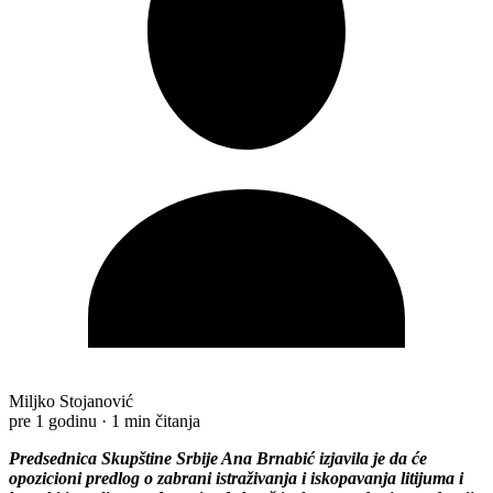
Miljko Stojanović
pre 1 godinu
·
1 min čitanja
Predsednica Skupštine Srbije Ana Brnabić izjavila je da će
opozicioni predlog o zabrani istraživanja i iskopavanja litijuma i