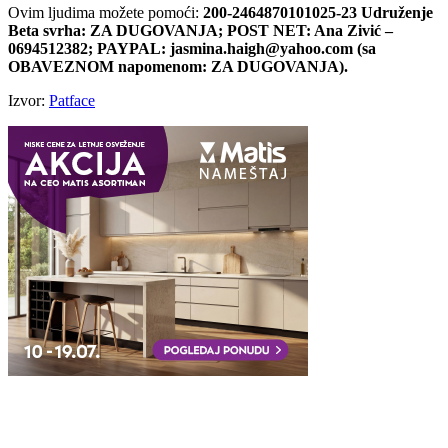
Ovim ljudima možete pomoći:
200-2464870101025-23 Udruženje
Beta svrha: ZA DUGOVANJA; POST NET: Ana Zivić –
0694512382; PAYPAL: jasmina.haigh@yahoo.com (sa
OBAVEZNOM napomenom: ZA DUGOVANJA).
Izvor:
Patface