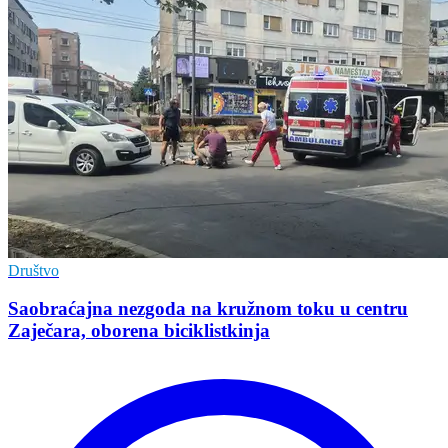
Društvo
Saobraćajna nezgoda na kružnom toku u centru
Zaječara, oborena biciklistkinja