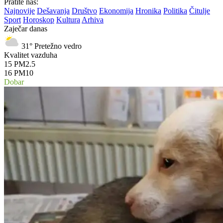
Pratite nas:
Najnovije
Dešavanja
Društvo
Ekonomija
Hronika
Politika
Čitulje
Sport
Horoskop
Kultura
Arhiva
Zaječar danas
31°
Pretežno vedro
Kvalitet vazduha
15
PM2.5
16
PM10
Dobar