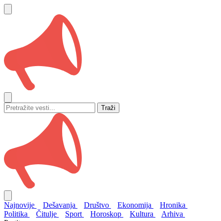
Traži
Najnovije
Dešavanja
Društvo
Ekonomija
Hronika
Politika
Čitulje
Sport
Horoskop
Kultura
Arhiva