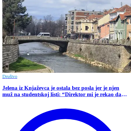
Društvo
Jelena iz Knjaževca je ostala bez posla jer je njen
muž na studentskoj listi: “Direktor mi je rekao da
mu je tako naredio predsednik opštine”