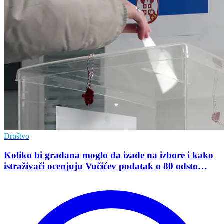
Društvo
Koliko bi građana moglo da izađe na izbore i kako
istraživači ocenjuju Vučićev podatak o 80 odsto
opredeljenih