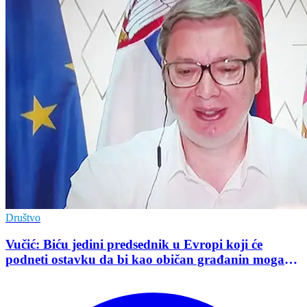
Društvo
Vučić: Biću jedini predsednik u Evropi koji će
podneti ostavku da bi kao običan građanin mogao
da učestvuje u kampanji