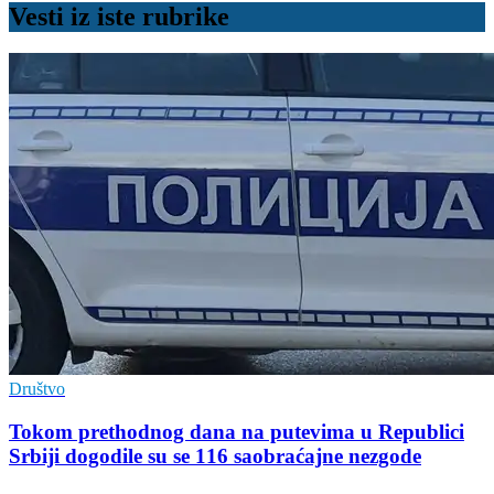
Vesti iz iste rubrike
Društvo
Tokom prethodnog dana na putevima u Republici
Srbiji dogodile su se 116 saobraćajne nezgode