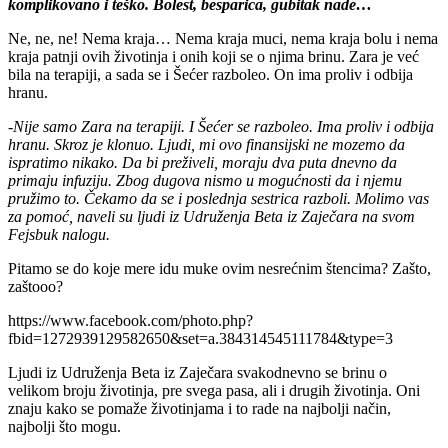
komplikovano i teško. Bolest, besparica, gubitak nade…
Ne, ne, ne! Nema kraja… Nema kraja muci, nema kraja bolu i nema
kraja patnji ovih životinja i onih koji se o njima brinu. Zara je već
bila na terapiji, a sada se i Šećer razboleo. On ima proliv i odbija
hranu.
-Nije samo Zara na terapiji. I Šećer se razboleo. Ima proliv i odbija
hranu. Skroz je klonuo. Ljudi, mi ovo finansijski ne mozemo da
ispratimo nikako. Da bi preživeli, moraju dva puta dnevno da
primaju infuziju. Zbog dugova nismo u mogućnosti da i njemu
pružimo to. Čekamo da se i poslednja sestrica razboli.
Molimo vas
za pomoć, naveli su ljudi iz Udruženja Beta iz Zaječara na svom
Fejsbuk nalogu.
Pitamo se do koje mere idu muke ovim nesrećnim štencima? Zašto,
zaštooo?
https://www.facebook.com/photo.php?
fbid=1272939129582650&set=a.384314545111784&type=3
Ljudi iz Udruženja Beta iz Zaječara svakodnevno se brinu o
velikom broju životinja, pre svega pasa, ali i drugih životinja. Oni
znaju kako se pomaže životinjama i to rade na najbolji način,
najbolji što mogu.