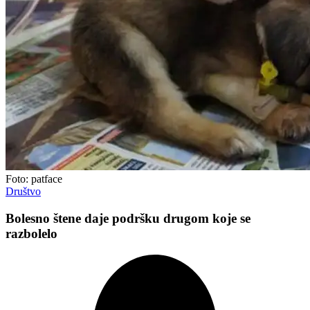
Foto: patface
Društvo
Bolesno štene daje podršku drugom koje se
razbolelo