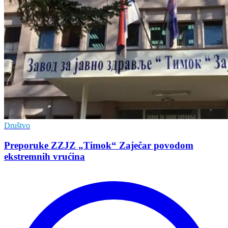
Društvo
Preporuke ZZJZ „Timok“ Zaječar povodom
ekstremnih vrućina