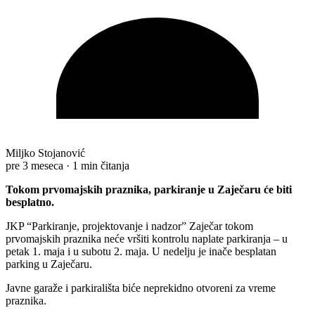
Miljko Stojanović
pre 3 meseca
·
1 min čitanja
Tokom prvomajskih praznika, parkiranje u Zaječaru će biti
besplatno.
JKP “Parkiranje, projektovanje i nadzor” Zaječar tokom
prvomajskih praznika neće vršiti kontrolu naplate parkiranja – u
petak 1. maja i u subotu 2. maja. U nedelju je inače besplatan
parking u Zaječaru.
Javne garaže i parkirališta biće neprekidno otvoreni za vreme
praznika.