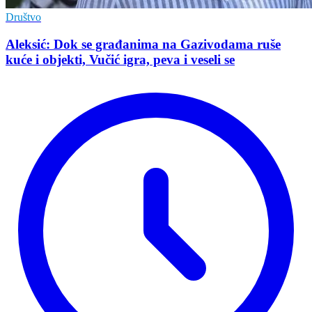
Društvo
Aleksić: Dok se građanima na Gazivodama ruše
kuće i objekti, Vučić igra, peva i veseli se