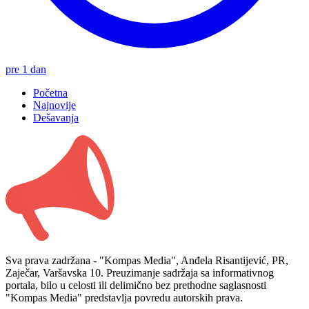
pre 1 dan
Početna
Najnovije
Dešavanja
Sva prava zadržana - "Kompas Media", Anđela Risantijević, PR,
Zaječar, Varšavska 10. Preuzimanje sadržaja sa informativnog
portala, bilo u celosti ili delimično bez prethodne saglasnosti
"Kompas Media" predstavlja povredu autorskih prava.