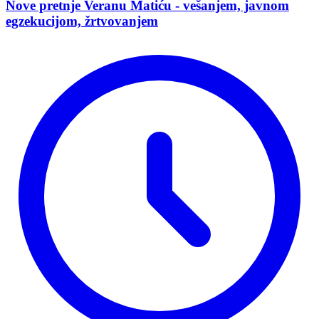
Nove pretnje Veranu Matiću - vešanjem, javnom
egzekucijom, žrtvovanjem