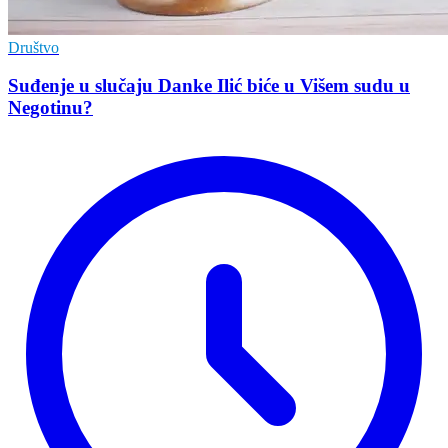
Društvo
Suđenje u slučaju Danke Ilić biće u Višem sudu u
Negotinu?