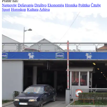
Pratite nas:
Najnovije
Dešavanja
Društvo
Ekonomija
Hronika
Politika
Čitulje
Sport
Horoskop
Kultura
Arhiva