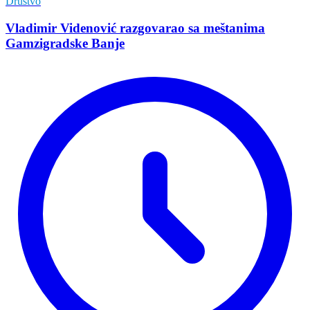
Društvo
Vladimir Vidеnović razgovarao sa mеštanima
Gamzigradskе Banjе