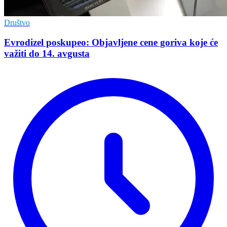
Društvo
Evrodizel poskupeo: Objavljene cene goriva koje će
važiti do 14. avgusta