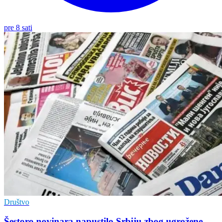
pre 8 sati
Društvo
Šestoro novinara napustilo Srbiju zbog ugrožene