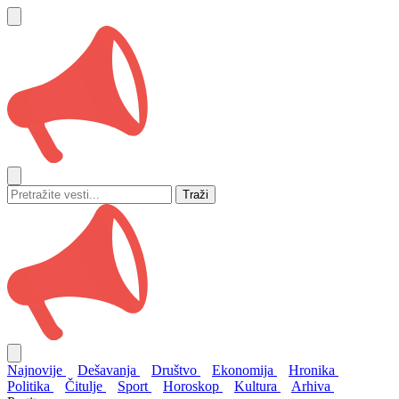
Traži
Najnovije
Dešavanja
Društvo
Ekonomija
Hronika
Politika
Čitulje
Sport
Horoskop
Kultura
Arhiva