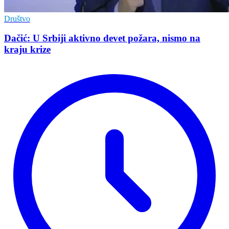
Društvo
Dačić: U Srbiji aktivno devet požara, nismo na
kraju krize