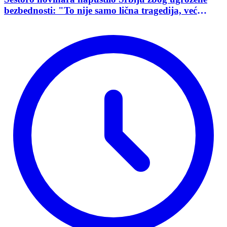
bezbednosti: "To nije samo lična tragedija, već
pokazatelj stanja demokratije"