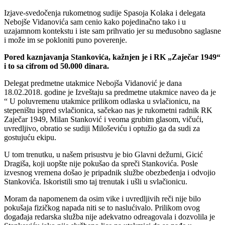
Izjave-svedočenja rukometnog sudije Spasoja Kolaka i delegata
Nebojše Vidanovića sam cenio kako pojedinačno tako i u
uzajamnom kontekstu i iste sam prihvatio jer su međusobno saglasne
i može im se pokloniti puno poverenje.
Pored kaznjavanja Stankovića, kažnjen je i RK „Zaječar 1949“
i to sa cifrom od 50.000 dinara.
Delegat predmetne utakmice Nebojša Vidanović je dana
18.02.2018. godine je Izveštaju sa predmetne utakmice naveo da je
“ U poluvremenu utakmice prilikom odlaska u svlačionicu, na
stepeništu ispred svlačionica, sačekao nas je rukometni radnik RK
Zaječar 1949, Milan Stanković i veoma grubim glasom, vičući,
uvredljivo, obratio se sudiji Miloševiću i optužio ga da sudi za
gostujuću ekipu.
U tom trenutku, u našem prisustvu je bio Glavni dežurni, Gicić
Dragiša, koji uopšte nije pokušao da spreči Stankovića. Posle
izvesnog vremena došao je pripadnik službe obezbeđenja i odvojio
Stankovića. Iskoristili smo taj trenutak i ušli u svlačionicu.
Moram da napomenem da osim vike i uvredljivih reči nije bilo
pokušaja fizičkog napada niti se to naslućivalo. Prilikom ovog
događaja redarska služba nije adekvatno odreagovala i dozvolila je