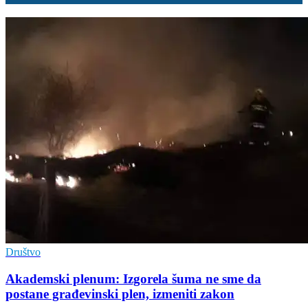
Društvo
Akademski plenum: Izgorela šuma ne sme da
postane građevinski plen, izmeniti zakon