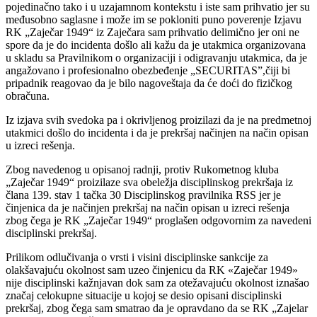
pojedinačno tako i u uzajamnom kontekstu i iste sam prihvatio jer su
međusobno saglasne i može im se pokloniti puno poverenje Izjavu
RK „Zaječar 1949“ iz Zaječara sam prihvatio delimično jer oni ne
spore da je do incidenta došlo ali kažu da je utakmica organizovana
u skladu sa Pravilnikom o organizaciji i odigravanju utakmica, da je
angažovano i profesionalno obezbeđenje „SECURITAS”,čiji bi
pripadnik reagovao da je bilo nagoveštaja da će doći do fizičkog
obračuna.
Iz izjava svih svedoka pa i okrivljenog proizilazi da je na predmetnoj
utakmici došlo do incidenta i da je prekršaj načinjen na način opisan
u izreci rešenja.
Zbog navedenog u opisanoj radnji, protiv Rukometnog kluba
„Zaječar 1949“ proizilaze sva obeležja disciplinskog prekršaja iz
člana 139. stav 1 tačka 30 Disciplinskog pravilnika RSS jer je
činjenica da je načinjen prekršaj na način opisan u izreci rešenja
zbog čega je RK „Zaječar 1949“ proglašen odgovornim za navedeni
disciplinski prekršaj.
Prilikom odlučivanja o vrsti i visini disciplinske sankcije za
olakšavajuću okolnost sam uzeo činjenicu da RK «Zaječar 1949»
nije disciplinski kažnjavan dok sam za otežavajuću okolnost iznašao
značaj celokupne situacije u kojoj se desio opisani disciplinski
prekršaj, zbog čega sam smatrao da je opravdano da se RK „Zajelar