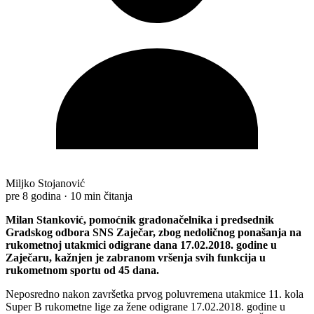
Miljko Stojanović
pre 8 godina
·
10 min čitanja
Milan Stanković, pomoćnik gradonačelnika i predsednik
Gradskog odbora SNS Zaječar, zbog nedoličnog ponašanja na
rukometnoj utakmici odigrane dana 17.02.2018. godine u
Zaječaru, kažnjen je zabranom vršenja svih funkcija u
rukometnom sportu od 45 dana.
Neposredno nakon završetka prvog poluvremena utakmice 11. kola
Super B rukometne lige za žene odigrane 17.02.2018. godine u