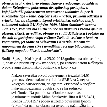
obrascu broj 7, dostavio pisanu
Izjavu- svedočenje, po zahtevu
datom Rešenjem o pokretanju disciplinskog postupka, u
kojoj kaže:
“U poluvremenu prvenstvene utakmice Super B
rukometne lige – žene, Zaječar 1949 – Vrbas, prilikom odlaska u
svlačionicu, na stepeništu ispred svlačionica, sačekao nas
je
rukometni radnik RK Zaječar 1949, Milan Stanković licenca
17051157, koji nije bio službeno lice na utakmici i veoma grubim
glasom, vičući, uvredljivo, obratio se
sudiji Miloševiću i optužio ga
da sudi za gostujuću ekipu rečima: Zašto ih vraćate u život, za
koga radite, jel radite za Višekrunu i Knežića. Moram da
napomenem da
osim vike i uvredljivih reči nije bilo pokušaja
fizičkog napada niti se to naslućivalo“.
Sudija Spasoje Kolak je dana 25.02.2018.godine , na obrascu broj
7, dostavio pisanu Izjavu- svedočenje, po zahtevu datom Rešenjem
o pokretanju disciplinskog postupka, u kojoj kaže:
Nakon završetka prvog poluvremena (rezultat 14:6)
gore navedene utakmice (11.kola SBRL za žene) sa
kolegom Miloševićem, delegatom Vidanović Nebojšom
i glavnim dežurnim, uputili smo se ka sudijskoj
svlačionici. Na putu do svlačionice susreo nas
je rukometni radnik Milan Stanković, šifra u RSS 8431,
licenca 17051157 i počeo izuzetno povišenim tonom
(vikom) da nam se obraća na uvredljiv način:„Šta ih, vi