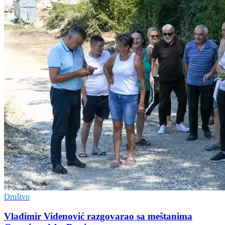
Društvo
Vladimir Vidеnović razgovarao sa mеštanima