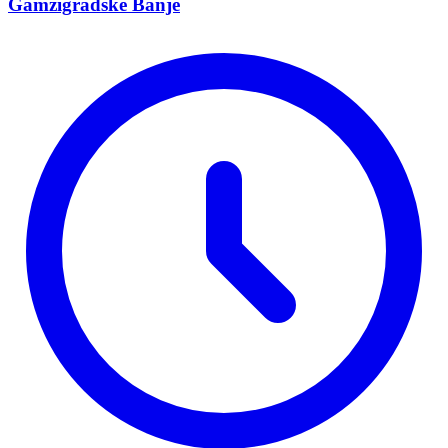
Gamzigradskе Banjе