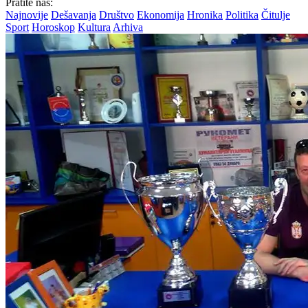
Pratite nas:
Najnovije
Dešavanja
Društvo
Ekonomija
Hronika
Politika
Čitulje
Sport
Horoskop
Kultura
Arhiva