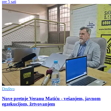
pre 5 sati
Društvo
Nove pretnje Veranu Matiću - vešanjem, javnom
egzekucijom, žrtvovanjem