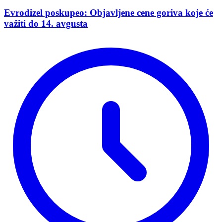
Evrodizel poskupeo: Objavljene cene goriva koje će
važiti do 14. avgusta