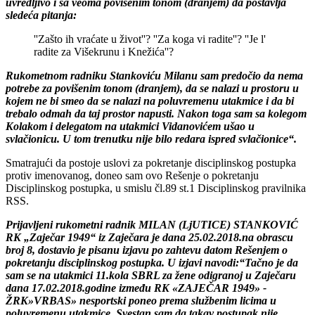
uvredljivo i sa
veoma povišenim tonom (dranjem) da postavlja
sledeća pitanja:
''Zašto ih vraćate u život''? ''Za koga vi radite''? ''Je l'
radite za Višekrunu i Knežića''?
Rukometnom radniku Stankoviću Milanu sam predočio da nema
potrebe za povišenim tonom (dranjem), da se nalazi u prostoru u
kojem ne bi smeo da se nalazi na poluvremenu
utakmice i da bi
trebalo odmah da taj prostor napusti. Nakon toga sam sa kolegom
Kolakom i delegatom na utakmici Vidanovićem ušao u
svlačionicu. U tom trenutku nije bilo redara ispred svlačionice“.
Smatrajući da postoje uslovi za pokretanje disciplinskog postupka
protiv imenovanog, doneo sam ovo Rešenje o pokretanju
Disciplinskog postupka, u smislu čl.89 st.1 Disciplinskog pravilnika
RSS.
Prijavljeni rukometni radnik MILAN (LjUTICE) STANKOVIĆ
RK „Zaječar 1949“ iz Zaječara je dana 25.02.2018.na obrascu
broj 8, dostavio je pisanu izjavu po zahtevu datom Rešenjem o
pokretanju disciplinskog postupka. U izjavi navodi:
“Tačno je da
sam se na utakmici 11.kola SBRL za žene odigranoj u Zaječaru
dana 17.02.2018.godine između RK «ZAJEČAR 1949» -
ŽRK»VRBAS» nesportski poneo prema
službenim licima u
poluvremenu utakmice. Svestan sam da takav postupak nije