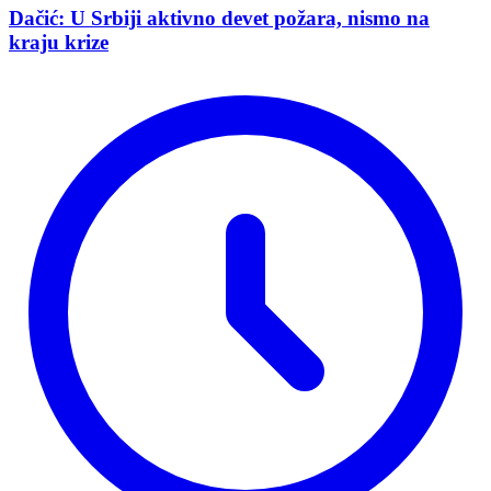
Dačić: U Srbiji aktivno devet požara, nismo na
kraju krize