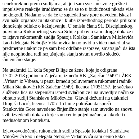
senekorektno prema sudijama, ali je i sam svestan svoje greške i
impulsivne reakcije itrudićemo se da se to u budućnosti nikada više
ne dogodi. Nadamo se da će te sagledati sav gore navedeni iskaz i
svu našu organizacu utakmice i kluba izprethodnog perioda prilikom
donošenja odluke o kažnjavanju. U smislu člana 91. Disciplinskog
pravilnika Rukometnog saveza Srbije pribavio sam idruge dokaze i
to izjave rukometnih sudija Spasoja Kolaka i Stanislava Miloševića
kao i delegata Nebojše Vidanovića,imao uvid u video materijal sa
predmetne utakmice pa sam bez održane rasprave, smatrajući da ista
nije neophodna radi razjašnjenja stanja stvari utvrdio sledeće
činjenično stanje:
Na utakmici 11.kola Super B lige za žene, koja je odigrana
17.02.2018.godine u Zaječaru, između RK „Zaječar 1949“ i ŽRK
„Vrbas“ iz Vrbasa, u pauzi između poluvremena rukometni radnik
Milan Stanković (RK Zaječar 1949), licenca 17051157, je sačekao
službena lica na stepeništu ispred svlačionice i na uvredljiv način se
obratio sudiji Stanislavu Miloševiću. Glavni dežurni na utakmici
Dragiša Gicić, licenca 17051151 nije pokušao da spreči
Stankovića Gore navedeno činjenično stanje sam utvrdio na snovu
svih izvedenih dokaza koje sam cenio pojedinačno, a takođe i u
međusobnom kontekstu.
Izjave-svedočenja rukometnih sudija Spasoja Kolaka i Stanislava
Miloševića kao i delegata Nebojše Vidanovića sam cenio kako