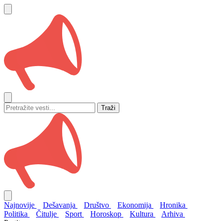
Traži
Najnovije
Dešavanja
Društvo
Ekonomija
Hronika
Politika
Čitulje
Sport
Horoskop
Kultura
Arhiva