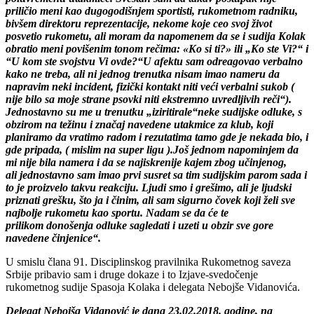
priličio meni kao dugogodišnjem sportisti, rukometnom radniku,
bivšem direktoru
reprezentacije, nekome koje ceo svoj život
posvetio rukometu, ali moram da napomenem da se i sudija Kolak
obratio meni povišenim tonom rečima: «Ko si ti?» ili „Ko ste
Vi?“ i
“U kom ste svojstvu Vi ovde?“
U afektu sam odreagovao verbalno
kako ne treba, ali ni jednog trenutka nisam imao nameru da
napravim neki incident, fizički kontakt niti veći verbalni sukob (
nije bilo sa moje strane psovki niti ekstremno uvredljivih reči“).
Jednostavno su me u trenutku „iziritirale“neke sudijske odluke, s
obzirom na težinu i značaj navedene utakmice za klub, koji
planiramo da vratimo radom i rezutatima tamo gde je nekada bio, i
gde pripada, ( mislim na super ligu ).Još jednom napominjem da
mi nije bila namera i da se najiskrenije kajem zbog učinjenog,
ali jednostavno sam imao prvi susret sa tim sudijskim parom sada i
to je proizvelo takvu reakciju. Ljudi smo i grešimo, ali je ljudski
priznati grešku, što ja i činim, ali sam sigurno čovek koji želi sve
najbolje rukometu kao sportu. Nadam se da će te
prilikom donošenja odluke sagledati i uzeti u obzir sve gore
navedene činjenice“.
U smislu člana 91. Disciplinskog pravilnika Rukometnog saveza
Srbije pribavio sam i druge dokaze i to Izjave-svedočenje
rukometnog sudije Spasoja Kolaka i delegata Nebojše Vidanovića.
Delegat Nebojša Vidanović je dana 23.02.2018. godine, na