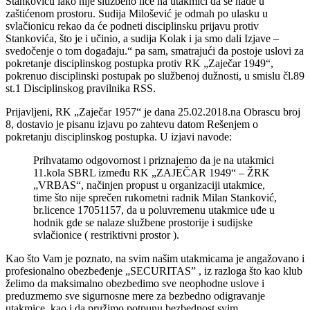
Stankoviću iako nije službeno lice na utakmici da se nađe u
zaštićenom prostoru. Sudija Milošević je odmah po ulasku u
svlačionicu rekao da će podneti disciplinsku prijavu protiv
Stankovića, što je i učinio, a sudija Kolak i ja smo dali Izjave –
svedočenje o tom događaju.“ pa sam, smatrajući da postoje uslovi za
pokretanje disciplinskog postupka protiv RK „Zaječar 1949“,
pokrenuo disciplinski postupak po službenoj dužnosti, u smislu čl.89
st.1 Disciplinskog pravilnika RSS.
Prijavljeni, RK „Zaječar 1957“ je dana 25.02.2018.na Obrascu broj
8, dostavio je pisanu izjavu po zahtevu datom Rešenjem o
pokretanju disciplinskog postupka. U izjavi navode:
Prihvatamo odgovornost i priznajemo da je na utakmici
11.kola SBRL između RK „ZAJEČAR 1949“ – ŽRK
„VRBAS“, načinjen propust u organizaciji utakmice,
time što nije sprečen rukometni radnik Milan Stanković,
br.licence 17051157, da u poluvremenu utakmice uđe u
hodnik gde se nalaze službene prostorije i sudijske
svlačionice ( restriktivni prostor ).
Kao što Vam je poznato, na svim našim utakmicama je angažovano i
profesionalno obezbeđenje „SECURITAS” , iz razloga što kao klub
želimo da maksimalno obezbedimo sve neophodne uslove i
preduzmemo sve sigurnosne mere za bezbedno odigravanje
utakmice, kao i da pružimo potpunu bezbednost svim