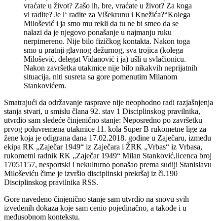
vraćate u život? Zašo ih, bre, vraćate u život? Za koga
vi radite? Je l‘ radite za Višekrunu i Knežića?“Kolega
Milošević i ja smo mu rekli da tu ne bi smeo da se
nalazi da je njegovo ponašanje u najmanju ruku
nerpimereno. Nije bilo fizičkog kontakta. Nakon toga
smo u pratnji glavnog dežurnog, sva trojica (kolega
Milošević, delegat Vidanović i ja) ušli u svlačionicu.
Nakon završetka utakmice nije bilo nikakvih neprijatnih
situacija, niti susreta sa gore pomenutim Milanom
Stankovićem.
Smatrajući da održavanje rasprave nije neophodno radi razjašnjenja
stanja stvari, u smislu člana 92. stav 1 Disciplinskog pravilnika,
utvrdio sam sledeće činjenično stanje: Neposredno po završetku
prvog poluvremena utakmice 11. kola Super B rukometne lige za
žene koja je odigrana dana 17.02.2018. godine u Zaječaru, između
ekipa RK „Zaječar 1949“ iz Zaječara i ŽRK „Vrbas“ iz Vrbasa,
rukometni radnik RK „Zaječar 1949“ Milan Stanković,licenca broj
17051157, nesportski i nekulturno ponašao prema sudiji Stanislavu
Miloševiću čime je izvršio disciplinski prekršaj iz čl.190
Disciplinskog pravilnika RSS.
Gore navedeno činjenično stanje sam utvrdio na snovu svih
izvedenih dokaza koje sam cenio pojedinačno, a takođe i u
međusobnom kontekstu.