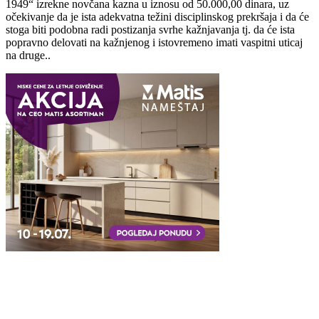
1949“ izrekne novčana kazna u iznosu od 50.000,00 dinara, uz
očekivanje da je ista adekvatna težini disciplinskog prekršaja i da će
stoga biti podobna radi postizanja svrhe kažnjavanja tj. da će ista
popravno delovati na kažnjenog i istovremeno imati vaspitni uticaj
na druge..