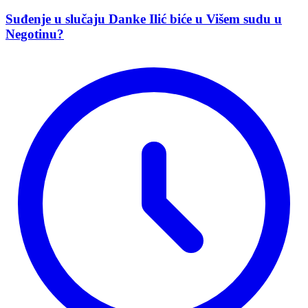
Suđenje u slučaju Danke Ilić biće u Višem sudu u
Negotinu?