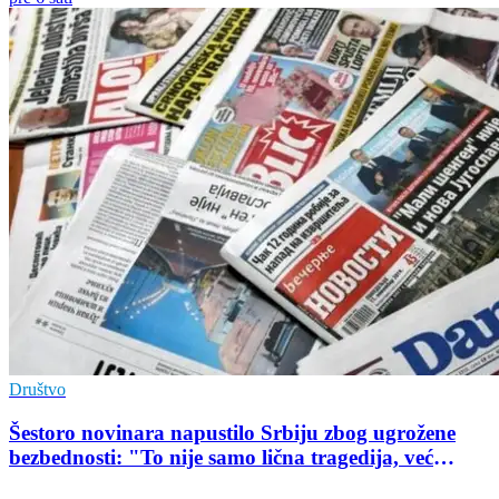
Društvo
Šestoro novinara napustilo Srbiju zbog ugrožene
bezbednosti: "To nije samo lična tragedija, već
pokazatelj stanja demokratije"