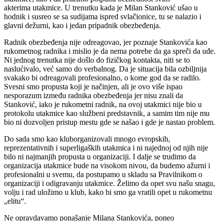
akterima utakmice. U trenutku kada je Milan Stanković ušao u
hodnik i susreo se sa sudijama ispred svlačionice, tu se nalazio i
glavni dežurni, kao i jedan pripadnik obezbeđenja.
Radnik obezbeđenja nije odreagovao, jer poznaje Stankovića kao
rukometnog radnika i mislio je da nema potrebe da ga spreči da uđe.
Ni jednog trenutka nije došlo do fizičkog kontakta, niti se to
naslućivalo, već samo do verbalnog. Da je situacija bila ozbiljnija
svakako bi odreagovali profesionalno, o kome god da se radilo.
Svesni smo propusta koji je načinjen, ali je ovo više ispao
nesporazum između radnika obezbeđenja jer nisu znali da
Stanković, iako je rukometni radnik, na ovoj utakmici nije bio u
protokolu utakmice kao službeni predstavnik, a samim tim nije mu
bio ni dozvoljen pristup mestu gde se našao i gde je nastao problem.
Do sada smo kao kluborganizovali mnogo evropskih,
reprezentativnih i superligaških utakmica i ni najednoj od njih nije
bilo ni najmanjih propusta u organizaciji. I dalje se trudimo da
organizacija utakmice bude na visokom nivou, da budemo ažurni i
profesionalni u svemu, da postupamo u skladu sa Pravilnikom o
organizaciji i odigravanju utakmice. Želimo da opet svu našu snagu,
volju i rad uložimo u klub, kako bi smo ga vratili opet u rukometnu
„elitu“.
Ne opravdavamo ponašanje Milana Stankovića, poneo