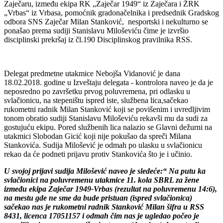
Zaječaru, između ekipa RK „Zaječar 1949“ iz Zaječara i ŽRK
„Vrbas“ iz Vrbasa, pomoćnik gradonačelnika i predsednik Gradskog
odbora SNS Zaječar Milan Stanković, nesportski i nekulturno se
ponašao prema sudiji Stanislavu Miloševiću čime je izvršio
disciplinski prekršaj iz čl.190 Disciplinskog pravilnika RSS.
Delegat predmetne utakmice Nebojša Vidanović je dana
18.02.2018. godine u Izveštaju delegata - kontrolora naveo je da je
neposredno po završetku prvog poluvremena, pri odlasku u
svlačionicu, na stepeništu ispred iste, službena lica,sačekao
rukometni radnik Milan Stanković koji se povišenim i uvredljivim
tonom obratio sudiji Stanislavu Miloševiću rekavši mu da sudi za
gostujuću ekipu. Pored službenih lica nalazio se Glavni dežurni na
utakmici Slobodan Gicić koji nije pokušao da spreči Milana
Stankovića. Sudija Milošević je odmah po ulasku u svlačionicu
rekao da će podneti prijavu protiv Stankovića što je i učinio.
U svojoj prijavi sudija Milošević naveo je sledeće:
“ Na putu ka
svlačionici na poluvremenu utakmice 11. kola SBRL za žene
između ekipa Zaječar 1949-Vrbas (rezultat na poluvremenu 14:6),
na mestu gde ne sme da bude
pristuan (ispred svlačionica)
sačekao nas je rukometni radnik Stanković Milan šifra u RSS
8431, licenca 17051157 i odmah čim nas je ugledao počeo je