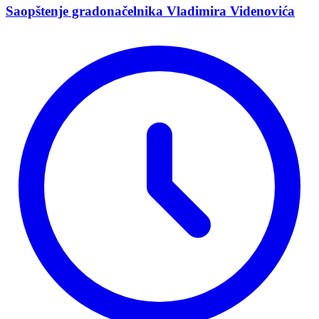
Saopštenje gradonačelnika Vladimira Videnovića