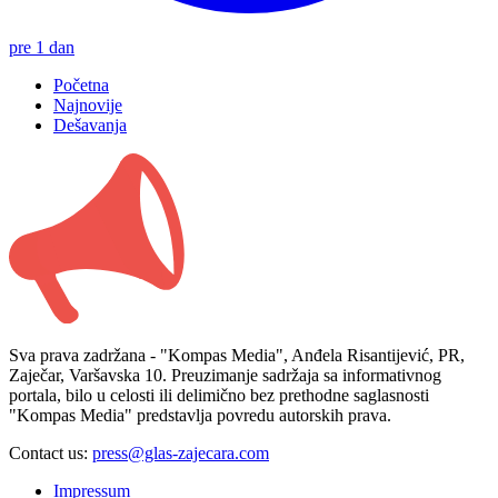
pre 1 dan
Početna
Najnovije
Dešavanja
Sva prava zadržana - "Kompas Media", Anđela Risantijević, PR,
Zaječar, Varšavska 10. Preuzimanje sadržaja sa informativnog
portala, bilo u celosti ili delimično bez prethodne saglasnosti
"Kompas Media" predstavlja povredu autorskih prava.
Contact us:
press@glas-zajecara.com
Impressum