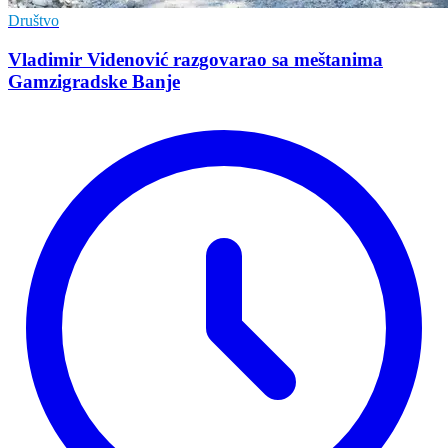
Društvo
Vladimir Vidеnović razgovarao sa mеštanima
Gamzigradskе Banjе