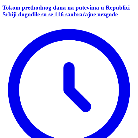
Tokom prethodnog dana na putevima u Republici
Srbiji dogodile su se 116 saobraćajne nezgode