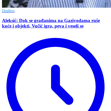
Društvo
Aleksić: Dok se građanima na Gazivodama ruše
kuće i objekti, Vučić igra, peva i veseli se