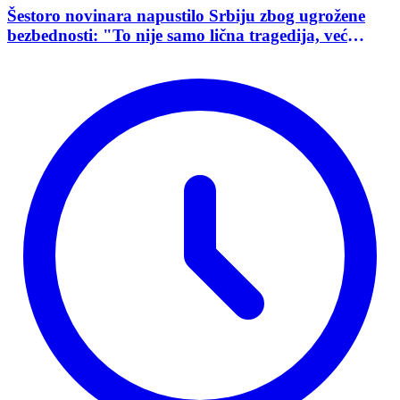
Šestoro novinara napustilo Srbiju zbog ugrožene
bezbednosti: "To nije samo lična tragedija, već
pokazatelj stanja demokratije"