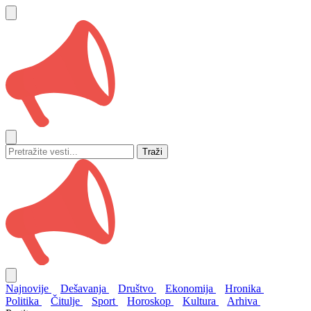
Traži
Najnovije
Dešavanja
Društvo
Ekonomija
Hronika
Politika
Čitulje
Sport
Horoskop
Kultura
Arhiva