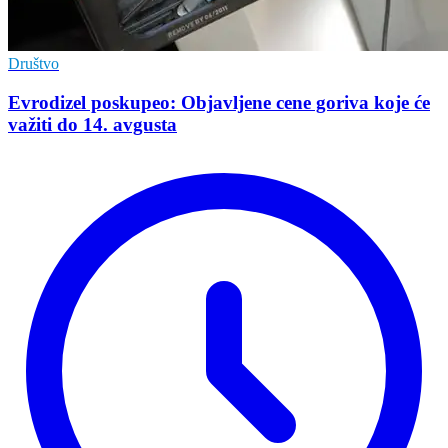
Društvo
Evrodizel poskupeo: Objavljene cene goriva koje će
važiti do 14. avgusta