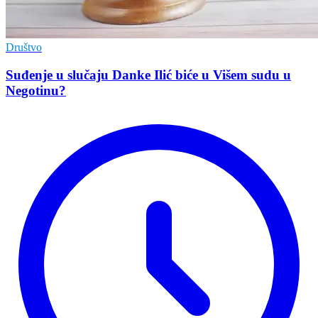
Društvo
Suđenje u slučaju Danke Ilić biće u Višem sudu u
Negotinu?