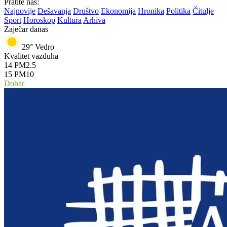
Pratite nas:
Najnovije
Dešavanja
Društvo
Ekonomija
Hronika
Politika
Čitulje
Sport
Horoskop
Kultura
Arhiva
Zaječar danas
29°
Vedro
Kvalitet vazduha
14
PM2.5
15
PM10
Dobar