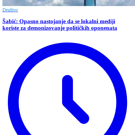
Društvo
Šabić: Opasno nastojanje da se lokalni mediji
koriste za demonizovanje političkih oponenata