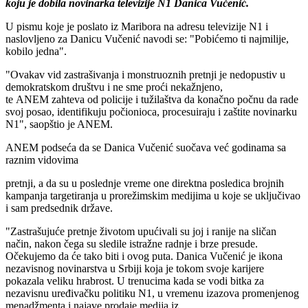
koju je dobila novinarka televizije N1 Danica Vučenić.
U pismu koje je poslato iz Maribora na adresu televizije N1 i
naslovljeno za Danicu Vučenić navodi se: "Pobićemo ti najmilije,
kobilo jedna".
"Ovakav vid zastrašivanja i monstruoznih pretnji je nedopustiv u
demokratskom društvu i ne sme proći nekažnjeno,
te ANEM zahteva od policije i tužilaštva da konačno počnu da rade
svoj posao, identifikuju počionioca, procesuiraju i zaštite novinarku
N1", saopštio je ANEM.
ANEM podseća da se Danica Vučenić suočava već godinama sa
raznim vidovima
pretnji, a da su u poslednje vreme one direktna posledica brojnih
kampanja targetiranja u prorežimskim medijima u koje se uključivao
i sam predsednik države.
"Zastrašujuće pretnje životom upućivali su joj i ranije na sličan
način, nakon čega su sledile istražne radnje i brze presude.
Očekujemo da će tako biti i ovog puta. Danica Vučenić je ikona
nezavisnog novinarstva u Srbiji koja je tokom svoje karijere
pokazala veliku hrabrost. U trenucima kada se vodi bitka za
nezavisnu uređivačku politiku N1, u vremenu izazova promenjenog
menadžmenta i najave prodaje medija iz