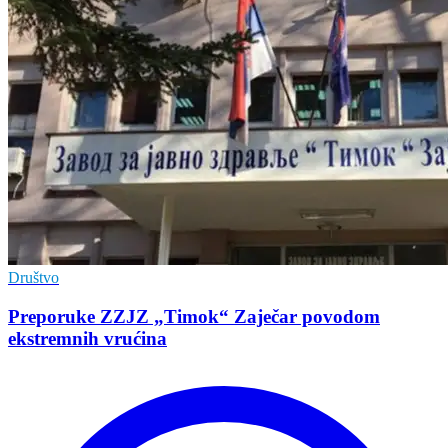
Društvo
Preporuke ZZJZ „Timok“ Zaječar povodom
ekstremnih vrućina