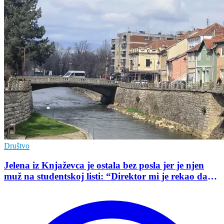
Društvo
Jelena iz Knjaževca je ostala bez posla jer je njen
muž na studentskoj listi: “Direktor mi je rekao da
mu je tako naredio predsednik opštine”