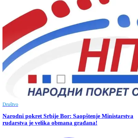
Društvo
Narodni pokret Srbije Bor: Saopštenje Ministarstva
rudarstva je velika obmana građana!