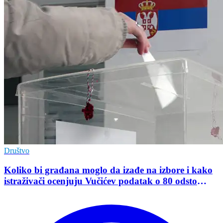
Društvo
Koliko bi građana moglo da izađe na izbore i kako
istraživači ocenjuju Vučićev podatak o 80 odsto
opredeljenih