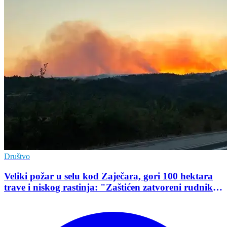
Društvo
Veliki požar u selu kod Zaječara, gori 100 hektara
trave i niskog rastinja: "Zaštićen zatvoreni rudnik
uranijuma"