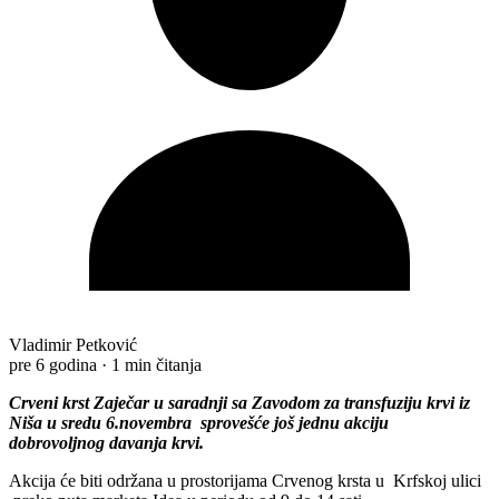
Vladimir Petković
pre 6 godina
·
1 min čitanja
Crveni krst Zaječar u saradnji sa Zavodom za transfuziju krvi iz
Niša u sredu 6.novembra sprovešće još jednu akciju
dobrovoljnog davanja krvi.
Akcija će biti održana u prostorijama Crvenog krsta u Krfskoj ulici