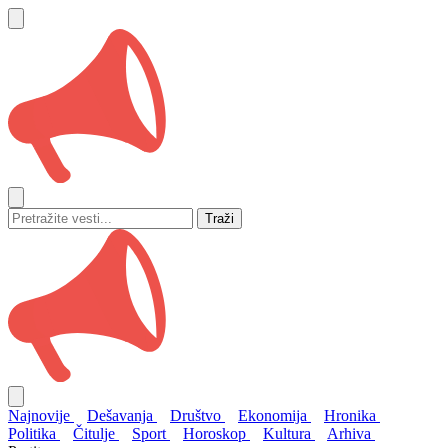
Traži
Najnovije
Dešavanja
Društvo
Ekonomija
Hronika
Politika
Čitulje
Sport
Horoskop
Kultura
Arhiva