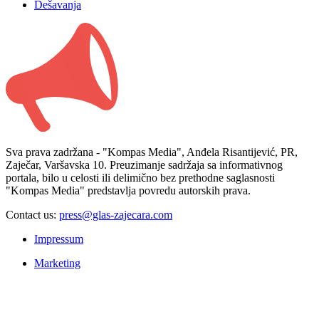
Dešavanja
Sva prava zadržana - "Kompas Media", Anđela Risantijević, PR,
Zaječar, Varšavska 10. Preuzimanje sadržaja sa informativnog
portala, bilo u celosti ili delimično bez prethodne saglasnosti
"Kompas Media" predstavlja povredu autorskih prava.
Contact us:
press@glas-zajecara.com
Impressum
Marketing