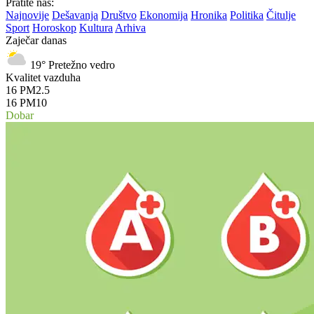
Pratite nas:
Najnovije
Dešavanja
Društvo
Ekonomija
Hronika
Politika
Čitulje
Sport
Horoskop
Kultura
Arhiva
Zaječar danas
19°
Pretežno vedro
Kvalitet vazduha
16
PM2.5
16
PM10
Dobar