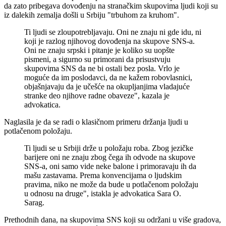
da zato pribegava dovođenju na stranačkim skupovima ljudi koji su
iz dalekih zemalja došli u Srbiju "trbuhom za kruhom".
Ti ljudi se zloupotrebljavaju. Oni ne znaju ni gde idu, ni
koji je razlog njihovog dovođenja na skupove SNS-a.
Oni ne znaju srpski i pitanje je koliko su uopšte
pismeni, a sigurno su primorani da prisustvuju
skupovima SNS da ne bi ostali bez posla. Vrlo je
moguće da im poslodavci, da ne kažem robovlasnici,
objašnjavaju da je učešće na okupljanjima vladajuće
stranke deo njihove radne obaveze", kazala je
advokatica.
Naglasila je da se radi o klasičnom primeru držanja ljudi u
potlačenom položaju.
Ti ljudi se u Srbiji drže u položaju roba. Zbog jezičke
barijere oni ne znaju zbog čega ih odvode na skupove
SNS-a, oni samo vide neke balone i primoravaju ih da
mašu zastavama. Prema konvencijama o ljudskim
pravima, niko ne može da bude u potlačenom položaju
u odnosu na druge", istakla je advokatica Sara O.
Sarag.
Prethodnih dana, na skupovima SNS koji su održani u više gradova,