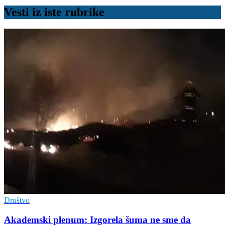
Vesti iz iste rubrike
Društvo
Akademski plenum: Izgorela šuma ne sme da