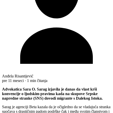
Anđela Risantijević
pre 11 meseci
·
1 min čitanja
Advokatica Sara O. Sarag izjavila je danas da vlast krši
konvencije o ljudskim pravima kada na skupove Srpske
napredne stranke (SNS) dovodi migrante s Dalekog Istoka.
Sarag je agenciji Beta kazala da je očigledno da se vladajuća stranka
suočava s drastičnim padom podrške čak i među svojim članstvom i