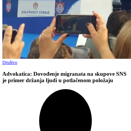
Društvo
Advokatica: Dovođenje migranata na skupove SNS
je primer držanja ljudi u potlačenom položaju