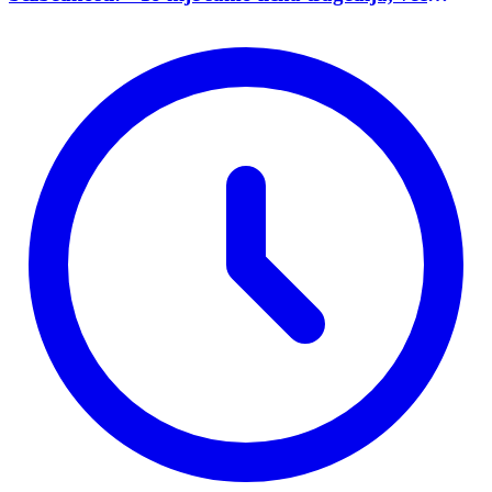
pokazatelj stanja demokratije"