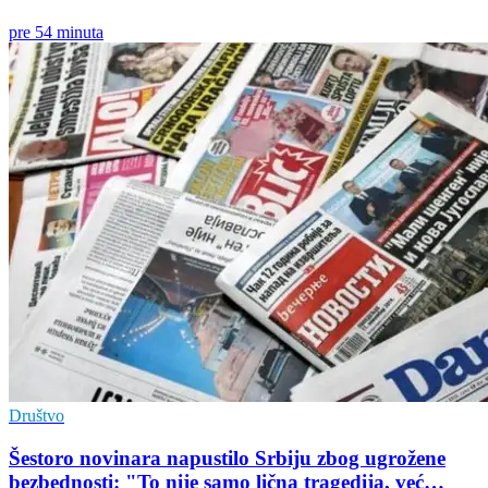
pre 54 minuta
Društvo
Šestoro novinara napustilo Srbiju zbog ugrožene
bezbednosti: "To nije samo lična tragedija, već