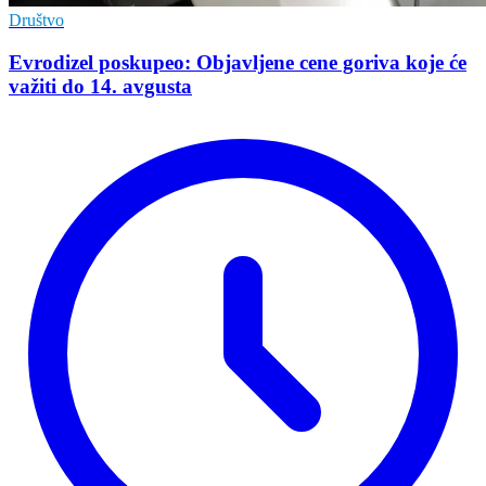
Društvo
Evrodizel poskupeo: Objavljene cene goriva koje će
važiti do 14. avgusta