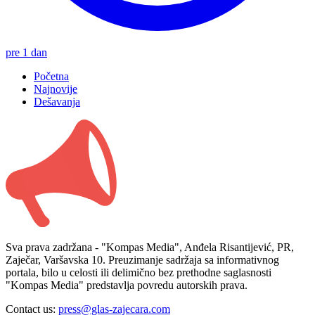
pre 1 dan
Početna
Najnovije
Dešavanja
Sva prava zadržana - "Kompas Media", Anđela Risantijević, PR,
Zaječar, Varšavska 10. Preuzimanje sadržaja sa informativnog
portala, bilo u celosti ili delimično bez prethodne saglasnosti
"Kompas Media" predstavlja povredu autorskih prava.
Contact us:
press@glas-zajecara.com