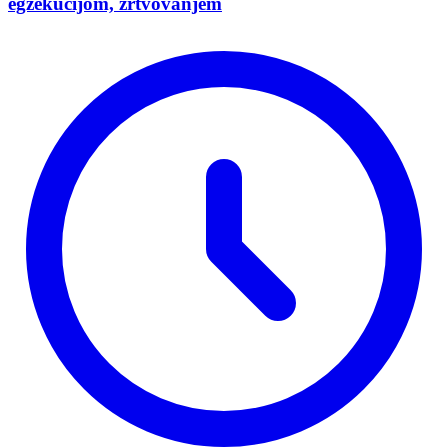
egzekucijom, žrtvovanjem