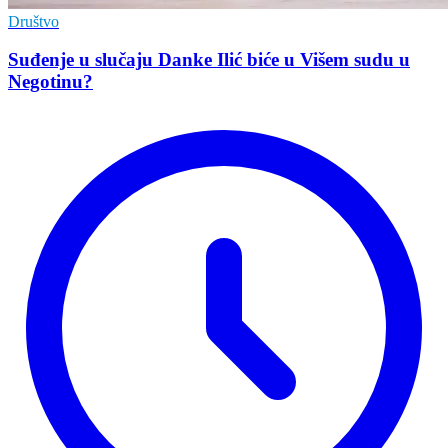
Društvo
Suđenje u slučaju Danke Ilić biće u Višem sudu u
Negotinu?