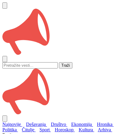
Traži
Najnovije
Dešavanja
Društvo
Ekonomija
Hronika
Politika
Čitulje
Sport
Horoskop
Kultura
Arhiva