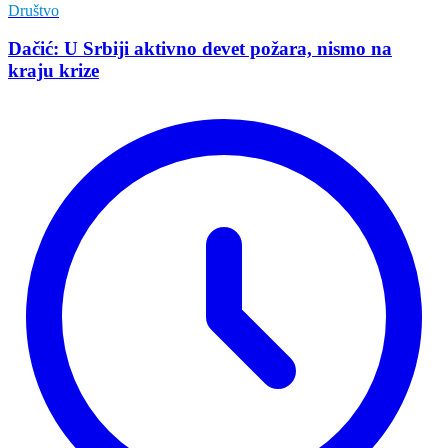
Društvo
Dačić: U Srbiji aktivno devet požara, nismo na
kraju krize