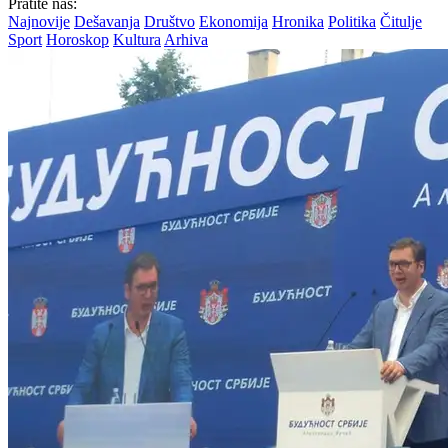
Pratite nas:
Najnovije
Dešavanja
Društvo
Ekonomija
Hronika
Politika
Čitulje
Sport
Horoskop
Kultura
Arhiva