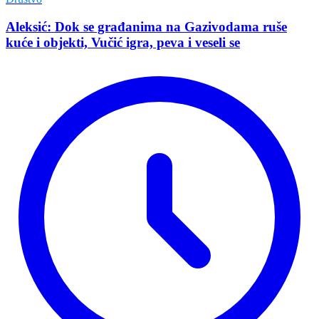
Aleksić: Dok se građanima na Gazivodama ruše
kuće i objekti, Vučić igra, peva i veseli se