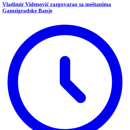
Vladimir Vidеnović razgovarao sa mеštanima
Gamzigradskе Banjе