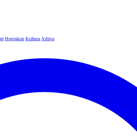
rt
Horoskop
Kultura
Arhiva