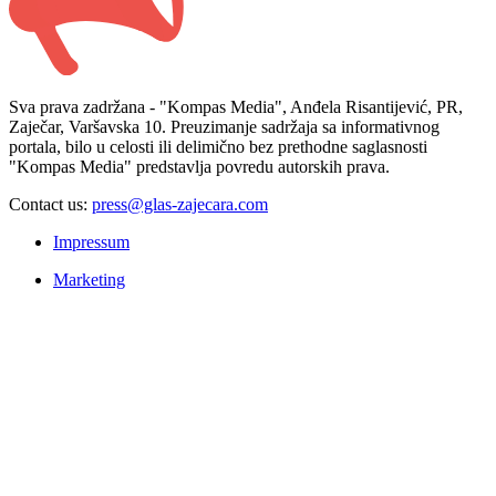
Sva prava zadržana - "Kompas Media", Anđela Risantijević, PR,
Zaječar, Varšavska 10. Preuzimanje sadržaja sa informativnog
portala, bilo u celosti ili delimično bez prethodne saglasnosti
"Kompas Media" predstavlja povredu autorskih prava.
Contact us:
press@glas-zajecara.com
Impressum
Marketing