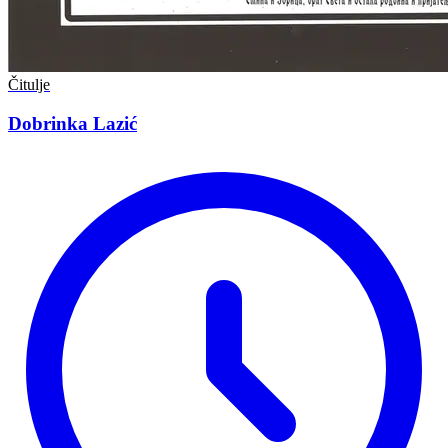
Čitulje
Dobrinka Lazić