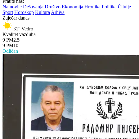
Pratite nas:
Najnovije
Dešavanja
Društvo
Ekonomija
Hronika
Politika
Čitulje
Sport
Horoskop
Kultura
Arhiva
Zaječar danas
31°
Vedro
Kvalitet vazduha
9
PM2.5
9
PM10
Odličan