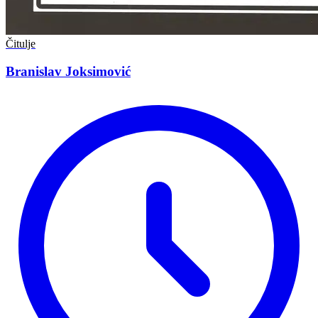
Čitulje
Branislav Joksimović