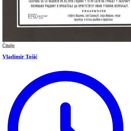
Čitulje
Vladimir Tošić