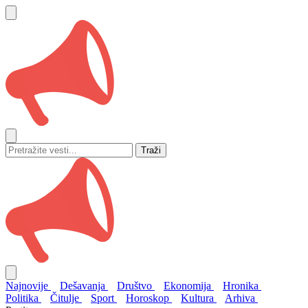
Traži
Najnovije
Dešavanja
Društvo
Ekonomija
Hronika
Politika
Čitulje
Sport
Horoskop
Kultura
Arhiva