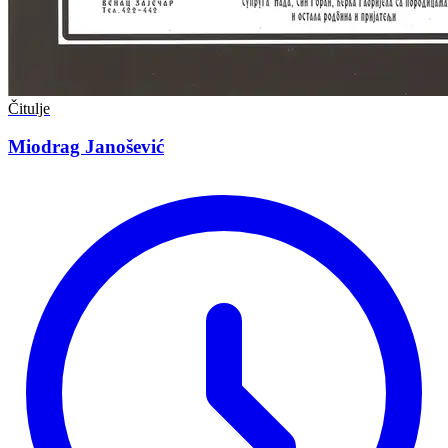
Čitulje
Miodrag Janošević