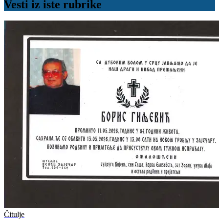
Vesti iz iste rubrike
Čitulje