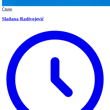
Čitulje
Slađana Radivojević