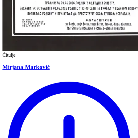
Čitulje
Mirjana Marković