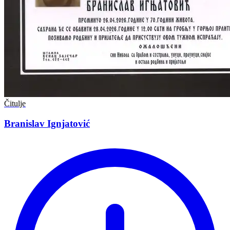
Čitulje
Branislav Ignjatović