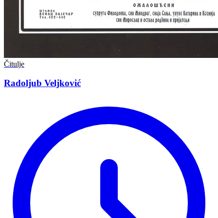
Čitulje
Radoljub Veljković